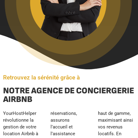
Retrouvez la sérénité grâce à
NOTRE AGENCE DE CONCIERGERIE
AIRBNB
YourHostHelper
réservations,
haut de gamme,
révolutionne la
assurons
maximisant ainsi
gestion de votre
l’accueil et
vos revenus
location Airbnb à
l’assistance
locatifs. En