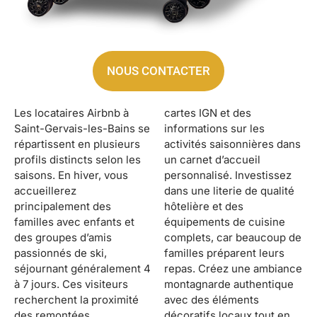
NOUS CONTACTER
Les locataires Airbnb à
cartes IGN et des
Saint-Gervais-les-Bains se
informations sur les
répartissent en plusieurs
activités saisonnières dans
profils distincts selon les
un carnet d’accueil
saisons. En hiver, vous
personnalisé. Investissez
accueillerez
dans une literie de qualité
principalement des
hôtelière et des
familles avec enfants et
équipements de cuisine
des groupes d’amis
complets, car beaucoup de
passionnés de ski,
familles préparent leurs
séjournant généralement 4
repas. Créez une ambiance
à 7 jours. Ces visiteurs
montagnarde authentique
recherchent la proximité
avec des éléments
des remontées
décoratifs locaux tout en