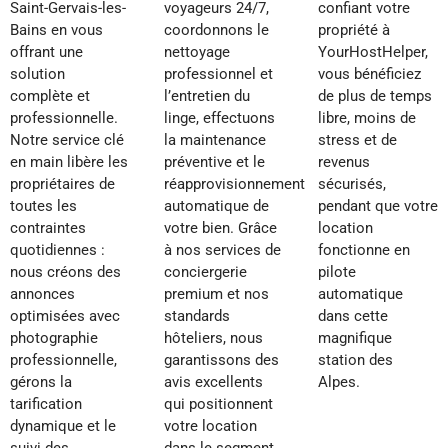
Saint-Gervais-les-
voyageurs 24/7,
confiant votre
Bains en vous
coordonnons le
propriété à
offrant une
nettoyage
YourHostHelper,
solution
professionnel et
vous bénéficiez
complète et
l’entretien du
de plus de temps
professionnelle.
linge, effectuons
libre, moins de
Notre service clé
la maintenance
stress et de
en main libère les
préventive et le
revenus
propriétaires de
réapprovisionnement
sécurisés,
toutes les
automatique de
pendant que votre
contraintes
votre bien. Grâce
location
quotidiennes :
à nos services de
fonctionne en
nous créons des
conciergerie
pilote
annonces
premium et nos
automatique
optimisées avec
standards
dans cette
photographie
hôteliers, nous
magnifique
professionnelle,
garantissons des
station des
gérons la
avis excellents
Alpes.
tarification
qui positionnent
dynamique et le
votre location
suivi des
dans le segment