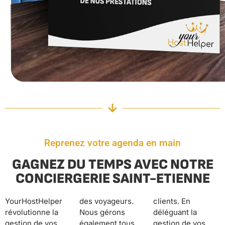
Reprenez votre agenda en main
GAGNEZ DU TEMPS AVEC NOTRE
CONCIERGERIE SAINT-ETIENNE
YourHostHelper
des voyageurs.
clients. En
révolutionne la
Nous gérons
déléguant la
gestion de vos
également tous
gestion de vos