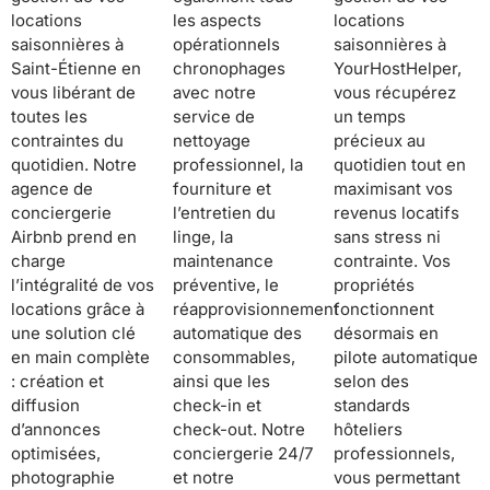
locations
les aspects
locations
saisonnières à
opérationnels
saisonnières à
Saint-Étienne en
chronophages
YourHostHelper,
vous libérant de
avec notre
vous récupérez
toutes les
service de
un temps
contraintes du
nettoyage
précieux au
quotidien. Notre
professionnel, la
quotidien tout en
agence de
fourniture et
maximisant vos
conciergerie
l’entretien du
revenus locatifs
Airbnb prend en
linge, la
sans stress ni
charge
maintenance
contrainte. Vos
l’intégralité de vos
préventive, le
propriétés
locations grâce à
réapprovisionnement
fonctionnent
une solution clé
automatique des
désormais en
en main complète
consommables,
pilote automatique
: création et
ainsi que les
selon des
diffusion
check-in et
standards
d’annonces
check-out. Notre
hôteliers
optimisées,
conciergerie 24/7
professionnels,
photographie
et notre
vous permettant