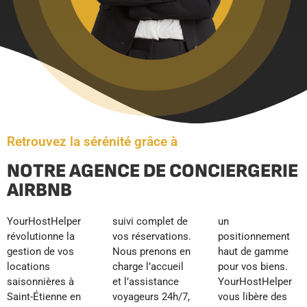
Retrouvez la sérénité grâce à
NOTRE AGENCE DE CONCIERGERIE
AIRBNB
YourHostHelper
suivi complet de
un
révolutionne la
vos réservations.
positionnement
gestion de vos
Nous prenons en
haut de gamme
locations
charge l’accueil
pour vos biens.
saisonnières à
et l’assistance
YourHostHelper
Saint-Étienne en
voyageurs 24h/7,
vous libère des