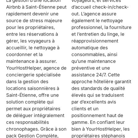
La gestion d’une location
voyageurs, et services
Airbnb à Saint-Étienne peut
d’accueil check-in/check-
rapidement devenir une
out. L’agence assure
source de stress majeure
également le nettoyage
pour les propriétaires,
professionnel, la fourniture
entre les réservations à
et l’entretien du linge, le
gérer, les voyageurs à
réapprovisionnement
accueillir, le nettoyage à
automatique des
coordonner et la
consommables, ainsi
maintenance à assurer.
qu’une maintenance
YourHostHelper, agence de
préventive et une
conciergerie spécialisée
assistance 24/7. Cette
dans la gestion des
approche hôtelière garantit
locations saisonnières à
des standards de qualité
Saint-Étienne, offre une
élevés qui se traduisent
solution complète qui
par d’excellents avis
permet aux propriétaires
clients et un
de déléguer intégralement
positionnement haut de
ces responsabilités
gamme. En confiant leur
chronophages. Grâce à son
bien à YourHostHelper, les
pack Gestion Complète,
propriétaires stéphanois