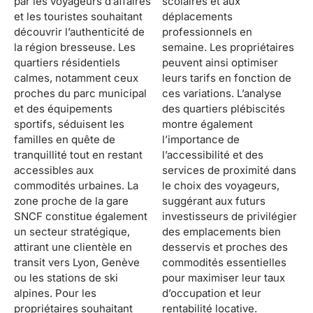
par les voyageurs d’affaires
scolaires et aux
et les touristes souhaitant
déplacements
découvrir l’authenticité de
professionnels en
la région bresseuse. Les
semaine. Les propriétaires
quartiers résidentiels
peuvent ainsi optimiser
calmes, notamment ceux
leurs tarifs en fonction de
proches du parc municipal
ces variations. L’analyse
et des équipements
des quartiers plébiscités
sportifs, séduisent les
montre également
familles en quête de
l’importance de
tranquillité tout en restant
l’accessibilité et des
accessibles aux
services de proximité dans
commodités urbaines. La
le choix des voyageurs,
zone proche de la gare
suggérant aux futurs
SNCF constitue également
investisseurs de privilégier
un secteur stratégique,
des emplacements bien
attirant une clientèle en
desservis et proches des
transit vers Lyon, Genève
commodités essentielles
ou les stations de ski
pour maximiser leur taux
alpines. Pour les
d’occupation et leur
propriétaires souhaitant
rentabilité locative.