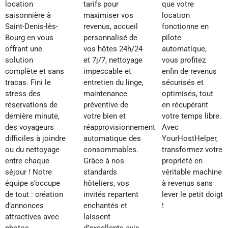
location
tarifs pour
que votre
saisonnière à
maximiser vos
location
Saint-Denis-lès-
revenus, accueil
fonctionne en
Bourg en vous
personnalisé de
pilote
offrant une
vos hôtes 24h/24
automatique,
solution
et 7j/7, nettoyage
vous profitez
complète et sans
impeccable et
enfin de revenus
tracas. Fini le
entretien du linge,
sécurisés et
stress des
maintenance
optimisés, tout
réservations de
préventive de
en récupérant
dernière minute,
votre bien et
votre temps libre.
des voyageurs
réapprovisionnement
Avec
difficiles à joindre
automatique des
YourHostHelper,
ou du nettoyage
consommables.
transformez votre
entre chaque
Grâce à nos
propriété en
séjour ! Notre
standards
véritable machine
équipe s’occupe
hôteliers, vos
à revenus sans
de tout : création
invités repartent
lever le petit doigt
d’annonces
enchantés et
!
attractives avec
laissent
photos
d’excellents avis