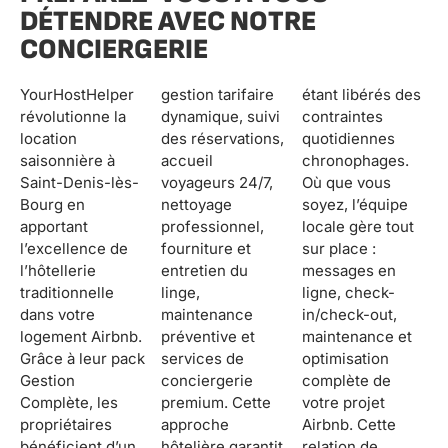
DÉTENDRE AVEC NOTRE
CONCIERGERIE
YourHostHelper
gestion tarifaire
étant libérés des
révolutionne la
dynamique, suivi
contraintes
location
des réservations,
quotidiennes
saisonnière à
accueil
chronophages.
Saint-Denis-lès-
voyageurs 24/7,
Où que vous
Bourg en
nettoyage
soyez, l’équipe
apportant
professionnel,
locale gère tout
l’excellence de
fourniture et
sur place :
l’hôtellerie
entretien du
messages en
traditionnelle
linge,
ligne, check-
dans votre
maintenance
in/check-out,
logement Airbnb.
préventive et
maintenance et
Grâce à leur pack
services de
optimisation
Gestion
conciergerie
complète de
Complète, les
premium. Cette
votre projet
propriétaires
approche
Airbnb. Cette
bénéficient d’un
hôtelière garantit
relation de