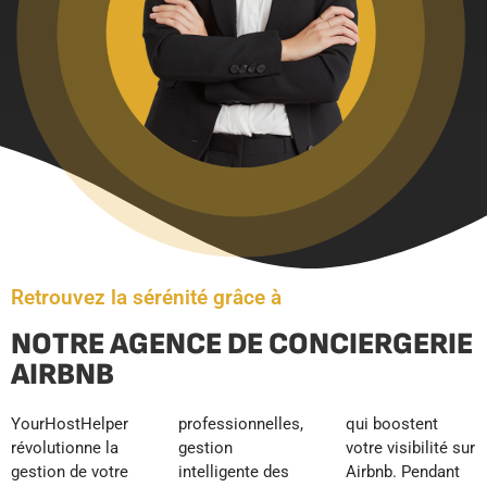
Retrouvez la sérénité grâce à
NOTRE AGENCE DE CONCIERGERIE
AIRBNB
YourHostHelper
professionnelles,
qui boostent
révolutionne la
gestion
votre visibilité sur
gestion de votre
intelligente des
Airbnb. Pendant