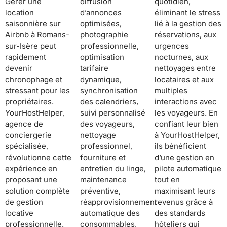
Gérer une
diffusion
quotidien,
location
d’annonces
éliminant le stress
saisonnière sur
optimisées,
lié à la gestion des
Airbnb à Romans-
photographie
réservations, aux
sur-Isère peut
professionnelle,
urgences
rapidement
optimisation
nocturnes, aux
devenir
tarifaire
nettoyages entre
chronophage et
dynamique,
locataires et aux
stressant pour les
synchronisation
multiples
propriétaires.
des calendriers,
interactions avec
YourHostHelper,
suivi personnalisé
les voyageurs. En
agence de
des voyageurs,
confiant leur bien
conciergerie
nettoyage
à YourHostHelper,
spécialisée,
professionnel,
ils bénéficient
révolutionne cette
fourniture et
d’une gestion en
expérience en
entretien du linge,
pilote automatique
proposant une
maintenance
tout en
solution complète
préventive,
maximisant leurs
de gestion
réapprovisionnement
revenus grâce à
locative
automatique des
des standards
professionnelle.
consommables,
hôteliers qui