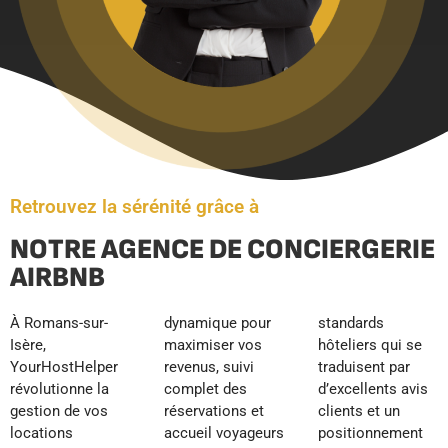
Retrouvez la sérénité grâce à
NOTRE AGENCE DE CONCIERGERIE
AIRBNB
À Romans-sur-
dynamique pour
standards
Isère,
maximiser vos
hôteliers qui se
YourHostHelper
revenus, suivi
traduisent par
révolutionne la
complet des
d’excellents avis
gestion de vos
réservations et
clients et un
locations
accueil voyageurs
positionnement