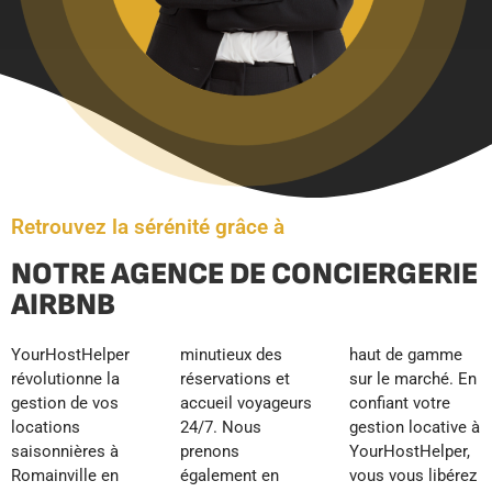
Retrouvez la sérénité grâce à
NOTRE AGENCE DE CONCIERGERIE
AIRBNB
YourHostHelper
minutieux des
haut de gamme
révolutionne la
réservations et
sur le marché. En
gestion de vos
accueil voyageurs
confiant votre
locations
24/7. Nous
gestion locative à
saisonnières à
prenons
YourHostHelper,
Romainville en
également en
vous vous libérez