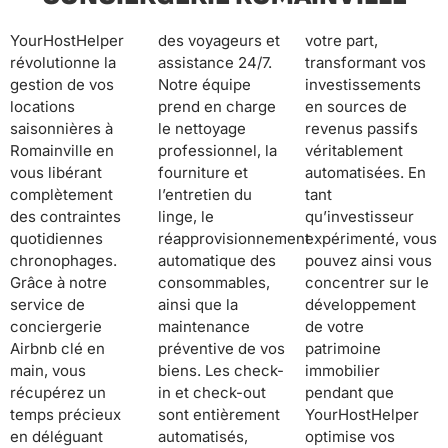
YourHostHelper
des voyageurs et
votre part,
révolutionne la
assistance 24/7.
transformant vos
gestion de vos
Notre équipe
investissements
locations
prend en charge
en sources de
saisonnières à
le nettoyage
revenus passifs
Romainville en
professionnel, la
véritablement
vous libérant
fourniture et
automatisées. En
complètement
l’entretien du
tant
des contraintes
linge, le
qu’investisseur
quotidiennes
réapprovisionnement
expérimenté, vous
chronophages.
automatique des
pouvez ainsi vous
Grâce à notre
consommables,
concentrer sur le
service de
ainsi que la
développement
conciergerie
maintenance
de votre
Airbnb clé en
préventive de vos
patrimoine
main, vous
biens. Les check-
immobilier
récupérez un
in et check-out
pendant que
temps précieux
sont entièrement
YourHostHelper
en déléguant
automatisés,
optimise vos