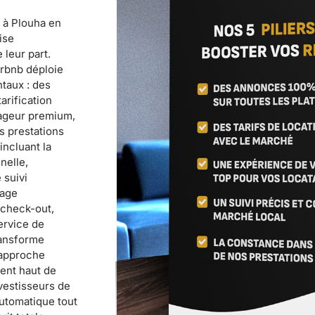
 à Plouha en
ise
leur part.
irbnb déploie
ntaux : des
arification
yageur premium,
s prestations
incluant la
nelle,
 suivi
yage
/check-out,
ervice de
ransforme
 approche
ment haut de
vestisseurs de
automatique tout