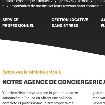
tarifaire dynamique, l’accueil voyageurs 24/7, le nettoyage et
aux propriétaires de maximiser leurs revenus sans contrainte.
SERVICE
GESTION LOCATIVE
A
PROFESSIONNEL
SANS STRESS
F
Retrouvez la sérénité grâce à
NOTRE AGENCE DE CONCIERGERIE 
YourHostHelper révolutionne la gestion locative
gestion tarifaire dynamique et le suivi des
confiant votre bien à YourHostHelper, vous
saisonnière à Plouha en offrant une solution
réservations. Nous assurons également l’accueil et
bénéficiez de revenus optimisés et sécurisés, d’une
complète et professionnelle aux propriétaires
l’assistance voyageurs 24/7, le nettoyage
réduction significative du stress et de davantage de