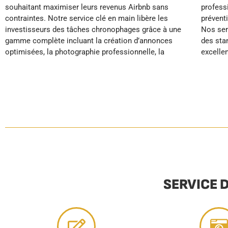
souhaitant maximiser leurs revenus Airbnb sans
professionnel, l’entretien du linge, la maintenance
temps libre, pendant que votre location fonctionne
contraintes. Notre service clé en main libère les
préventive et le réapprovisionnement automatique.
en pilote automatique avec l’expertise d’une équipe
investisseurs des tâches chronophages grâce à une
Nos services de conciergerie premium garantissent
gamme complète incluant la création d’annonces
des standards hôteliers qui génèrent des avis
optimisées, la photographie professionnelle, la
excellents et un positionnement haut de gamme. En
SERVICE 