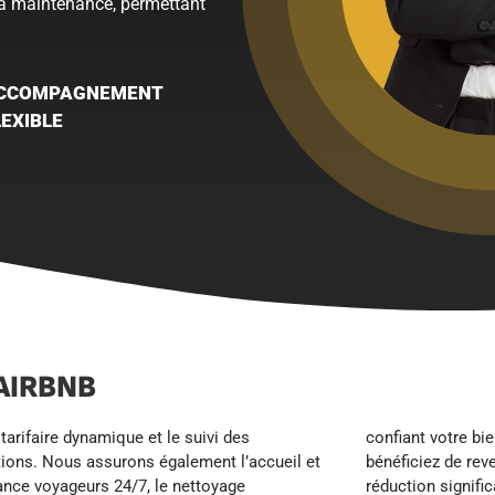
 la maintenance, permettant
CCOMPAGNEMENT
LEXIBLE
AIRBNB