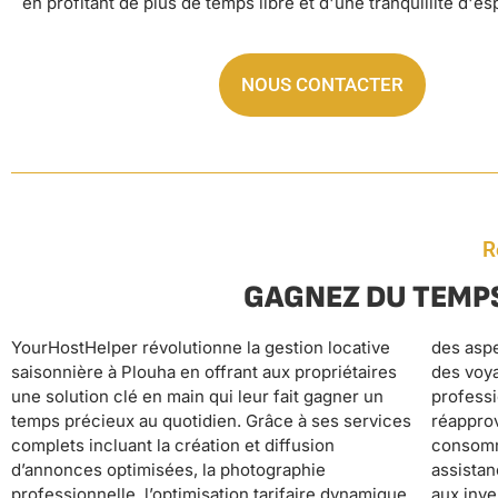
en profitant de plus de temps libre et d'une tranquillité d'esp
NOUS CONTACTER
R
GAGNEZ DU TEMPS
YourHostHelper révolutionne la gestion locative
des aspects opérationnels chronophages : suivi
automatique, les propriétaires peuvent se
saisonnière à Plouha en offrant aux propriétaires
des voyageurs, check-in/check-out, nettoyage
concentrer sur leurs activités principales,
une solution clé en main qui leur fait gagner un
professionnel, fourniture et entretien du linge,
développer leur patrimoine immobilier ou
temps précieux au quotidien. Grâce à ses services
réapprovisionnement automatique des
simplement profiter de plus de temps libre, tout en
complets incluant la création et diffusion
consommables, maintenance préventive et
sécurisant leurs revenus locatifs grâce à un
d’annonces optimisées, la photographie
assistance 24/7. Cette délégation complète permet
positionnement haut de gamme qui garantit
professionnelle, l’optimisation tarifaire dynamique
aux investisseurs locatifs de se libérer des
d’excellents avis clients et une optimisation