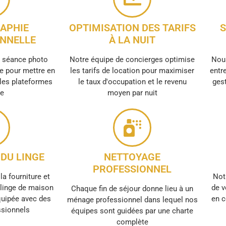
APHIE
OPTIMISATION DES TARIFS
S
NNELLE
À LA NUIT
e séance photo
Notre équipe de concierges optimise
Nous
e pour mettre en
les tarifs de location pour maximiser
entre
 les plateformes
le taux d'occupation et le revenu
gest
ne
moyen par nuit
DU LINGE
NETTOYAGE
PROFESSIONNEL
la fourniture et
Not
e linge de maison
de v
Chaque fin de séjour donne lieu à un
quipée avec des
en c
ménage professionnel dans lequel nos
ssionnels
équipes sont guidées par une charte
complète