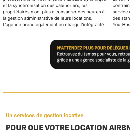
et la synchronisation des calendriers, les
contraintes quotidiennes tout en bénéficiant d’un
propriétaires n’ont plus à consacrer des heures à
service de conciergerie premium qui maintient
la gestion administrative de leurs locations.
des standards hôteliers élevés. Pendant que
L’agence prend également en charge l’intégralité
YourHostHelper gère leurs locations en pilote
Un services de gestion locative
POUR QUE VOTRE LOCATION AIRB