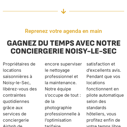
Reprenez votre agenda en main
GAGNEZ DU TEMPS AVEC NOTRE
CONCIERGERIE NOISY-LE-SEC
Propriétaires de
encore superviser
satisfaction et
locations
le nettoyage
d’excellents avis.
saisonnières à
professionnel et
Pendant que vos
Noisy-le-Sec,
la maintenance.
locations
libérez-vous des
Notre équipe
fonctionnent en
contraintes
s’occupe de tout :
pilote automatique
quotidiennes
de la
selon des
grâce aux
photographie
standards
services de
professionnelle à
hôteliers, vous
conciergerie
l’optimisation
profitez enfin de
Airbnb de
tarifaire
votre temps libre