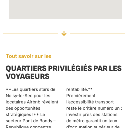
Tout savoir sur les
QUARTIERS PRIVILÉGIÉS PAR LES
VOYAGEURS
**Les quartiers stars de
rentabilité.**
Noisy-le-Sec pour les
Premièrement,
locataires Airbnb révèlent
l’accessibilité transport
des opportunités
reste le critère numéro un :
stratégiques !** Le
investir près des stations
secteur Pont de Bondy –
de métro garantit un taux
République concentre
d’occupation supérieur de