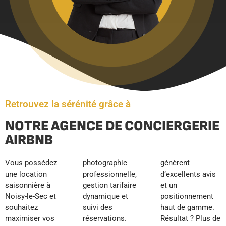
Retrouvez la sérénité grâce à
NOTRE AGENCE DE CONCIERGERIE
AIRBNB
Vous possédez
photographie
génèrent
une location
professionnelle,
d’excellents avis
saisonnière à
gestion tarifaire
et un
Noisy-le-Sec et
dynamique et
positionnement
souhaitez
suivi des
haut de gamme.
maximiser vos
réservations.
Résultat ? Plus de