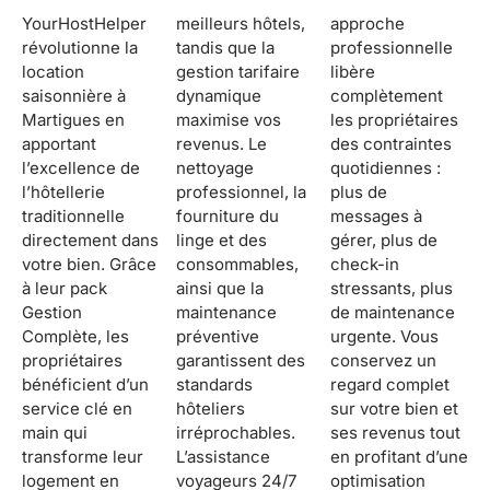
YourHostHelper
meilleurs hôtels,
approche
révolutionne la
tandis que la
professionnelle
location
gestion tarifaire
libère
saisonnière à
dynamique
complètement
Martigues en
maximise vos
les propriétaires
apportant
revenus. Le
des contraintes
l’excellence de
nettoyage
quotidiennes :
l’hôtellerie
professionnel, la
plus de
traditionnelle
fourniture du
messages à
directement dans
linge et des
gérer, plus de
votre bien. Grâce
consommables,
check-in
à leur pack
ainsi que la
stressants, plus
Gestion
maintenance
de maintenance
Complète, les
préventive
urgente. Vous
propriétaires
garantissent des
conservez un
bénéficient d’un
standards
regard complet
service clé en
hôteliers
sur votre bien et
main qui
irréprochables.
ses revenus tout
transforme leur
L’assistance
en profitant d’une
logement en
voyageurs 24/7
optimisation