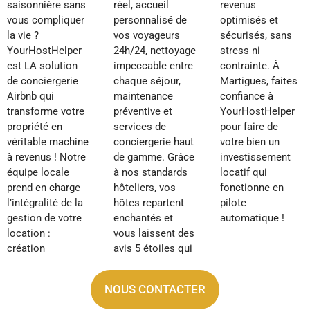
saisonnière sans
réel, accueil
revenus
vous compliquer
personnalisé de
optimisés et
la vie ?
vos voyageurs
sécurisés, sans
YourHostHelper
24h/24, nettoyage
stress ni
est LA solution
impeccable entre
contrainte. À
de conciergerie
chaque séjour,
Martigues, faites
Airbnb qui
maintenance
confiance à
transforme votre
préventive et
YourHostHelper
propriété en
services de
pour faire de
véritable machine
conciergerie haut
votre bien un
à revenus ! Notre
de gamme. Grâce
investissement
équipe locale
à nos standards
locatif qui
prend en charge
hôteliers, vos
fonctionne en
l’intégralité de la
hôtes repartent
pilote
gestion de votre
enchantés et
automatique !
location :
vous laissent des
création
avis 5 étoiles qui
NOUS CONTACTER