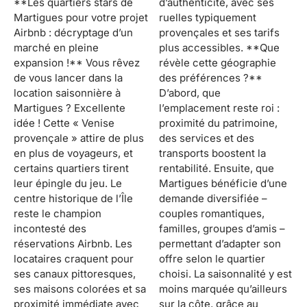
**Les quartiers stars de
d’authenticité, avec ses
Martigues pour votre projet
ruelles typiquement
Airbnb : décryptage d’un
provençales et ses tarifs
marché en pleine
plus accessibles. **Que
expansion !** Vous rêvez
révèle cette géographie
de vous lancer dans la
des préférences ?**
location saisonnière à
D’abord, que
Martigues ? Excellente
l’emplacement reste roi :
idée ! Cette « Venise
proximité du patrimoine,
provençale » attire de plus
des services et des
en plus de voyageurs, et
transports boostent la
certains quartiers tirent
rentabilité. Ensuite, que
leur épingle du jeu. Le
Martigues bénéficie d’une
centre historique de l’Île
demande diversifiée –
reste le champion
couples romantiques,
incontesté des
familles, groupes d’amis –
réservations Airbnb. Les
permettant d’adapter son
locataires craquent pour
offre selon le quartier
ses canaux pittoresques,
choisi. La saisonnalité y est
ses maisons colorées et sa
moins marquée qu’ailleurs
proximité immédiate avec
sur la côte, grâce au