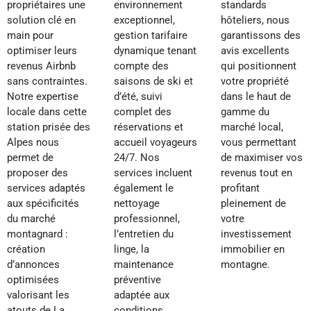
propriétaires une
environnement
standards
solution clé en
exceptionnel,
hôteliers, nous
main pour
gestion tarifaire
garantissons des
optimiser leurs
dynamique tenant
avis excellents
revenus Airbnb
compte des
qui positionnent
sans contraintes.
saisons de ski et
votre propriété
Notre expertise
d’été, suivi
dans le haut de
locale dans cette
complet des
gamme du
station prisée des
réservations et
marché local,
Alpes nous
accueil voyageurs
vous permettant
permet de
24/7. Nos
de maximiser vos
proposer des
services incluent
revenus tout en
services adaptés
également le
profitant
aux spécificités
nettoyage
pleinement de
du marché
professionnel,
votre
montagnard :
l’entretien du
investissement
création
linge, la
immobilier en
d’annonces
maintenance
montagne.
optimisées
préventive
valorisant les
adaptée aux
atouts de La
conditions