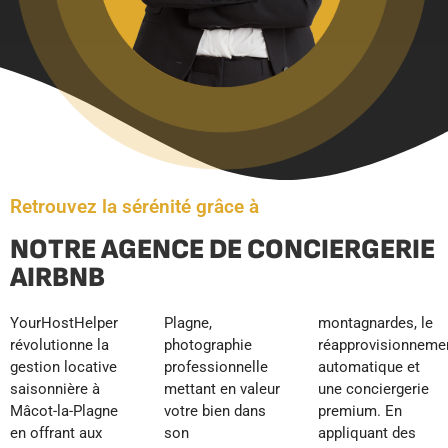
Retrouvez la sérénité grâce à
NOTRE AGENCE DE CONCIERGERIE
AIRBNB
YourHostHelper
Plagne,
montagnardes, le
révolutionne la
photographie
réapprovisionnement
gestion locative
professionnelle
automatique et
saisonnière à
mettant en valeur
une conciergerie
Mâcot-la-Plagne
votre bien dans
premium. En
en offrant aux
son
appliquant des