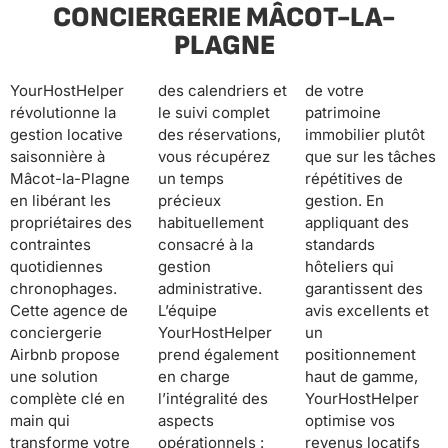
CONCIERGERIE MÂCOT-LA-
PLAGNE
YourHostHelper
des calendriers et
de votre
révolutionne la
le suivi complet
patrimoine
gestion locative
des réservations,
immobilier plutôt
saisonnière à
vous récupérez
que sur les tâches
Mâcot-la-Plagne
un temps
répétitives de
en libérant les
précieux
gestion. En
propriétaires des
habituellement
appliquant des
contraintes
consacré à la
standards
quotidiennes
gestion
hôteliers qui
chronophages.
administrative.
garantissent des
Cette agence de
L’équipe
avis excellents et
conciergerie
YourHostHelper
un
Airbnb propose
prend également
positionnement
une solution
en charge
haut de gamme,
complète clé en
l’intégralité des
YourHostHelper
main qui
aspects
optimise vos
transforme votre
opérationnels :
revenus locatifs