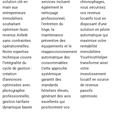
solution clé en
services incluent
chronophages,
main aux
également le
vous sécurisez
entrepreneurs
nettoyage
vos revenus
immobiliers
professionnel,
locatifs tout en
souhaitant
l’entretien du
disposant d’une
optimiser leurs
linge, la
solution en pilote
revenus Airbnb
maintenance
automatique qui
sans contraintes
préventive des
maximise votre
opérationnelles.
équipements et le
rentabilité
Notre expertise
réapprovisionnement
immobilière.
technique couvre
automatique des
YourHostHelper
l’intégralité du
consommables.
transforme ainsi
cycle de gestion :
Cette approche
votre
création
systémique
investissement
d’annonces
garantit des
locatif en source
optimisées avec
standards
de revenus
photographie
hôteliers élevés,
passifs
professionnelle,
générant des avis
optimisée.
gestion tarifaire
excellents qui
dynamique basée
positionnent vos