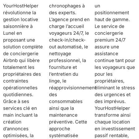
YourHostHelper
chronophages à
un
révolutionne la
des experts.
positionnement
gestion locative
L’agence prend en
haut de gamme.
saisonnière à
charge l’accueil
Le service de
Lunel en
voyageurs 24/7, le
conciergerie
proposant une
check-in/check-
premium 24/7
solution complète
out automatisé, le
assure une
de conciergerie
nettoyage
assistance
Airbnb qui libère
professionnel, la
continue tant pour
totalement les
fourniture et
les voyageurs que
propriétaires des
l’entretien du
pour les
contraintes
linge, le
propriétaires,
opérationnelles
réapprovisionnement
éliminant le stress
quotidiennes.
des
des urgences et
Grâce à ses
consommables
des imprévus.
services clé en
ainsi que la
YourHostHelper
main incluant la
maintenance
transforme ainsi
création
préventive. Cette
chaque location
d’annonces
approche
en investissement
optimisées, la
systématisée
passif rentable,