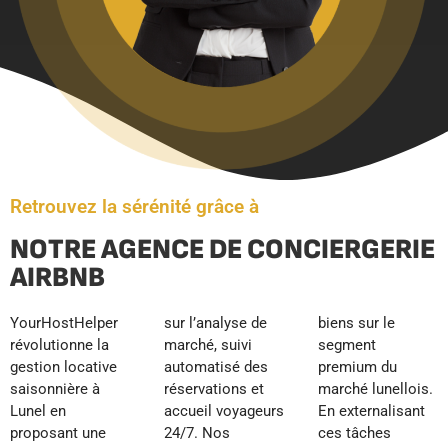
Retrouvez la sérénité grâce à
NOTRE AGENCE DE CONCIERGERIE
AIRBNB
YourHostHelper
sur l’analyse de
biens sur le
révolutionne la
marché, suivi
segment
gestion locative
automatisé des
premium du
saisonnière à
réservations et
marché lunellois.
Lunel en
accueil voyageurs
En externalisant
proposant une
24/7. Nos
ces tâches