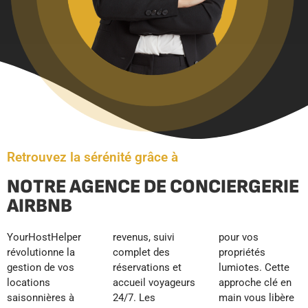
Retrouvez la sérénité grâce à
NOTRE AGENCE DE CONCIERGERIE
AIRBNB
YourHostHelper
revenus, suivi
pour vos
révolutionne la
complet des
propriétés
gestion de vos
réservations et
lumiotes. Cette
locations
accueil voyageurs
approche clé en
saisonnières à
24/7. Les
main vous libère