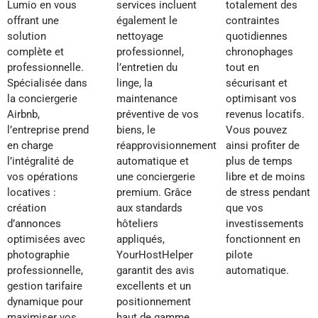
Lumio en vous
services incluent
totalement des
offrant une
également le
contraintes
solution
nettoyage
quotidiennes
complète et
professionnel,
chronophages
professionnelle.
l’entretien du
tout en
Spécialisée dans
linge, la
sécurisant et
la conciergerie
maintenance
optimisant vos
Airbnb,
préventive de vos
revenus locatifs.
l’entreprise prend
biens, le
Vous pouvez
en charge
réapprovisionnement
ainsi profiter de
l’intégralité de
automatique et
plus de temps
vos opérations
une conciergerie
libre et de moins
locatives :
premium. Grâce
de stress pendant
création
aux standards
que vos
d’annonces
hôteliers
investissements
optimisées avec
appliqués,
fonctionnent en
photographie
YourHostHelper
pilote
professionnelle,
garantit des avis
automatique.
gestion tarifaire
excellents et un
dynamique pour
positionnement
maximiser vos
haut de gamme