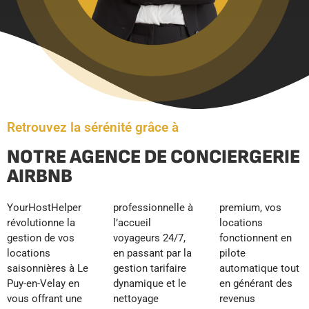
Retrouvez la sérénité grâce à
NOTRE AGENCE DE CONCIERGERIE
AIRBNB
YourHostHelper
professionnelle à
premium, vos
révolutionne la
l’accueil
locations
gestion de vos
voyageurs 24/7,
fonctionnent en
locations
en passant par la
pilote
saisonnières à Le
gestion tarifaire
automatique tout
Puy-en-Velay en
dynamique et le
en générant des
vous offrant une
nettoyage
revenus