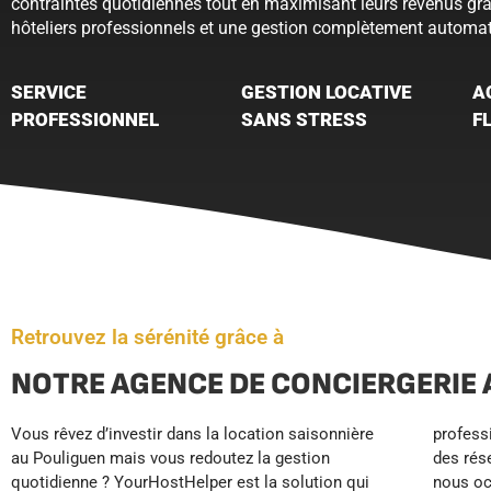
contraintes quotidiennes tout en maximisant leurs revenus gr
hôteliers professionnels et une gestion complètement automat
SERVICE
GESTION LOCATIVE
A
PROFESSIONNEL
SANS STRESS
F
Retrouvez la sérénité grâce à
NOTRE AGENCE DE CONCIERGERIE 
Vous rêvez d’investir dans la location saisonnière
professionnelle, gestion tarifaire dynamique, suivi
fonctionne en pilote automatique, maximisant vos
au Pouliguen mais vous redoutez la gestion
des réservations et accueil voyageurs 24/7. Nous
revenus locatifs sans vous imposer les contraintes
quotidienne ? YourHostHelper est la solution qui
nous occupons également du nettoyage
de gestion. Concentrez-vous sur votre carrière et