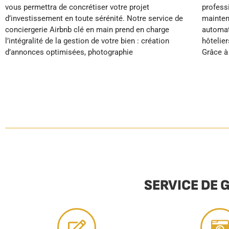
vous permettra de concrétiser votre projet
professionnel, de l’entretien du linge, de la
vos projets personnels pendant que nous
d’investissement en toute sérénité. Notre service de
maintenance préventive et du réapprovisionnement
transformons votre bien au Pouliguen en source de
conciergerie Airbnb clé en main prend en charge
automatique, vous garantissant des standards
l’intégralité de la gestion de votre bien : création
hôteliers qui génèrent d’excellents avis clients.
d’annonces optimisées, photographie
Grâce à notre expertise, votre investissement
SERVICE DE 