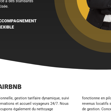
âce à des standards
isée.
CCOMPAGNEMENT
LEXIBLE
AIRBNB