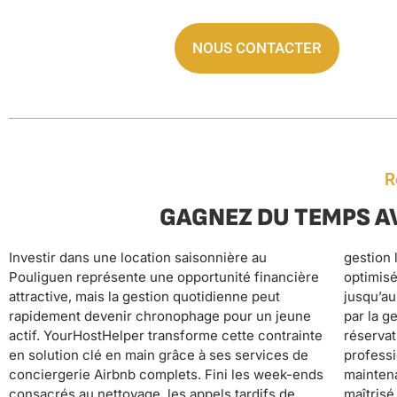
NOUS CONTACTER
R
GAGNEZ DU TEMPS A
Investir dans une location saisonnière au
gestion locative. De la création d’annonces
en vous libérant totalement des tâches
Pouliguen représente une opportunité financière
optimisées avec photographie professionnelle
opérationnelles. Vous conservez ainsi votre
attractive, mais la gestion quotidienne peut
jusqu’au service de conciergerie 24/7, en passant
équilibre vie privée-vie professionnelle tout en
rapidement devenir chronophage pour un jeune
par la gestion tarifaire dynamique, le suivi des
développant sereinement votre patrimoine
actif. YourHostHelper transforme cette contrainte
réservations, l’accueil des voyageurs, le nettoyage
immobilier, vos locations fonctionnant en pilote
en solution clé en main grâce à ses services de
professionnel, l’entretien du linge et la
automatique pendant que vous vous concentrez
conciergerie Airbnb complets. Fini les week-ends
maintenance préventive, chaque aspect est
consacrés au nettoyage, les appels tardifs de
maîtrisé par nos experts. Cette approche