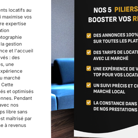
nts locatifs au
i maximise vos
re expertise
ation
otographie
 la gestion
nce et l'accueil
vés : des
es, une
 expérience
du marché
 Cette
és et optimisés
iennes. Pendant
 avec nos
ps libre sans
st maîtrisé par
ne à revenus