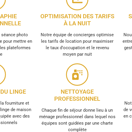
APHIE
OPTIMISATION DES TARIFS
S
NNELLE
À LA NUIT
e séance photo
Notre équipe de concierges optimise
Nous
e pour mettre en
les tarifs de location pour maximiser
entre
 les plateformes
le taux d'occupation et le revenu
gest
ne
moyen par nuit
DU LINGE
NETTOYAGE
PROFESSIONNEL
la fourniture et
Not
e linge de maison
de v
Chaque fin de séjour donne lieu à un
quipée avec des
en c
ménage professionnel dans lequel nos
ssionnels
équipes sont guidées par une charte
complète