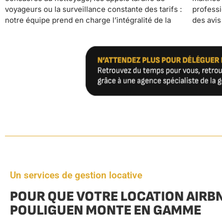
voyageurs ou la surveillance constante des tarifs :
professionnelle aux standards hôteliers garantit
notre équipe prend en charge l’intégralité de la
des avis excellents et maximise vos revenus tout
Un services de gestion locative
POUR QUE VOTRE LOCATION AIRBN
POULIGUEN MONTE EN GAMME