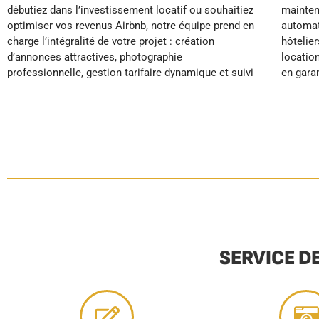
débutiez dans l’investissement locatif ou souhaitiez
maintenance préventive et le réapprovisionnement
temps libre et moins de stress pour vous concentrer
optimiser vos revenus Airbnb, notre équipe prend en
automatique de votre bien. Grâce à nos standards
charge l’intégralité de votre projet : création
hôteliers et services de conciergerie premium, vos
d’annonces attractives, photographie
locations fonctionnent en pilote automatique tout
professionnelle, gestion tarifaire dynamique et suivi
en garantissant d’excellents avis clients et un
SERVICE D