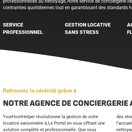
professionnelles au nettoyage, notre service de conciergerie lib
contraintes quotidiennes tout en garantissant des standards hô
SERVICE
GESTION LOCATIVE
A
PROFESSIONNEL
SANS STRESS
F
Retrouvez la sérénité grâce à
NOTRE AGENCE DE CONCIERGERIE 
YourHostHelper révolutionne la gestion de votre
des réservations. Nous assurons également
positionnement haut de gamme. Libérez-vous des
location saisonnière à Le Portel en vous offrant une
l’accueil et l’assistance voyageurs 24h/7, le
contraintes quotidiennes chronophages et profitez
solution complète et professionnelle. Que vous
nettoyage professionnel, l’entretien du linge, la
de revenus sécurisés et maximisés, avec plus de