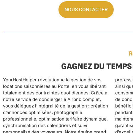
NOUS CONTACTER
R
GAGNEZ DU TEMPS 
YourHostHelper révolutionne la gestion de vos
professionnel, la fourniture et l’entretien du linge,
transformez votre investissement en source de
locations saisonnières au Portel en vous libérant
ainsi que le réapprovisionnement automatique des
revenus passifs : plus de gestion fastidieuse, plus
totalement des contraintes quotidiennes. Grâce à
consommables. Avec notre assistance et service
de stress lié aux imprévus, plus de nuits blanches
notre service de conciergerie Airbnb complet,
de conciergerie disponibles 24/7, vos locataires
pour répondre aux voyageurs. Votre location
vous déléguez l’intégralité de la gestion : création
bénéficient d’un accompagnement premium
fonctionne en pilote automatique pendant que
d’annonces optimisées, photographie
pendant que vous profitez de votre temps libre. La
vous vous concentrez sur l’essentiel de votre vie
professionnelle, optimisation tarifaire dynamique,
maintenance préventive et le suivi de satisfaction
synchronisation des calendriers et suivi
garantissent des standards hôteliers qui génèrent
personnalisé des voyageurs. Notre équipe prend
d’excellents avis et maximisent vos revenus. En