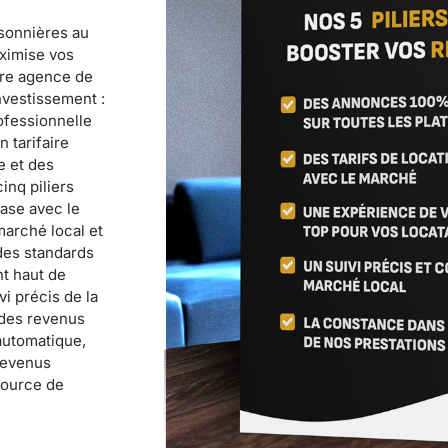
isonnières au
aximise vos
tre agence de
nvestissement :
ofessionnelle
 tarifaire
e et des
inq piliers
hase avec le
arché local et
des standards
nt haut de
i précis de la
 des revenus
automatique,
 revenus
source de