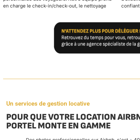
en charge le check-in/check-out, le nettoyage
confiant votre bien à YourHostHelper, vous
Un services de gestion locative
POUR QUE VOTRE LOCATION AIRBN
PORTEL MONTE EN GAMME
Des photos professionnelles sur Airbnb, c'est + 4