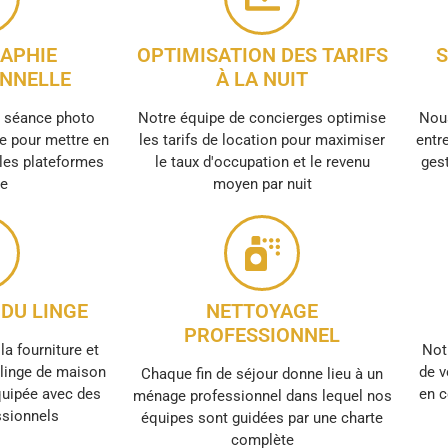
APHIE
OPTIMISATION DES TARIFS
S
NNELLE
À LA NUIT
e séance photo
Notre équipe de concierges optimise
Nous
e pour mettre en
les tarifs de location pour maximiser
entre
 les plateformes
le taux d'occupation et le revenu
gest
ne
moyen par nuit
DU LINGE
NETTOYAGE
PROFESSIONNEL
la fourniture et
Not
e linge de maison
de v
Chaque fin de séjour donne lieu à un
quipée avec des
en c
ménage professionnel dans lequel nos
ssionnels
équipes sont guidées par une charte
complète