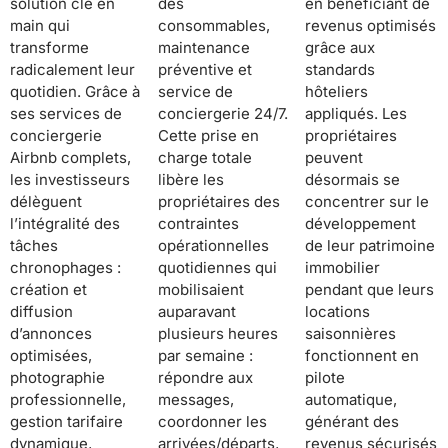
solution clé en
des
en bénéficiant de
main qui
consommables,
revenus optimisés
transforme
maintenance
grâce aux
radicalement leur
préventive et
standards
quotidien. Grâce à
service de
hôteliers
ses services de
conciergerie 24/7.
appliqués. Les
conciergerie
Cette prise en
propriétaires
Airbnb complets,
charge totale
peuvent
les investisseurs
libère les
désormais se
délèguent
propriétaires des
concentrer sur le
l’intégralité des
contraintes
développement
tâches
opérationnelles
de leur patrimoine
chronophages :
quotidiennes qui
immobilier
création et
mobilisaient
pendant que leurs
diffusion
auparavant
locations
d’annonces
plusieurs heures
saisonnières
optimisées,
par semaine :
fonctionnent en
photographie
répondre aux
pilote
professionnelle,
messages,
automatique,
gestion tarifaire
coordonner les
générant des
dynamique,
arrivées/départs,
revenus sécurisés