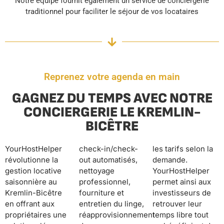
Notre équipe fournit également un service de conciergerie
traditionnel pour faciliter le séjour de vos locataires
Reprenez votre agenda en main
GAGNEZ DU TEMPS AVEC NOTRE
CONCIERGERIE LE KREMLIN-
BICÊTRE
YourHostHelper
check-in/check-
les tarifs selon la
révolutionne la
out automatisés,
demande.
gestion locative
nettoyage
YourHostHelper
saisonnière au
professionnel,
permet ainsi aux
Kremlin-Bicêtre
fourniture et
investisseurs de
en offrant aux
entretien du linge,
retrouver leur
propriétaires une
réapprovisionnement
temps libre tout