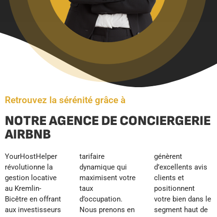
Retrouvez la sérénité grâce à
NOTRE AGENCE DE CONCIERGERIE
AIRBNB
YourHostHelper
tarifaire
génèrent
révolutionne la
dynamique qui
d’excellents avis
gestion locative
maximisent votre
clients et
au Kremlin-
taux
positionnent
Bicêtre en offrant
d’occupation.
votre bien dans le
aux investisseurs
Nous prenons en
segment haut de