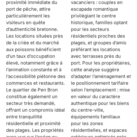
proximité immédiate du
vacanciers : couples en
port de pêche, attire
escapade romantique
particulièrement les
privilégiant le centre
visiteurs en quête
historique, familles optant
d’authenticité bretonne.
pour les secteurs
Les locations situées près
résidentiels proches des
de la criée et du marché
plages, et groupes d’amis
aux poissons bénéficient
préférant les locations
d’un taux d’occupation
avec terrasses près du
élevé, notamment grâce à
port. Pour les propriétaires,
l’animation constante et à
cette analyse suggère
l’accessibilité piétonne des
d’adapter l’aménagement et
commerces et restaurants.
le positionnement tarifaire
Le quartier de Pen Bron
selon l’emplacement : mise
constitue également un
en valeur du caractère
secteur très demandé,
authentique pour les biens
offrant un compromis idéal
du centre-ville,
entre tranquillité
équipements familiaux
résidentielle et proximité
pour les zones
des plages. Les propriétés
résidentielles, et espaces
avec vue sur l’océan ou
extérieurs optimisés près