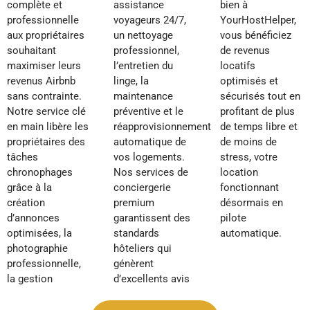
complète et
assistance
bien à
professionnelle
voyageurs 24/7,
YourHostHelper,
aux propriétaires
un nettoyage
vous bénéficiez
souhaitant
professionnel,
de revenus
maximiser leurs
l’entretien du
locatifs
revenus Airbnb
linge, la
optimisés et
sans contrainte.
maintenance
sécurisés tout en
Notre service clé
préventive et le
profitant de plus
en main libère les
réapprovisionnement
de temps libre et
propriétaires des
automatique de
de moins de
tâches
vos logements.
stress, votre
chronophages
Nos services de
location
grâce à la
conciergerie
fonctionnant
création
premium
désormais en
d’annonces
garantissent des
pilote
optimisées, la
standards
automatique.
photographie
hôteliers qui
professionnelle,
génèrent
la gestion
d’excellents avis