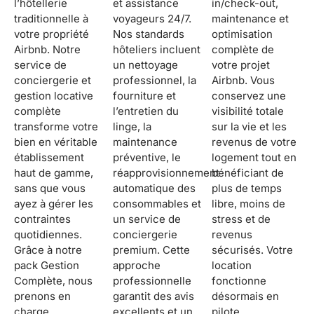
l’hôtellerie
et assistance
in/check-out,
traditionnelle à
voyageurs 24/7.
maintenance et
votre propriété
Nos standards
optimisation
Airbnb. Notre
hôteliers incluent
complète de
service de
un nettoyage
votre projet
conciergerie et
professionnel, la
Airbnb. Vous
gestion locative
fourniture et
conservez une
complète
l’entretien du
visibilité totale
transforme votre
linge, la
sur la vie et les
bien en véritable
maintenance
revenus de votre
établissement
préventive, le
logement tout en
haut de gamme,
réapprovisionnement
bénéficiant de
sans que vous
automatique des
plus de temps
ayez à gérer les
consommables et
libre, moins de
contraintes
un service de
stress et de
quotidiennes.
conciergerie
revenus
Grâce à notre
premium. Cette
sécurisés. Votre
pack Gestion
approche
location
Complète, nous
professionnelle
fonctionne
prenons en
garantit des avis
désormais en
charge
excellents et un
pilote