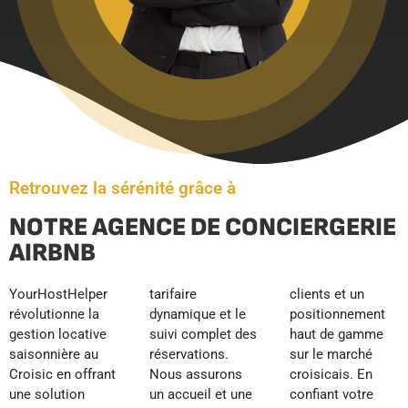
Retrouvez la sérénité grâce à
NOTRE AGENCE DE CONCIERGERIE
AIRBNB
YourHostHelper
tarifaire
clients et un
révolutionne la
dynamique et le
positionnement
gestion locative
suivi complet des
haut de gamme
saisonnière au
réservations.
sur le marché
Croisic en offrant
Nous assurons
croisicais. En
une solution
un accueil et une
confiant votre