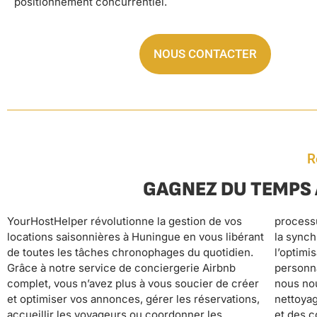
positionnement concurrentiel.
NOUS CONTACTER
R
GAGNEZ DU TEMPS 
YourHostHelper révolutionne la gestion de vos
processus : de la photographie professionnelle à
personnels ou professionnels. Notre service de
locations saisonnières à Huningue en vous libérant
la synchronisation des calendriers, en passant par
conciergerie 24/7 et notre assistance continue
de toutes les tâches chronophages du quotidien.
l’optimisation tarifaire dynamique et le suivi
garantissent une expérience haut de gamme à vos
Grâce à notre service de conciergerie Airbnb
personnalisé de chaque voyageur. Pendant que
locataires, générant d’excellents avis qui boostent
complet, vous n’avez plus à vous soucier de créer
nous nous occupons du check-in/check-out, du
vos revenus. Avec YourHostHelper, votre location
et optimiser vos annonces, gérer les réservations,
nettoyage professionnel, de la fourniture du linge
saisonnière fonctionne en pilote automatique,
accueillir les voyageurs ou coordonner les
et des consommables, ainsi que de la maintenance
vous offrant sérénité, revenus optimisés et liberté