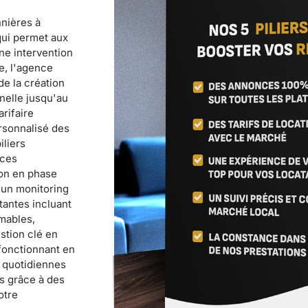
nnières à
qui permet aux
ne intervention
e, l'agence
de la création
elle jusqu'au
arifaire
ersonnalisé des
iliers
nces
ion en phase
 un monitoring
tantes incluant
mables,
stion clé en
fonctionnant en
s quotidiennes
s grâce à des
otre