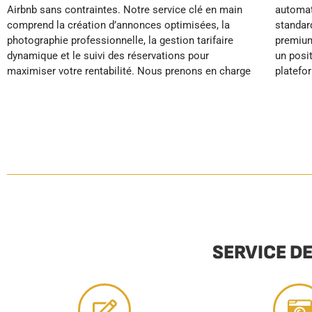
Airbnb sans contraintes. Notre service clé en main
automatique de votre logement. Grâce à nos
toute sérénité : moins de stress, plus de temps libre
comprend la création d’annonces optimisées, la
standards hôteliers et nos services de conciergerie
et des revenus optimisés pendant que votre
photographie professionnelle, la gestion tarifaire
premium, nous garantissons des avis excellents et
dynamique et le suivi des réservations pour
un positionnement haut de gamme sur les
maximiser votre rentabilité. Nous prenons en charge
plateformes de location. YourHostHelper vous
SERVICE D