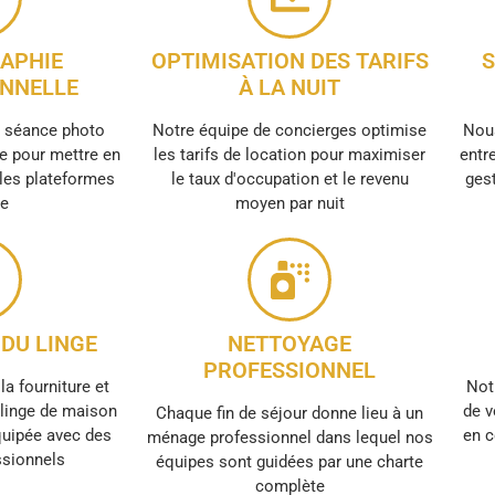
APHIE
OPTIMISATION DES TARIFS
S
NNELLE
À LA NUIT
e séance photo
Notre équipe de concierges optimise
Nous
e pour mettre en
les tarifs de location pour maximiser
entre
 les plateformes
le taux d'occupation et le revenu
gest
ne
moyen par nuit
DU LINGE
NETTOYAGE
PROFESSIONNEL
la fourniture et
Not
e linge de maison
de v
Chaque fin de séjour donne lieu à un
quipée avec des
en c
ménage professionnel dans lequel nos
ssionnels
équipes sont guidées par une charte
complète