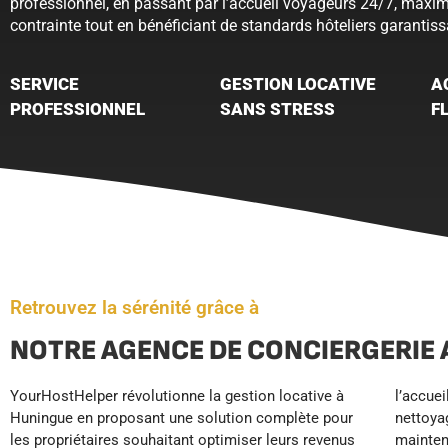
professionnel, en passant par l’accueil voyageurs 24/7, maxi
contrainte tout en bénéficiant de standards hôteliers garantiss
SERVICE
GESTION LOCATIVE
A
PROFESSIONNEL
SANS STRESS
F
Retrouvez la sérénité grâce à
NOTRE AGENCE DE CONCIERGERIE 
YourHostHelper révolutionne la gestion locative à
l’accueil et l’assistance voyageurs 24/7, le
libère des tâches quotidiennes chronophages tout
Huningue en proposant une solution complète pour
nettoyage professionnel, l’entretien du linge, la
en sécurisant vos revenus locatifs. Profitez enfin de
les propriétaires souhaitant optimiser leurs revenus
maintenance préventive et le réapprovisionnement
votre investissement immobilier à Huningue en