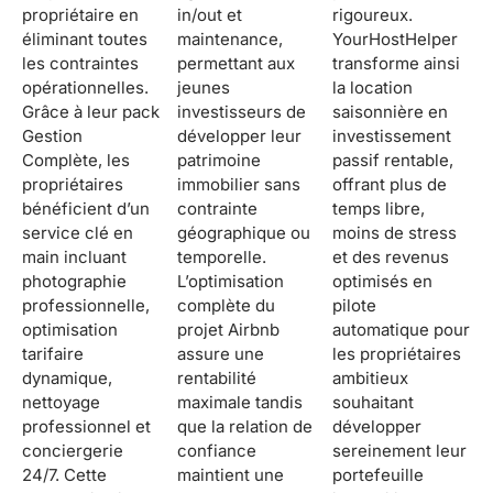
propriétaire en
in/out et
rigoureux.
éliminant toutes
maintenance,
YourHostHelper
les contraintes
permettant aux
transforme ainsi
opérationnelles.
jeunes
la location
Grâce à leur pack
investisseurs de
saisonnière en
Gestion
développer leur
investissement
Complète, les
patrimoine
passif rentable,
propriétaires
immobilier sans
offrant plus de
bénéficient d’un
contrainte
temps libre,
service clé en
géographique ou
moins de stress
main incluant
temporelle.
et des revenus
photographie
L’optimisation
optimisés en
professionnelle,
complète du
pilote
optimisation
projet Airbnb
automatique pour
tarifaire
assure une
les propriétaires
dynamique,
rentabilité
ambitieux
nettoyage
maximale tandis
souhaitant
professionnel et
que la relation de
développer
conciergerie
confiance
sereinement leur
24/7. Cette
maintient une
portefeuille