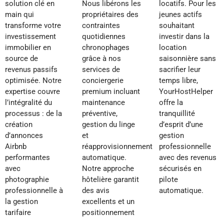
solution clé en
Nous libérons les
locatifs. Pour les
main qui
propriétaires des
jeunes actifs
transforme votre
contraintes
souhaitant
investissement
quotidiennes
investir dans la
immobilier en
chronophages
location
source de
grâce à nos
saisonnière sans
revenus passifs
services de
sacrifier leur
optimisée. Notre
conciergerie
temps libre,
expertise couvre
premium incluant
YourHostHelper
l’intégralité du
maintenance
offre la
processus : de la
préventive,
tranquillité
création
gestion du linge
d’esprit d’une
d’annonces
et
gestion
Airbnb
réapprovisionnement
professionnelle
performantes
automatique.
avec des revenus
avec
Notre approche
sécurisés en
photographie
hôtelière garantit
pilote
professionnelle à
des avis
automatique.
la gestion
excellents et un
tarifaire
positionnement