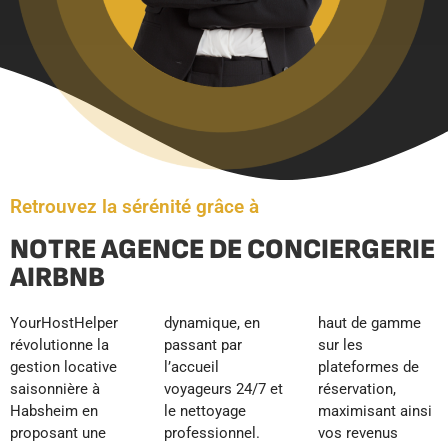
Retrouvez la sérénité grâce à
NOTRE AGENCE DE CONCIERGERIE
AIRBNB
YourHostHelper
dynamique, en
haut de gamme
révolutionne la
passant par
sur les
gestion locative
l’accueil
plateformes de
saisonnière à
voyageurs 24/7 et
réservation,
Habsheim en
le nettoyage
maximisant ainsi
proposant une
professionnel.
vos revenus