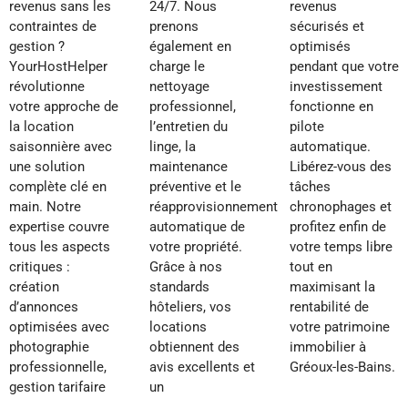
revenus sans les
24/7. Nous
revenus
contraintes de
prenons
sécurisés et
gestion ?
également en
optimisés
YourHostHelper
charge le
pendant que votre
révolutionne
nettoyage
investissement
votre approche de
professionnel,
fonctionne en
la location
l’entretien du
pilote
saisonnière avec
linge, la
automatique.
une solution
maintenance
Libérez-vous des
complète clé en
préventive et le
tâches
main. Notre
réapprovisionnement
chronophages et
expertise couvre
automatique de
profitez enfin de
tous les aspects
votre propriété.
votre temps libre
critiques :
Grâce à nos
tout en
création
standards
maximisant la
d’annonces
hôteliers, vos
rentabilité de
optimisées avec
locations
votre patrimoine
photographie
obtiennent des
immobilier à
professionnelle,
avis excellents et
Gréoux-les-Bains.
gestion tarifaire
un