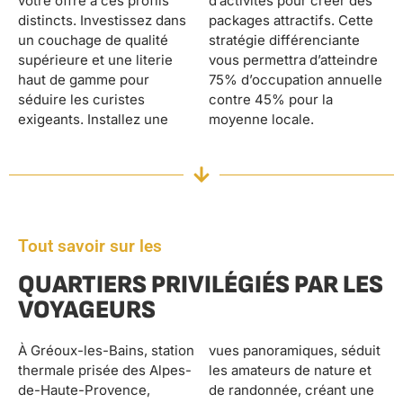
votre offre à ces profils
d’activités pour créer des
distincts. Investissez dans
packages attractifs. Cette
un couchage de qualité
stratégie différenciante
supérieure et une literie
vous permettra d’atteindre
haut de gamme pour
75% d’occupation annuelle
séduire les curistes
contre 45% pour la
exigeants. Installez une
moyenne locale.
Tout savoir sur les
QUARTIERS PRIVILÉGIÉS PAR LES
VOYAGEURS
À Gréoux-les-Bains, station
vues panoramiques, séduit
thermale prisée des Alpes-
les amateurs de nature et
de-Haute-Provence,
de randonnée, créant une