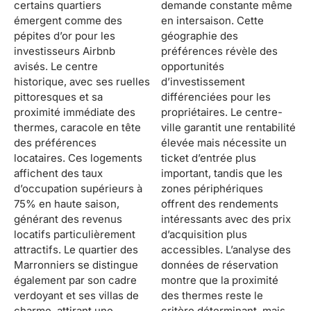
certains quartiers
demande constante même
émergent comme des
en intersaison. Cette
pépites d’or pour les
géographie des
investisseurs Airbnb
préférences révèle des
avisés. Le centre
opportunités
historique, avec ses ruelles
d’investissement
pittoresques et sa
différenciées pour les
proximité immédiate des
propriétaires. Le centre-
thermes, caracole en tête
ville garantit une rentabilité
des préférences
élevée mais nécessite un
locataires. Ces logements
ticket d’entrée plus
affichent des taux
important, tandis que les
d’occupation supérieurs à
zones périphériques
75% en haute saison,
offrent des rendements
générant des revenus
intéressants avec des prix
locatifs particulièrement
d’acquisition plus
attractifs. Le quartier des
accessibles. L’analyse des
Marronniers se distingue
données de réservation
également par son cadre
montre que la proximité
verdoyant et ses villas de
des thermes reste le
charme, attirant une
critère déterminant, mais