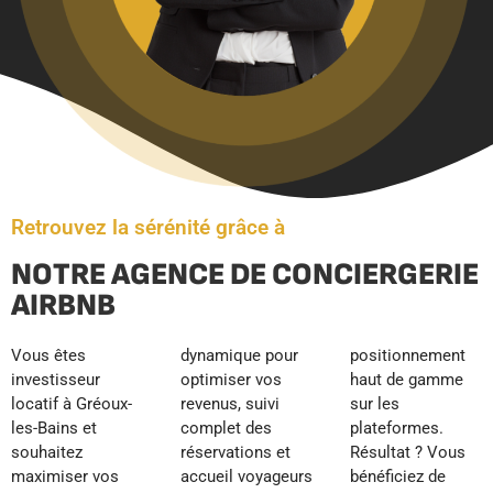
Retrouvez la sérénité grâce à
NOTRE AGENCE DE CONCIERGERIE
AIRBNB
Vous êtes
dynamique pour
positionnement
investisseur
optimiser vos
haut de gamme
locatif à Gréoux-
revenus, suivi
sur les
les-Bains et
complet des
plateformes.
souhaitez
réservations et
Résultat ? Vous
maximiser vos
accueil voyageurs
bénéficiez de