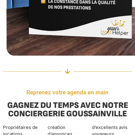
Reprenez votre agenda en main
GAGNEZ DU TEMPS AVEC NOTRE
CONCIERGERIE GOUSSAINVILLE
Propriétaires de
création
d’excellents avis
locations
d’annonces
voyageurs.