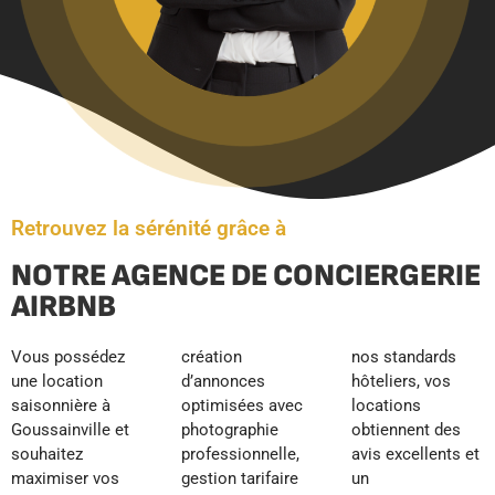
Retrouvez la sérénité grâce à
NOTRE AGENCE DE CONCIERGERIE
AIRBNB
Vous possédez
création
nos standards
une location
d’annonces
hôteliers, vos
saisonnière à
optimisées avec
locations
Goussainville et
photographie
obtiennent des
souhaitez
professionnelle,
avis excellents et
maximiser vos
gestion tarifaire
un