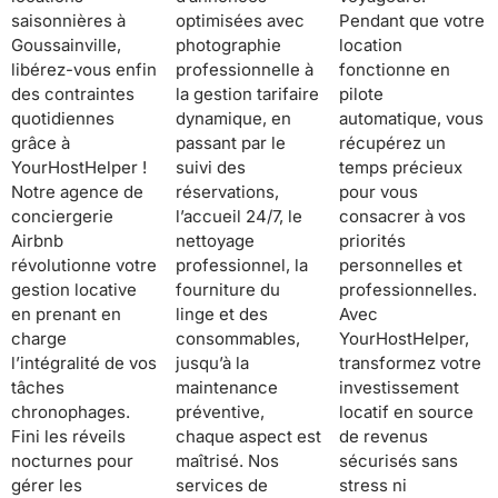
saisonnières à
optimisées avec
Pendant que votre
Goussainville,
photographie
location
libérez-vous enfin
professionnelle à
fonctionne en
des contraintes
la gestion tarifaire
pilote
quotidiennes
dynamique, en
automatique, vous
grâce à
passant par le
récupérez un
YourHostHelper !
suivi des
temps précieux
Notre agence de
réservations,
pour vous
conciergerie
l’accueil 24/7, le
consacrer à vos
Airbnb
nettoyage
priorités
révolutionne votre
professionnel, la
personnelles et
gestion locative
fourniture du
professionnelles.
en prenant en
linge et des
Avec
charge
consommables,
YourHostHelper,
l’intégralité de vos
jusqu’à la
transformez votre
tâches
maintenance
investissement
chronophages.
préventive,
locatif en source
Fini les réveils
chaque aspect est
de revenus
nocturnes pour
maîtrisé. Nos
sécurisés sans
gérer les
services de
stress ni