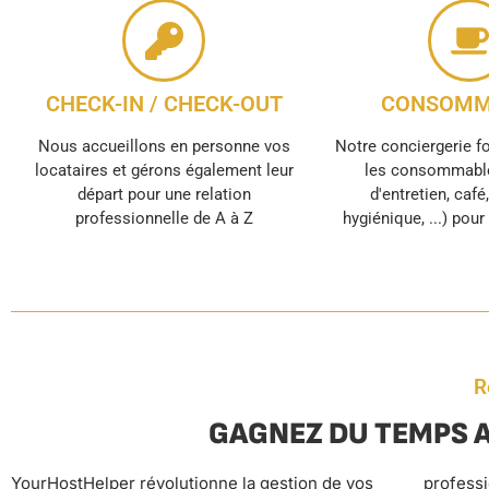
CHECK-IN / CHECK-OUT
CONSOMM
Nous accueillons en personne vos
Notre conciergerie f
locataires et gérons également leur
les consommable
départ pour une relation
d'entretien, café
professionnelle de A à Z
hygiénique, ...) pou
R
GAGNEZ DU TEMPS 
YourHostHelper révolutionne la gestion de vos
professionnelle jusqu’au service de conciergerie
tout en générant des revenus optimisés et des avis