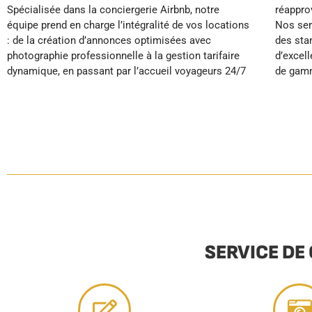
Spécialisée dans la conciergerie Airbnb, notre
réapprovisionnement automatique de vos biens.
automatique pendant que nous optimisons leur
équipe prend en charge l’intégralité de vos locations
Nos services de conciergerie premium appliquent
: de la création d’annonces optimisées avec
des standards hôteliers qui garantissent
photographie professionnelle à la gestion tarifaire
d’excellents avis clients et un positionnement haut
dynamique, en passant par l’accueil voyageurs 24/7
de gamme sur le marché géromois. Grâce à
SERVICE DE