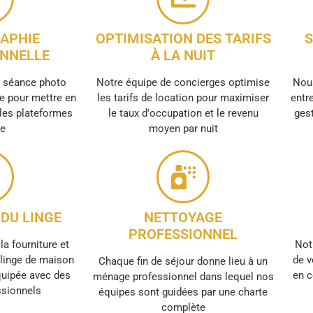
APHIE
OPTIMISATION DES TARIFS
S
NNELLE
À LA NUIT
e séance photo
Notre équipe de concierges optimise
Nous
e pour mettre en
les tarifs de location pour maximiser
entre
 les plateformes
le taux d'occupation et le revenu
gest
ne
moyen par nuit
DU LINGE
NETTOYAGE
PROFESSIONNEL
la fourniture et
Not
e linge de maison
de v
Chaque fin de séjour donne lieu à un
quipée avec des
en c
ménage professionnel dans lequel nos
ssionnels
équipes sont guidées par une charte
complète