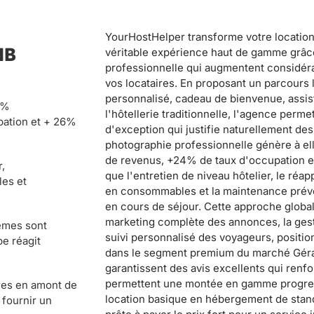
YourHostHelper transforme votre locatio
NB
véritable expérience haut de gamme grâc
professionnelle qui augmentent considéra
vos locataires. En proposant un parcours
personnalisé, cadeau de bienvenue, assis
0%
l'hôtellerie traditionnelle, l'agence perme
pation et + 26%
d'exception qui justifie naturellement des 
photographie professionnelle génère à e
de revenus, +24% de taux d'occupation et 
,
que l'entretien de niveau hôtelier, le ré
es et
en consommables et la maintenance préve
en cours de séjour. Cette approche globale
marketing complète des annonces, la gesti
lèmes sont
suivi personnalisé des voyageurs, positi
pe réagit
dans le segment premium du marché Gérar
garantissent des avis excellents qui renfo
permettent une montée en gamme progres
res en amont de
location basique en hébergement de stan
 fournir un