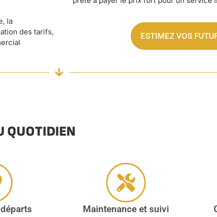
prête à payer le prix fort pour un service 
, la
tion des tarifs,
ESTIMEZ VOS FUTU
ercial
U QUOTIDIEN
 départs
Maintenance et suivi