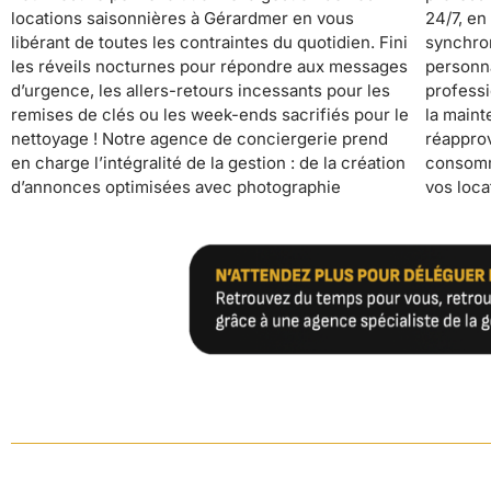
locations saisonnières à Gérardmer en vous
24/7, en passant par l’optimisation des tarifs, la
excellents. Pendant que nous nous occupons de
libérant de toutes les contraintes du quotidien. Fini
synchronisation des calendriers, le suivi
tout, vous récupérez votre temps libre, réduisez
les réveils nocturnes pour répondre aux messages
personnalisé des voyageurs, le nettoyage
votre stress et profitez de revenus sécurisés.
d’urgence, les allers-retours incessants pour les
professionnel, la fourniture et l’entretien du linge,
YourHostHelper transforme votre investissement
remises de clés ou les week-ends sacrifiés pour le
la maintenance préventive et le
locatif en source de revenus passive, vous
nettoyage ! Notre agence de conciergerie prend
réapprovisionnement automatique des
permettant enfin de vous concentrer sur ce qui
en charge l’intégralité de la gestion : de la création
consommables. Grâce à nos standards hôteliers,
d’annonces optimisées avec photographie
vos locations fonctionnent en pilote automatique