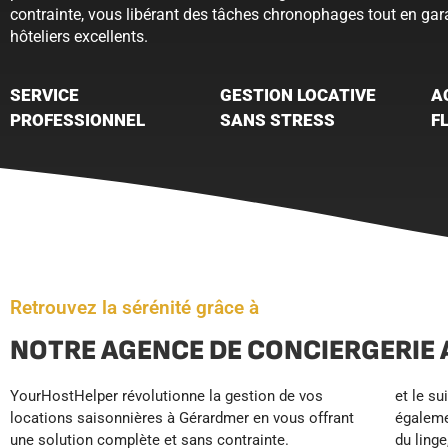
contrainte, vous libérant des tâches chronophages tout en ga
hôteliers excellents.
SERVICE
GESTION LOCATIVE
A
PROFESSIONNEL
SANS STRESS
F
Retrouvez la sérénité grâce à
NOTRE AGENCE DE CONCIERGERIE 
YourHostHelper révolutionne la gestion de vos
et le suivi des réservations. Nous nous occupons
YourHostHelper, maximisez vos revenus locatifs
locations saisonnières à Gérardmer en vous offrant
également du nettoyage professionnel, de l’entretien
tout en profitant de plus de temps libre et moins de
une solution complète et sans contrainte.
du linge, de la maintenance préventive et du
stress. Vos locations fonctionnent en pilote