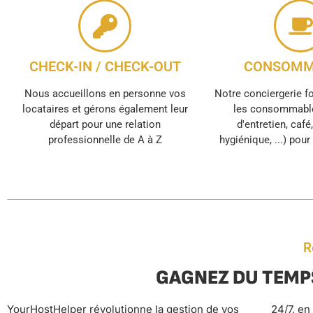
CHECK-IN / CHECK-OUT
CONSOMM
Nous accueillons en personne vos
Notre conciergerie f
locataires et gérons également leur
les consommable
départ pour une relation
d'entretien, café
professionnelle de A à Z
hygiénique, ...) pou
R
GAGNEZ DU TEMP
YourHostHelper révolutionne la gestion de vos
24/7, en passant par la gestion tarifaire dynamique,
revenus automatiquement, tandis que nos