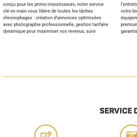
conçu pour les primo-investisseurs, notre service
l’entretien du linge, la maintenance préventive de
temps libre et des revenus locatifs sécurisés et
clé en main vous libère de toutes les tâches
votre bien, le réapprovisionnement automatique des
chronophages : création d’annonces optimisées
équipements et nos services de conciergerie
avec photographie professionnelle, gestion tarifaire
premium. Grâce à nos standards hôteliers qui
dynamique pour maximiser vos revenus, suivi
garantissent d’excellents avis clients et un
SERVICE 