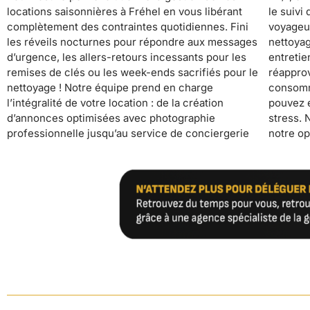
locations saisonnières à Fréhel en vous libérant
le suivi des réservations et l’accueil des
standards hôteliers garantissent d’excellents avis
complètement des contraintes quotidiennes. Fini
voyageurs. Pendant que nous nous occupons du
clients. Résultat ? Votre investissement fonctionne
les réveils nocturnes pour répondre aux messages
nettoyage professionnel, de la fourniture et
en pilote automatique, générant des revenus
d’urgence, les allers-retours incessants pour les
entretien du linge, de la maintenance, du
sécurisés pendant que vous vous consacrez à ce
remises de clés ou les week-ends sacrifiés pour le
réapprovisionnement automatique des
qui compte vraiment pour vous, que ce soit votre
nettoyage ! Notre équipe prend en charge
consommables et du suivi de satisfaction, vous
l’intégralité de votre location : de la création
pouvez enfin profiter de votre temps libre sans
d’annonces optimisées avec photographie
stress. Notre synchronisation de calendrier et
professionnelle jusqu’au service de conciergerie
notre optimisation des tarifs maximisent vos