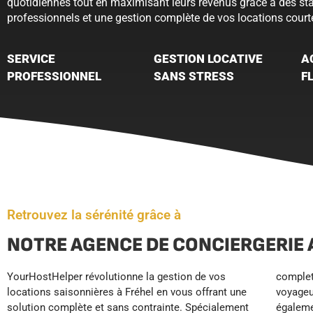
quotidiennes tout en maximisant leurs revenus grâce à des st
professionnels et une gestion complète de vos locations court
SERVICE
GESTION LOCATIVE
A
PROFESSIONNEL
SANS STRESS
F
Retrouvez la sérénité grâce à
NOTRE AGENCE DE CONCIERGERIE 
YourHostHelper révolutionne la gestion de vos
complet des réservations, accueil et assistance
positionnement haut de gamme sur les plateformes
locations saisonnières à Fréhel en vous offrant une
voyageurs disponible 24h/24 et 7j/7. Nous prenons
de réservation, votre location fonctionne en pilote
solution complète et sans contrainte. Spécialement
également en charge le nettoyage professionnel,
automatique. Résultat : moins de stress, plus de