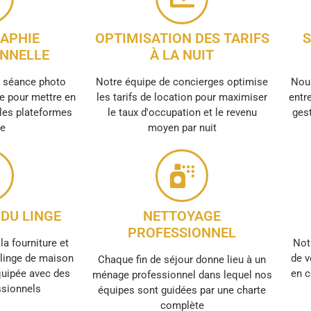
APHIE
OPTIMISATION DES TARIFS
S
NNELLE
À LA NUIT
e séance photo
Notre équipe de concierges optimise
Nous
e pour mettre en
les tarifs de location pour maximiser
entre
 les plateformes
le taux d'occupation et le revenu
gest
ne
moyen par nuit
DU LINGE
NETTOYAGE
PROFESSIONNEL
la fourniture et
Not
e linge de maison
de v
Chaque fin de séjour donne lieu à un
quipée avec des
en c
ménage professionnel dans lequel nos
ssionnels
équipes sont guidées par une charte
complète