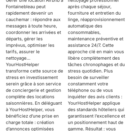
Gérer une location Airbnb à
nettoyage professionnel
Fontainebleau peut
après chaque séjour,
rapidement devenir un
fourniture et entretien du
cauchemar : répondre aux
linge, réapprovisionnement
messages à toute heure,
automatique des
coordonner les arrivées et
consommables,
départs, gérer les
maintenance préventive et
imprévus, optimiser les
assistance 24/7. Cette
tarifs, assurer le
approche clé en main vous
nettoyage…
libère complètement des
YourHostHelper
tâches chronophages et du
transforme cette source de
stress quotidien. Plus
stress en investissement
besoin de surveiller
serein grâce à son service
constamment votre
de conciergerie et gestion
téléphone ou de vous
complète des locations
inquiéter des avis clients :
saisonnières. En déléguant
YourHostHelper applique
à YourHostHelper, vous
des standards hôteliers qui
bénéficiez d’une prise en
garantissent l’excellence et
charge totale : création
un positionnement haut de
d’annonces optimisées
gamme. Résultat : vous