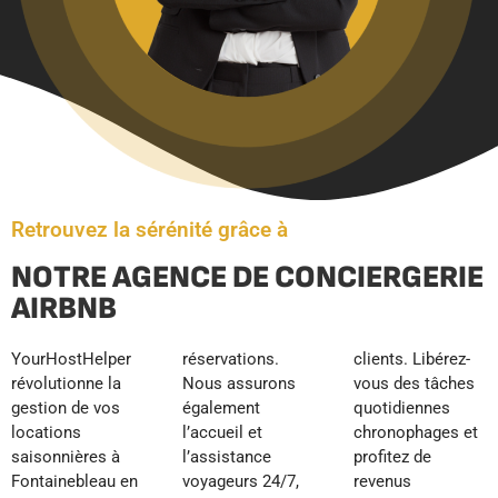
Retrouvez la sérénité grâce à
NOTRE AGENCE DE CONCIERGERIE
AIRBNB
YourHostHelper
réservations.
clients. Libérez-
révolutionne la
Nous assurons
vous des tâches
gestion de vos
également
quotidiennes
locations
l’accueil et
chronophages et
saisonnières à
l’assistance
profitez de
Fontainebleau en
voyageurs 24/7,
revenus