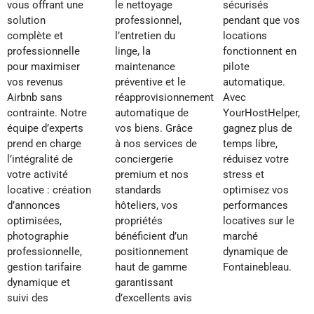
vous offrant une
le nettoyage
sécurisés
solution
professionnel,
pendant que vos
complète et
l’entretien du
locations
professionnelle
linge, la
fonctionnent en
pour maximiser
maintenance
pilote
vos revenus
préventive et le
automatique.
Airbnb sans
réapprovisionnement
Avec
contrainte. Notre
automatique de
YourHostHelper,
équipe d’experts
vos biens. Grâce
gagnez plus de
prend en charge
à nos services de
temps libre,
l’intégralité de
conciergerie
réduisez votre
votre activité
premium et nos
stress et
locative : création
standards
optimisez vos
d’annonces
hôteliers, vos
performances
optimisées,
propriétés
locatives sur le
photographie
bénéficient d’un
marché
professionnelle,
positionnement
dynamique de
gestion tarifaire
haut de gamme
Fontainebleau.
dynamique et
garantissant
suivi des
d’excellents avis