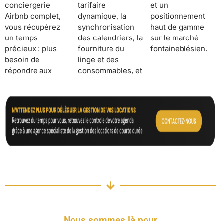
conciergerie
tarifaire
et un
Airbnb complet,
dynamique, la
positionnement
vous récupérez
synchronisation
haut de gamme
un temps
des calendriers, la
sur le marché
précieux : plus
fourniture du
fontaineblésien.
besoin de
linge et des
répondre aux
consommables, et
Nous sommes là pour