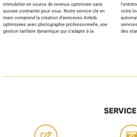
immobilier en source de revenus optimisée sans
l’entretien du linge, la maintenance préventive de
des tâches chronophages de gestion quotidienne et
aucune contrainte pour vous. Notre service clé en
votre logement, le réapprovisionnement
profitez d’une location saisonnière qui fonctionne
main comprend la création d’annonces Airbnb
automatique des consommables et proposons des
en pilote automatique, vous offrant plus de temps
optimisées avec photographie professionnelle, une
services de conciergerie premium. En appliquant
gestion tarifaire dynamique qui s’adapte à la
des standards hôteliers rigoureux, nous
SERVICE