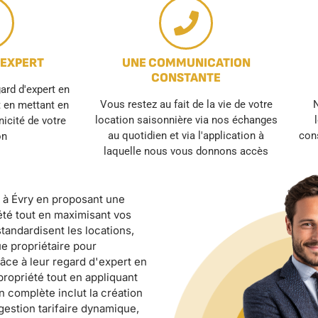
 EXPERT
UNE COMMUNICATION
CONSTANTE
rd d'expert en
Vous restez au fait de la vie de votre
N
t en mettant en
location saisonnière via nos échanges
unicité de votre
au quotidien et via l'application à
cons
on
laquelle nous vous donnons accès
e à Évry en proposant une
été tout en maximisant vos
tandardisent les locations,
ue propriétaire pour
râce à leur regard d'expert en
 propriété tout en appliquant
n complète inclut la création
gestion tarifaire dynamique,