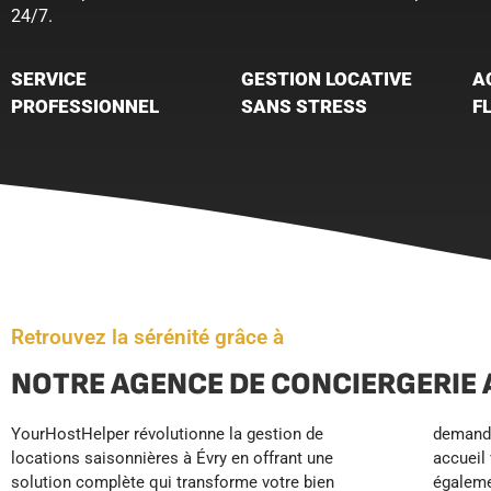
24/7.
SERVICE
GESTION LOCATIVE
A
PROFESSIONNEL
SANS STRESS
F
Retrouvez la sérénité grâce à
NOTRE AGENCE DE CONCIERGERIE 
YourHostHelper révolutionne la gestion de
demande, un suivi minutieux des réservations et un
garantissons d’excellents avis clients et un
locations saisonnières à Évry en offrant une
accueil voyageurs disponible 24h/7j. Nous prenons
positionnement haut de gamme qui maximise vos
solution complète qui transforme votre bien
également en charge le nettoyage professionnel,
revenus locatifs. Avec YourHostHelper, libérez-vous