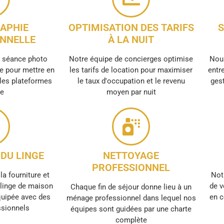
APHIE
OPTIMISATION DES TARIFS
S
NNELLE
À LA NUIT
e séance photo
Notre équipe de concierges optimise
Nous
e pour mettre en
les tarifs de location pour maximiser
entre
 les plateformes
le taux d'occupation et le revenu
gest
ne
moyen par nuit
DU LINGE
NETTOYAGE
PROFESSIONNEL
la fourniture et
Not
e linge de maison
de v
Chaque fin de séjour donne lieu à un
quipée avec des
en c
ménage professionnel dans lequel nos
ssionnels
équipes sont guidées par une charte
complète