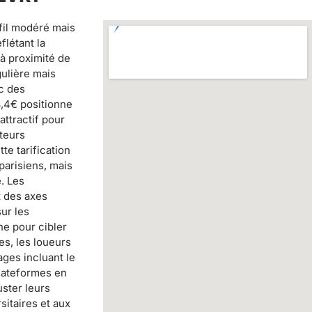
fil modéré mais
flétant la
à proximité de
ulière mais
c des
8,4€ positionne
attractif pour
iteurs
e tarification
parisiens, mais
. Les
t des axes
sur les
e pour cibler
es, les loueurs
ages incluant le
plateformes en
uster leurs
sitaires et aux