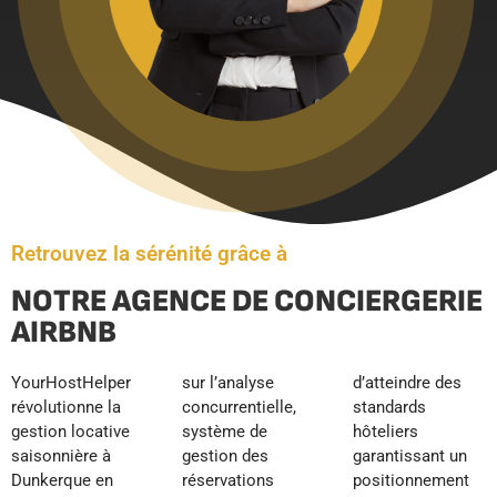
Retrouvez la sérénité grâce à
NOTRE AGENCE DE CONCIERGERIE
AIRBNB
YourHostHelper
sur l’analyse
d’atteindre des
révolutionne la
concurrentielle,
standards
gestion locative
système de
hôteliers
saisonnière à
gestion des
garantissant un
Dunkerque en
réservations
positionnement