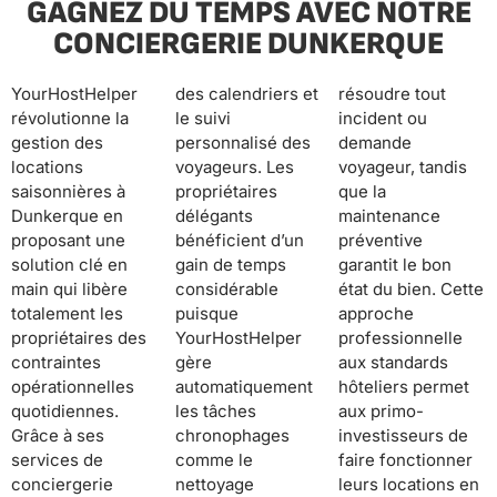
GAGNEZ DU TEMPS AVEC NOTRE
CONCIERGERIE DUNKERQUE
YourHostHelper
des calendriers et
résoudre tout
révolutionne la
le suivi
incident ou
gestion des
personnalisé des
demande
locations
voyageurs. Les
voyageur, tandis
saisonnières à
propriétaires
que la
Dunkerque en
délégants
maintenance
proposant une
bénéficient d’un
préventive
solution clé en
gain de temps
garantit le bon
main qui libère
considérable
état du bien. Cette
totalement les
puisque
approche
propriétaires des
YourHostHelper
professionnelle
contraintes
gère
aux standards
opérationnelles
automatiquement
hôteliers permet
quotidiennes.
les tâches
aux primo-
Grâce à ses
chronophages
investisseurs de
services de
comme le
faire fonctionner
conciergerie
nettoyage
leurs locations en