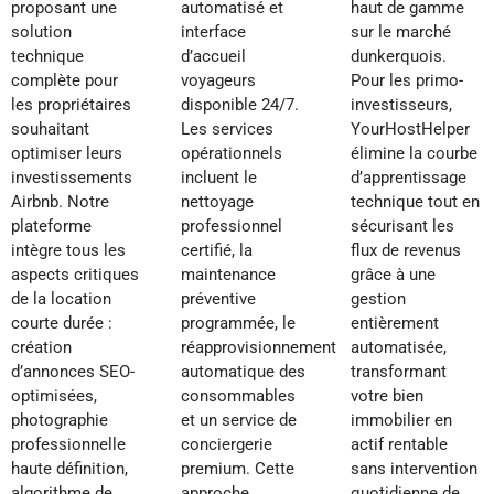
proposant une
automatisé et
haut de gamme
solution
interface
sur le marché
technique
d’accueil
dunkerquois.
complète pour
voyageurs
Pour les primo-
les propriétaires
disponible 24/7.
investisseurs,
souhaitant
Les services
YourHostHelper
optimiser leurs
opérationnels
élimine la courbe
investissements
incluent le
d’apprentissage
Airbnb. Notre
nettoyage
technique tout en
plateforme
professionnel
sécurisant les
intègre tous les
certifié, la
flux de revenus
aspects critiques
maintenance
grâce à une
de la location
préventive
gestion
courte durée :
programmée, le
entièrement
création
réapprovisionnement
automatisée,
d’annonces SEO-
automatique des
transformant
optimisées,
consommables
votre bien
photographie
et un service de
immobilier en
professionnelle
conciergerie
actif rentable
haute définition,
premium. Cette
sans intervention
algorithme de
approche
quotidienne de