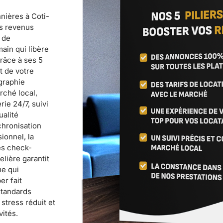
nières à Coti-
rs revenus
 de
ain qui libère
Grâce à ses 5
t de votre
graphie
rché local,
ie 24/7, suivi
ualité
chronisation
ionnel, la
es check-
elière garantit
me qui
r fait
standards
stress réduit et
vités.