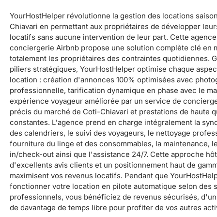
YourHostHelper révolutionne la gestion des locations saison
Chiavari en permettant aux propriétaires de développer leu
locatifs sans aucune intervention de leur part. Cette agence
conciergerie Airbnb propose une solution complète clé en m
totalement les propriétaires des contraintes quotidiennes. 
piliers stratégiques, YourHostHelper optimise chaque aspec
location : création d'annonces 100% optimisées avec photo
professionnelle, tarification dynamique en phase avec le ma
expérience voyageur améliorée par un service de concierger
précis du marché de Coti-Chiavari et prestations de haute q
constantes. L'agence prend en charge intégralement la syn
des calendriers, le suivi des voyageurs, le nettoyage profess
fourniture du linge et des consommables, la maintenance, l
in/check-out ainsi que l'assistance 24/7. Cette approche hôt
d'excellents avis clients et un positionnement haut de gam
maximisent vos revenus locatifs. Pendant que YourHostHelpe
fonctionner votre location en pilote automatique selon des 
professionnels, vous bénéficiez de revenus sécurisés, d'un 
de davantage de temps libre pour profiter de vos autres acti