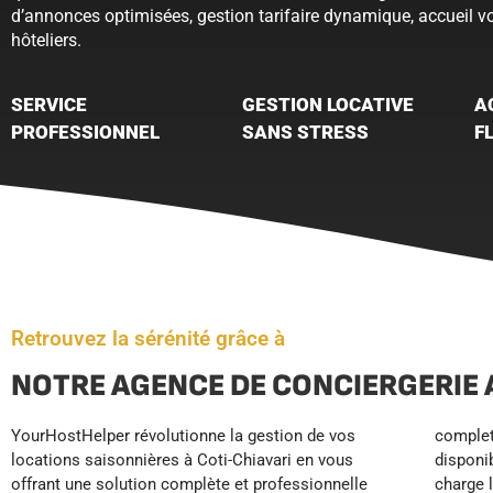
d’annonces optimisées, gestion tarifaire dynamique, accueil 
hôteliers.
SERVICE
GESTION LOCATIVE
A
PROFESSIONNEL
SANS STRESS
F
Retrouvez la sérénité grâce à
NOTRE AGENCE DE CONCIERGERIE 
YourHostHelper révolutionne la gestion de vos
complet des réservations et un accueil voyageurs
libérez des tâches quotidiennes chronophages tout
locations saisonnières à Coti-Chiavari en vous
disponible 24h/7j. Nous prenons également en
en bénéficiant de standards hôteliers qui
offrant une solution complète et professionnelle
charge le nettoyage professionnel, l’entretien du
garantissent d’excellents avis clients et un