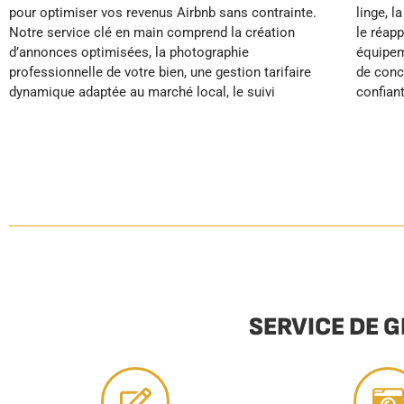
pour optimiser vos revenus Airbnb sans contrainte.
linge, la maintenance préventive de votre propriété,
positionnement haut de gamme. Profitez ainsi de
Notre service clé en main comprend la création
le réapprovisionnement automatique des
plus de temps libre, réduisez votre stress et
d’annonces optimisées, la photographie
équipements essentiels et proposons des services
sécurisez vos revenus pendant que votre location
professionnelle de votre bien, une gestion tarifaire
de conciergerie premium pour vos hôtes. En
dynamique adaptée au marché local, le suivi
confiant votre location à YourHostHelper, vous vous
SERVICE DE 