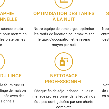
APHIE
OPTIMISATION DES TARIFS
S
NNELLE
À LA NUIT
e séance photo
Notre équipe de concierges optimise
Nous
e pour mettre en
les tarifs de location pour maximiser
entre
 les plateformes
le taux d'occupation et le revenu
gest
ne
moyen par nuit
DU LINGE
NETTOYAGE
PROFESSIONNEL
la fourniture et
Not
e linge de maison
de v
Chaque fin de séjour donne lieu à un
quipée avec des
en c
ménage professionnel dans lequel nos
ssionnels
équipes sont guidées par une charte
complète