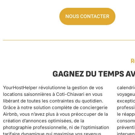
NOUS CONTACTER
R
GAGNEZ DU TEMPS AV
YourHostHelper révolutionne la gestion de vos
calendriers, et assure un service d’accueil
des standards hôteliers élevés qui génèrent
locations saisonnières à Coti-Chiavari en vous
voyageurs 24/7 pour garantir une expérience
d’excellents avis et un positionnement haut de
libérant de toutes les contraintes du quotidien.
exceptionnelle à vos hôtes. Le nettoyage
gamme. En déléguant ces tâches chronophages à
Grâce à notre solution complète de conciergerie
professionnel, la fourniture et l’entretien du linge,
YourHostHelper, vous récupérez un temps
Airbnb, vous n’avez plus à vous préoccuper de la
le réapprovisionnement automatique des
précieux pour vous consacrer à vos priorités
création d’annonces optimisées, de la
consommables, ainsi que la maintenance
personnelles et professionnelles, tout en
photographie professionnelle, ni de l’optimisation
préventive sont assurés sans que vous ayez à
bénéficiant de revenus locatifs optimisés et
tarifaire dynamique qui maximise vos revenus.
intervenir. Notre service de conciergerie premium
sécurisés grâce à notre gestion en pilote