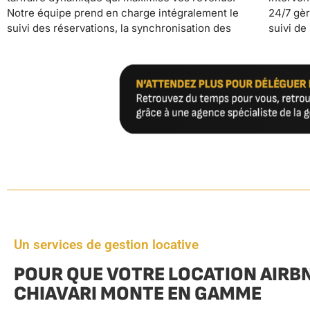
Notre équipe prend en charge intégralement le
24/7 gère également les check-in/check-out et le
suivi des réservations, la synchronisation des
suivi de satisfaction, vous permettant de maintenir
Un services de gestion locative
POUR QUE VOTRE LOCATION AIRBN
CHIAVARI MONTE EN GAMME