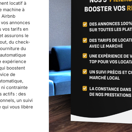
ent locatif à
le machine à
e Airbnb
ns vos annonces
 vos tarifs en
et assurons le
out, du check-
fourniture du
t automatique
e expérience
qui boostent
rvice de
automatique,
 ni contrainte
 actifs : des
onnels, un suivi
 qui vous libère