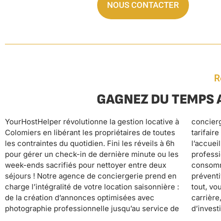
NOUS CONTACTER
R
GAGNEZ DU TEMPS 
YourHostHelper révolutionne la gestion locative à
conciergerie 24/7, en passant par la gestion
garantit des avis excellents qui boostent vos
Colomiers en libérant les propriétaires de toutes
tarifaire dynamique, le suivi des réservations,
revenus, tandis que notre assistance 24/7 assure
les contraintes du quotidien. Fini les réveils à 6h
l’accueil des voyageurs, le nettoyage
une tranquillité d’esprit totale. Avec
pour gérer un check-in de dernière minute ou les
professionnel, la fourniture du linge et des
YourHostHelper, votre location fonctionne en
week-ends sacrifiés pour nettoyer entre deux
consommables, sans oublier la maintenance
pilote automatique : plus de stress, plus de tâches
séjours ! Notre agence de conciergerie prend en
préventive. Pendant que nous nous occupons de
chronophages, juste des revenus optimisés qui
charge l’intégralité de votre location saisonnière :
tout, vous pouvez vous concentrer sur votre
tombent chaque mois pendant que vous profitez
de la création d’annonces optimisées avec
carrière, vos loisirs ou développer d’autres projets
photographie professionnelle jusqu’au service de
d’investissement. Notre approche hôtelière