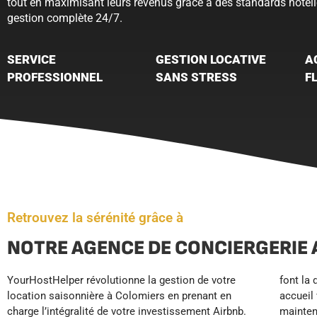
tout en maximisant leurs revenus grâce à des standards hôteli
gestion complète 24/7.
SERVICE
GESTION LOCATIVE
A
PROFESSIONNEL
SANS STRESS
F
Retrouvez la sérénité grâce à
NOTRE AGENCE DE CONCIERGERIE 
YourHostHelper révolutionne la gestion de votre
font la différence, prix optimisés en temps réel,
YourHostHelper, votre location fonctionne en pilote
location saisonnière à Colomiers en prenant en
accueil voyageurs 24h/24, ménage impeccable et
automatique : plus de temps libre, zéro contrainte et
charge l’intégralité de votre investissement Airbnb.
maintenance préventive. Pendant que vous vous
des revenus sécurisés. L’investissement locatif