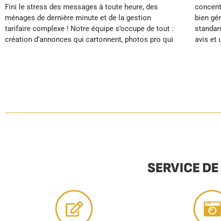
Fini le stress des messages à toute heure, des
concentrez sur votre carrière ou vos projets, votre
ménages de dernière minute et de la gestion
bien génère des revenus maximisés grâce à nos
tarifaire complexe ! Notre équipe s’occupe de tout :
standards hôteliers qui garantissent d’excellents
création d’annonces qui cartonnent, photos pro qui
avis et un positionnement premium. Avec
SERVICE DE