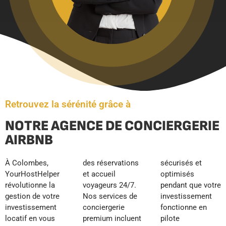
Retrouvez la sérénité grâce à
NOTRE AGENCE DE CONCIERGERIE
AIRBNB
À Colombes,
des réservations
sécurisés et
YourHostHelper
et accueil
optimisés
révolutionne la
voyageurs 24/7.
pendant que votre
gestion de votre
Nos services de
investissement
investissement
conciergerie
fonctionne en
locatif en vous
premium incluent
pilote