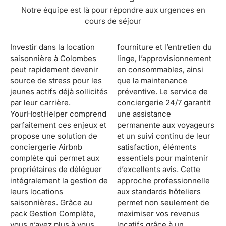
Notre équipe est là pour répondre aux urgences en
cours de séjour
Investir dans la location
fourniture et l’entretien du
saisonnière à Colombes
linge, l’approvisionnement
peut rapidement devenir
en consommables, ainsi
source de stress pour les
que la maintenance
jeunes actifs déjà sollicités
préventive. Le service de
par leur carrière.
conciergerie 24/7 garantit
YourHostHelper comprend
une assistance
parfaitement ces enjeux et
permanente aux voyageurs
propose une solution de
et un suivi continu de leur
conciergerie Airbnb
satisfaction, éléments
complète qui permet aux
essentiels pour maintenir
propriétaires de déléguer
d’excellents avis. Cette
intégralement la gestion de
approche professionnelle
leurs locations
aux standards hôteliers
saisonnières. Grâce au
permet non seulement de
pack Gestion Complète,
maximiser vos revenus
vous n’avez plus à vous
locatifs grâce à un