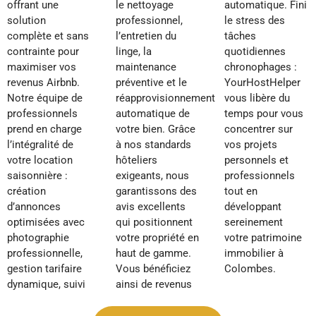
offrant une
le nettoyage
automatique. Fini
solution
professionnel,
le stress des
complète et sans
l’entretien du
tâches
contrainte pour
linge, la
quotidiennes
maximiser vos
maintenance
chronophages :
revenus Airbnb.
préventive et le
YourHostHelper
Notre équipe de
réapprovisionnement
vous libère du
professionnels
automatique de
temps pour vous
prend en charge
votre bien. Grâce
concentrer sur
l’intégralité de
à nos standards
vos projets
votre location
hôteliers
personnels et
saisonnière :
exigeants, nous
professionnels
création
garantissons des
tout en
d’annonces
avis excellents
développant
optimisées avec
qui positionnent
sereinement
photographie
votre propriété en
votre patrimoine
professionnelle,
haut de gamme.
immobilier à
gestion tarifaire
Vous bénéficiez
Colombes.
dynamique, suivi
ainsi de revenus