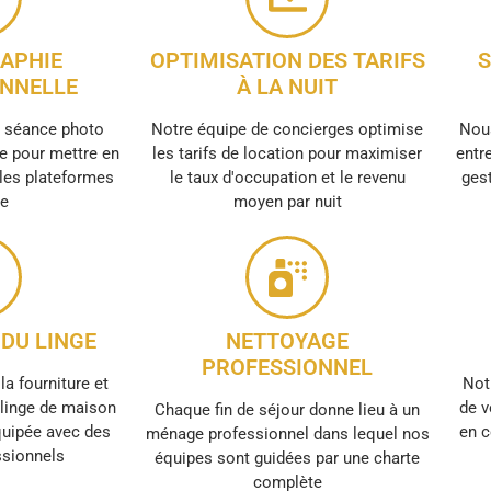
APHIE
OPTIMISATION DES TARIFS
S
NNELLE
À LA NUIT
e séance photo
Notre équipe de concierges optimise
Nous
e pour mettre en
les tarifs de location pour maximiser
entre
 les plateformes
le taux d'occupation et le revenu
gest
ne
moyen par nuit
DU LINGE
NETTOYAGE
PROFESSIONNEL
la fourniture et
Not
e linge de maison
de v
Chaque fin de séjour donne lieu à un
quipée avec des
en c
ménage professionnel dans lequel nos
ssionnels
équipes sont guidées par une charte
complète