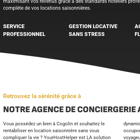
maximisant vos revenus grâce à des standards hôteliers profe
complète de vos locations saisonnières.
SERVICE
GESTION LOCATIVE
A
PROFESSIONNEL
SANS STRESS
F
Retrouvez la sérénité grâce à
NOTRE AGENCE DE CONCIERGERIE 
Vous possédez un bien à Cogolin et souhaitez le
dynamique pour maximiser vos revenus, et nous
avis et se positionne sur le segment haut de
rentabiliser en location saisonnière sans vous
occupons de toutes les réservations. Vos
gamme. Résultat ? Vous profitez de revenus
compliquer la vie ? YourHostHelper est LA solution
voyageurs bénéficient d’un accueil et d’une
sécurisés et optimisés, sans stress ni contrainte,