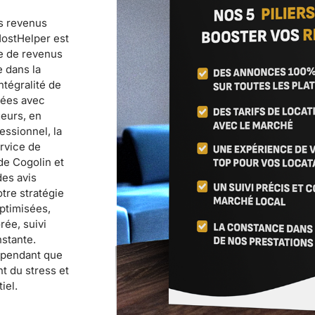
s revenus
HostHelper est
ce de revenus
 dans la
ntégralité de
sées avec
geurs, en
essionnel, la
rvice de
de Cogolin et
des avis
tre stratégie
optimisées,
rée, suivi
nstante.
s pendant que
t du stress et
iel.