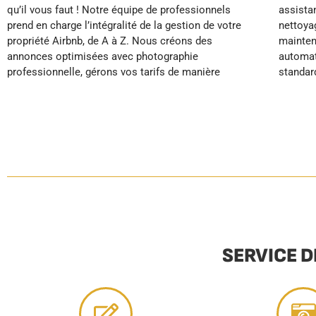
qu’il vous faut ! Notre équipe de professionnels
assistance 24/7, tandis que nous assurons le
pendant que votre location fonctionne en pilote
prend en charge l’intégralité de la gestion de votre
nettoyage professionnel, l’entretien du linge, la
propriété Airbnb, de A à Z. Nous créons des
maintenance préventive et le réapprovisionnement
annonces optimisées avec photographie
automatique de votre logement. Grâce à nos
professionnelle, gérons vos tarifs de manière
standards hôteliers, votre bien obtient d’excellents
SERVICE D