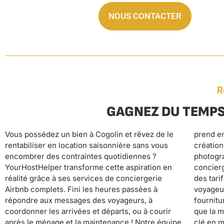
NOUS CONTACTER
R
GAGNEZ DU TEMPS
Vous possédez un bien à Cogolin et rêvez de le
prend en charge l’intégralité de la gestion : de la
quotidien que vous pouvez enfin consacrer à vos
rentabiliser en location saisonnière sans vous
création d’annonces optimisées avec
proches, vos loisirs ou vos projets personnels.
encombrer des contraintes quotidiennes ?
photographie professionnelle jusqu’au service de
Pendant que votre location fonctionne en pilote
YourHostHelper transforme cette aspiration en
conciergerie 24/7, en passant par l’optimisation
automatique avec des standards hôteliers
réalité grâce à ses services de conciergerie
des tarifs, le suivi des réservations, l’accueil des
garantissant d’excellents avis, vous profitez
Airbnb complets. Fini les heures passées à
voyageurs, le nettoyage professionnel, la
sereinement de revenus optimisés sans stress ni
répondre aux messages des voyageurs, à
fourniture du linge et des consommables, ainsi
contrainte, transformant votre investissement
coordonner les arrivées et départs, ou à courir
que la maintenance préventive. Cette approche
après le ménage et la maintenance ! Notre équipe
clé en main vous libère un temps précieux au