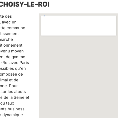
CHOISY-LE-ROI
nte des
, avec un
cette commune
stissement
 marché
sitionnement
 revenu moyen
ment de gamme
e-Roi avec Paris
essibles qu'en
e composée de
imal et de
enne. Pour
 sur les atouts
té de la Seine et
 du taux
ents business,
ion dynamique