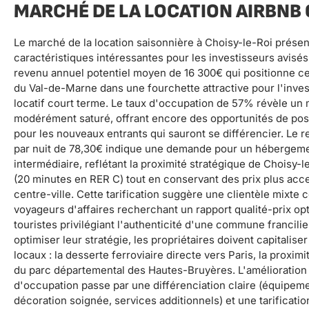
MARCHÉ DE LA LOCATION AIRBNB 
Le marché de la location saisonnière à Choisy-le-Roi prése
caractéristiques intéressantes pour les investisseurs avisés
revenu annuel potentiel moyen de 16 300€ qui positionne 
du Val-de-Marne dans une fourchette attractive pour l'inve
locatif court terme. Le taux d'occupation de 57% révèle un
modérément saturé, offrant encore des opportunités de po
pour les nouveaux entrants qui sauront se différencier. Le
par nuit de 78,30€ indique une demande pour un héberge
intermédiaire, reflétant la proximité stratégique de Choisy-l
(20 minutes en RER C) tout en conservant des prix plus acc
centre-ville. Cette tarification suggère une clientèle mixt
voyageurs d'affaires recherchant un rapport qualité-prix opt
touristes privilégiant l'authenticité d'une commune francili
optimiser leur stratégie, les propriétaires doivent capitaliser
locaux : la desserte ferroviaire directe vers Paris, la proximi
du parc départemental des Hautes-Bruyères. L'amélioration
d'occupation passe par une différenciation claire (équipem
décoration soignée, services additionnels) et une tarificat