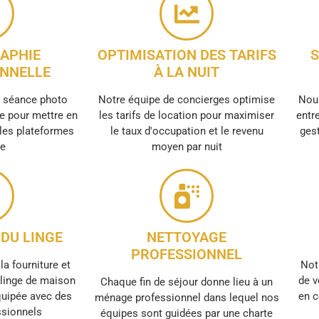
APHIE
OPTIMISATION DES TARIFS
S
NNELLE
À LA NUIT
e séance photo
Notre équipe de concierges optimise
Nous
e pour mettre en
les tarifs de location pour maximiser
entre
 les plateformes
le taux d'occupation et le revenu
gest
ne
moyen par nuit
DU LINGE
NETTOYAGE
PROFESSIONNEL
la fourniture et
Not
e linge de maison
de v
Chaque fin de séjour donne lieu à un
quipée avec des
en c
ménage professionnel dans lequel nos
ssionnels
équipes sont guidées par une charte