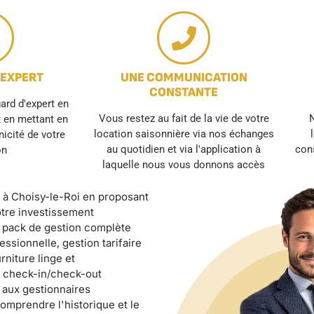
 EXPERT
UNE COMMUNICATION
CONSTANTE
rd d'expert en
Vous restez au fait de la vie de votre
N
t en mettant en
location saisonnière via nos échanges
unicité de votre
au quotidien et via l'application à
cons
on
laquelle nous vous donnons accès
e à Choisy-le-Roi en proposant
otre investissement
n pack de gestion complète
ssionnelle, gestion tarifaire
niture linge et
 check-in/check-out
 aux gestionnaires
omprendre l'historique et le