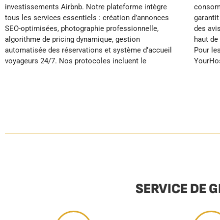
investissements Airbnb. Notre plateforme intègre
consommables. Cette approche systémique
expertise technique et notre infrastructure de
tous les services essentiels : création d’annonces
garantit des standards hôteliers élevés, générant
gestion professionnelle dédiée aux locations
SEO-optimisées, photographie professionnelle,
des avis excellents qui positionnent votre bien en
algorithme de pricing dynamique, gestion
haut de gamme sur les plateformes de réservation.
automatisée des réservations et système d’accueil
Pour les jeunes actifs investisseurs,
voyageurs 24/7. Nos protocoles incluent le
YourHostHelper transforme votre propriété en
SERVICE DE 