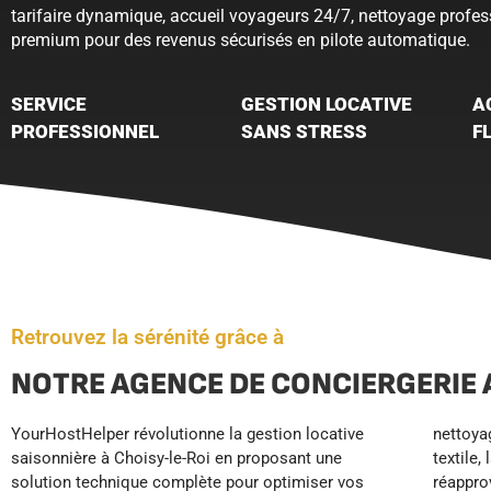
tarifaire dynamique, accueil voyageurs 24/7, nettoyage profess
premium pour des revenus sécurisés en pilote automatique.
SERVICE
GESTION LOCATIVE
A
PROFESSIONNEL
SANS STRESS
F
Retrouvez la sérénité grâce à
NOTRE AGENCE DE CONCIERGERIE 
YourHostHelper révolutionne la gestion locative
nettoyage professionnel standardisé, l’entretien
source de revenus passifs sécurisés, éliminant les
saisonnière à Choisy-le-Roi en proposant une
textile, la maintenance préventive programmée et le
contraintes opérationnelles chronophages tout en
solution technique complète pour optimiser vos
réapprovisionnement automatique des
maximisant la rentabilité locative grâce à notre