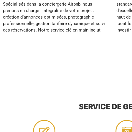
Spécialisés dans la conciergerie Airbnb, nous
standards hôteliers, vos locations obtiennent
garantissant plus de temps libre, moins de stress et
prenons en charge l’intégralité de votre projet :
d’excellents avis et se positionnent sur le segment
création d’annonces optimisées, photographie
haut de gamme, maximisant ainsi vos revenus
professionnelle, gestion tarifaire dynamique et suivi
locatifs. En tant que jeune actif, vous pouvez enfin
des réservations. Notre service clé en main inclut
investir sereinement dans la location saisonnière
SERVICE DE G