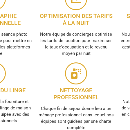
APHIE
OPTIMISATION DES TARIFS
S
NNELLE
À LA NUIT
e séance photo
Notre équipe de concierges optimise
Nous
e pour mettre en
les tarifs de location pour maximiser
entre
 les plateformes
le taux d'occupation et le revenu
gest
ne
moyen par nuit
DU LINGE
NETTOYAGE
PROFESSIONNEL
la fourniture et
Not
e linge de maison
de v
Chaque fin de séjour donne lieu à un
quipée avec des
en c
ménage professionnel dans lequel nos
ssionnels
équipes sont guidées par une charte
complète