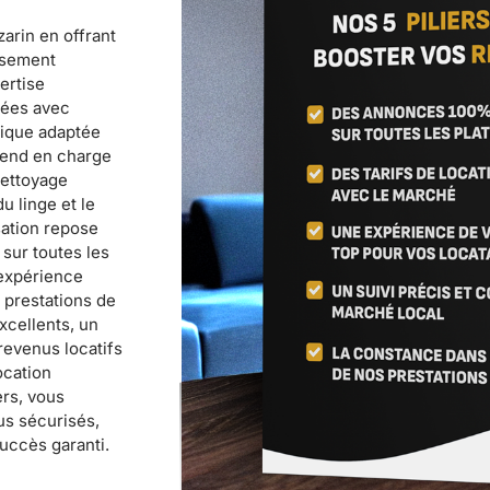
arin en offrant
ssement
ertise
sées avec
mique adaptée
prend en charge
nettoyage
u linge et le
sation repose
sur toutes les
 expérience
 prestations de
xcellents, un
evenus locatifs
ocation
ers, vous
us sécurisés,
succès garanti.