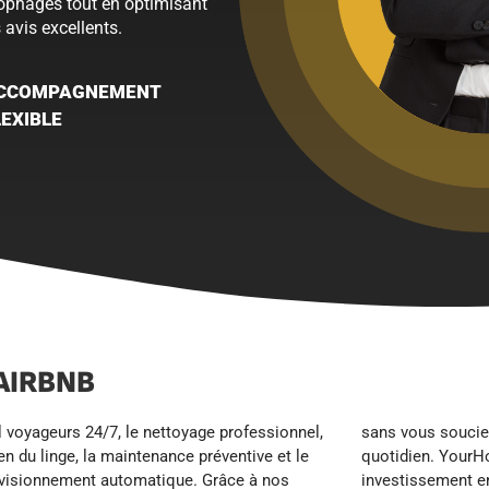
nophages tout en optimisant
 avis excellents.
CCOMPAGNEMENT
LEXIBLE
AIRBNB