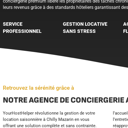
conciergerie premium libère les propriétaires des tâches chro
leurs revenus grâce à des standards hôteliers garantissant des
SERVICE
GESTION LOCATIVE
A
PROFESSIONNEL
SANS STRESS
F
Retrouvez la sérénité grâce à
NOTRE AGENCE DE CONCIERGERIE 
YourHostHelper révolutionne la gestion de votre
l’accueil voyageurs 24/7, le nettoyage professionnel,
sans vous soucier des tâches chronophages du
location saisonnière à Chilly Mazarin en vous
l’entretien du linge, la maintenance préventive et le
quotidien. YourHostHelper transforme votre
offrant une solution complète et sans contrainte.
réapprovisionnement automatique. Grâce à nos
investissement en pilote automatique, vous