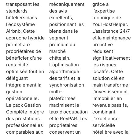
transposant les
mécaniquement
grâce à
standards
des avis
l’expertise
hôteliers dans
excellents,
technique de
l’écosystème
positionnant les
YourHostHelper.
Airbnb. Cette
biens dans le
L’assistance 24/7
approche hybride
segment
et la maintenance
permet aux
premium du
proactive
propriétaires de
marché
réduisent
bénéficier d’une
châtelain.
significativement
rentabilité
L’optimisation
les risques
optimisée tout en
algorithmique
locatifs. Cette
déléguant
des tarifs et la
solution clé en
intégralement la
synchronisation
main transforme
gestion
multi-
l’investissement
opérationnelle.
plateformes
immobilier en
Le pack Gestion
maximisent le
revenus passifs,
Complète intègre
taux d’occupation
combinant
des prestations
et le RevPAR. Les
l’excellence
professionnelles
propriétaires
servicielle
comparables aux
conservent un
hôtelière avec la