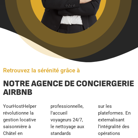
Retrouvez la sérénité grâce à
NOTRE AGENCE DE CONCIERGERIE
AIRBNB
YourHostHelper
professionnelle,
sur les
révolutionne la
l’accueil
plateformes. En
gestion locative
voyageurs 24/7,
externalisant
saisonnière à
le nettoyage aux
l’intégralité des
Châtel en
standards
opérations