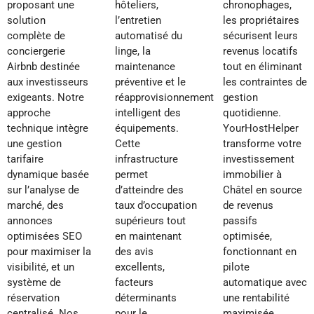
proposant une
hôteliers,
chronophages,
solution
l’entretien
les propriétaires
complète de
automatisé du
sécurisent leurs
conciergerie
linge, la
revenus locatifs
Airbnb destinée
maintenance
tout en éliminant
aux investisseurs
préventive et le
les contraintes de
exigeants. Notre
réapprovisionnement
gestion
approche
intelligent des
quotidienne.
technique intègre
équipements.
YourHostHelper
une gestion
Cette
transforme votre
tarifaire
infrastructure
investissement
dynamique basée
permet
immobilier à
sur l’analyse de
d’atteindre des
Châtel en source
marché, des
taux d’occupation
de revenus
annonces
supérieurs tout
passifs
optimisées SEO
en maintenant
optimisée,
pour maximiser la
des avis
fonctionnant en
visibilité, et un
excellents,
pilote
système de
facteurs
automatique avec
réservation
déterminants
une rentabilité
centralisé. Nos
pour le
maximisée.