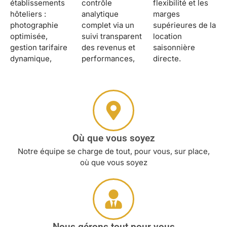
établissements
contrôle
flexibilité et les
hôteliers :
analytique
marges
photographie
complet via un
supérieures de la
optimisée,
suivi transparent
location
gestion tarifaire
des revenus et
saisonnière
dynamique,
performances,
directe.
Où que vous soyez
Notre équipe se charge de tout, pour vous, sur place,
où que vous soyez
Nous gérons tout pour vous