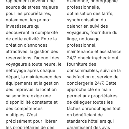
rapidement devenir une
d’annonce, photographie
source de stress majeure
professionnelle,
pour les propriétaires,
optimisation des tarifs,
notamment les primo-
synchronisation du
investisseurs qui
calendrier, suivi des
découvrent la complexité
voyageurs, fourniture du
de cette activité. Entre la
linge, nettoyage
création d’annonces
professionnel,
attractives, la gestion des
maintenance et assistance
réservations, l’accueil des
24/7, check-in/check-out,
voyageurs à toute heure, le
fourniture des
nettoyage après chaque
consommables, suivi de la
départ, la maintenance des
satisfaction et service de
équipements et la gestion
conciergerie 24/7. Cette
des imprévus, la location
approche clé en main
saisonnière exige une
permet aux propriétaires
disponibilité constante et
de déléguer toutes les
des compétences
tâches chronophages tout
multiples. C’est
en bénéficiant de
précisément pour libérer
standards hôteliers qui
les propriétaires de ces
garantissent des avis