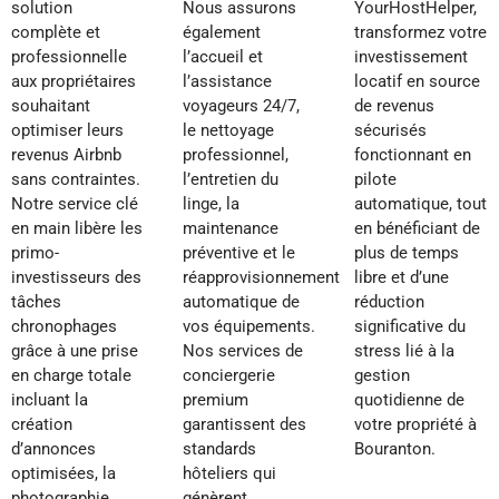
solution
Nous assurons
YourHostHelper,
complète et
également
transformez votre
professionnelle
l’accueil et
investissement
aux propriétaires
l’assistance
locatif en source
souhaitant
voyageurs 24/7,
de revenus
optimiser leurs
le nettoyage
sécurisés
revenus Airbnb
professionnel,
fonctionnant en
sans contraintes.
l’entretien du
pilote
Notre service clé
linge, la
automatique, tout
en main libère les
maintenance
en bénéficiant de
primo-
préventive et le
plus de temps
investisseurs des
réapprovisionnement
libre et d’une
tâches
automatique de
réduction
chronophages
vos équipements.
significative du
grâce à une prise
Nos services de
stress lié à la
en charge totale
conciergerie
gestion
incluant la
premium
quotidienne de
création
garantissent des
votre propriété à
d’annonces
standards
Bouranton.
optimisées, la
hôteliers qui
photographie
génèrent