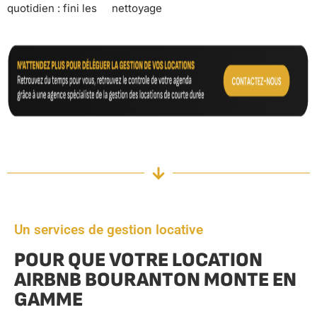
quotidien : fini les
nettoyage
Un services de gestion locative
POUR QUE VOTRE LOCATION
AIRBNB BOURANTON MONTE EN
GAMME