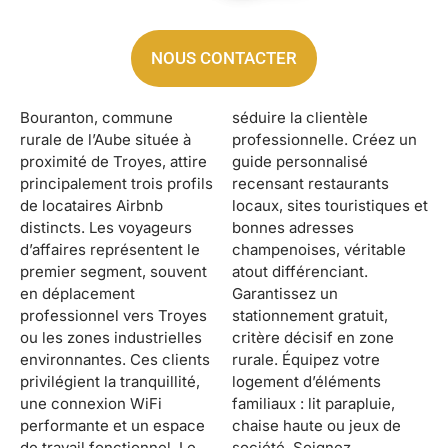
NOUS CONTACTER
Bouranton, commune
séduire la clientèle
rurale de l’Aube située à
professionnelle. Créez un
proximité de Troyes, attire
guide personnalisé
principalement trois profils
recensant restaurants
de locataires Airbnb
locaux, sites touristiques et
distincts. Les voyageurs
bonnes adresses
d’affaires représentent le
champenoises, véritable
premier segment, souvent
atout différenciant.
en déplacement
Garantissez un
professionnel vers Troyes
stationnement gratuit,
ou les zones industrielles
critère décisif en zone
environnantes. Ces clients
rurale. Équipez votre
privilégient la tranquillité,
logement d’éléments
une connexion WiFi
familiaux : lit parapluie,
performante et un espace
chaise haute ou jeux de
de travail fonctionnel. Le
société. Soignez