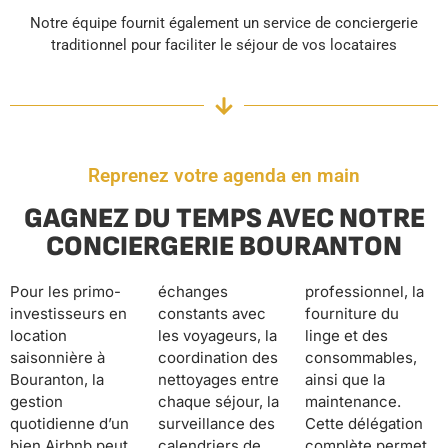
Notre équipe fournit également un service de conciergerie
traditionnel pour faciliter le séjour de vos locataires
Reprenez votre agenda en main
GAGNEZ DU TEMPS AVEC NOTRE
CONCIERGERIE BOURANTON
Pour les primo-
échanges
professionnel, la
investisseurs en
constants avec
fourniture du
location
les voyageurs, la
linge et des
saisonnière à
coordination des
consommables,
Bouranton, la
nettoyages entre
ainsi que la
gestion
chaque séjour, la
maintenance.
quotidienne d’un
surveillance des
Cette délégation
bien Airbnb peut
calendriers de
complète permet