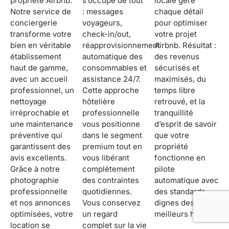
propriété Airbnb.
s’occupe de tout
locale gère
Notre service de
: messages
chaque détail
conciergerie
voyageurs,
pour optimiser
transforme votre
check-in/out,
votre projet
bien en véritable
réapprovisionnement
Airbnb. Résultat :
établissement
automatique des
des revenus
haut de gamme,
consommables et
sécurisés et
avec un accueil
assistance 24/7.
maximisés, du
professionnel, un
Cette approche
temps libre
nettoyage
hôtelière
retrouvé, et la
irréprochable et
professionnelle
tranquillité
une maintenance
vous positionne
d’esprit de savoir
préventive qui
dans le segment
que votre
garantissent des
premium tout en
propriété
avis excellents.
vous libérant
fonctionne en
Grâce à notre
complètement
pilote
photographie
des contraintes
automatique avec
professionnelle
quotidiennes.
des standards
et nos annonces
Vous conservez
dignes des
optimisées, votre
un regard
meilleurs hôtels.
location se
complet sur la vie