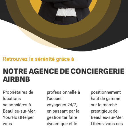
Retrouvez la sérénité grâce à
NOTRE AGENCE DE CONCIERGERIE
AIRBNB
Propriétaires de
professionnelle à
positionnement
locations
l’accueil
haut de gamme
saisonnières à
voyageurs 24/7,
sur le marché
Beaulieu-sur-Mer,
en passant par la
prestigieux de
YourHostHelper
gestion tarifaire
Beaulieu-sur-Mer.
vous
dynamique et le
Libérez-vous des