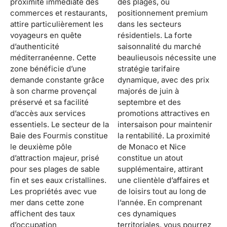
proximité immédiate des
des plages, ou
commerces et restaurants,
positionnement premium
attire particulièrement les
dans les secteurs
voyageurs en quête
résidentiels. La forte
d’authenticité
saisonnalité du marché
méditerranéenne. Cette
beaulieusois nécessite une
zone bénéficie d’une
stratégie tarifaire
demande constante grâce
dynamique, avec des prix
à son charme provençal
majorés de juin à
préservé et sa facilité
septembre et des
d’accès aux services
promotions attractives en
essentiels. Le secteur de la
intersaison pour maintenir
Baie des Fourmis constitue
la rentabilité. La proximité
le deuxième pôle
de Monaco et Nice
d’attraction majeur, prisé
constitue un atout
pour ses plages de sable
supplémentaire, attirant
fin et ses eaux cristallines.
une clientèle d’affaires et
Les propriétés avec vue
de loisirs tout au long de
mer dans cette zone
l’année. En comprenant
affichent des taux
ces dynamiques
d’occupation
territoriales, vous pourrez