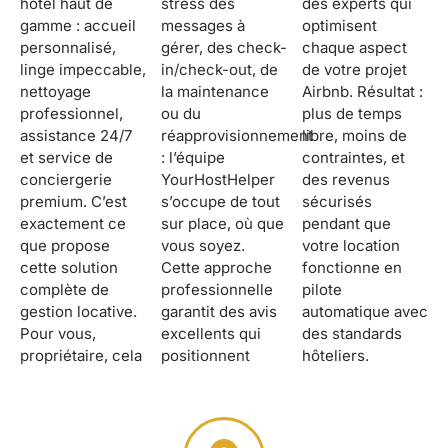
hôtel haut de
stress des
des experts qui
gamme : accueil
messages à
optimisent
personnalisé,
gérer, des check-
chaque aspect
linge impeccable,
in/check-out, de
de votre projet
nettoyage
la maintenance
Airbnb. Résultat :
professionnel,
ou du
plus de temps
assistance 24/7
réapprovisionnement
libre, moins de
et service de
: l’équipe
contraintes, et
conciergerie
YourHostHelper
des revenus
premium. C’est
s’occupe de tout
sécurisés
exactement ce
sur place, où que
pendant que
que propose
vous soyez.
votre location
cette solution
Cette approche
fonctionne en
complète de
professionnelle
pilote
gestion locative.
garantit des avis
automatique avec
Pour vous,
excellents qui
des standards
propriétaire, cela
positionnent
hôteliers.