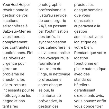
YourHostHelper
photographie
précieuses
révolutionne la
professionnelle
chaque semaine
gestion de vos
jusqu’au service
que vous
locations
de conciergerie
consacriez
saisonnières à
24/7, en passant
auparavant à la
Batz-sur-Mer en
par l’optimisation
gestion
vous libérant
des tarifs, la
administrative et
complètement
synchronisation
logistique de
des contraintes
des calendriers, le
votre bien.
quotidiennes. Fini
suivi personnalisé
Pendant que votre
les réveils en
des voyageurs, la
location
urgence pour
fourniture et
fonctionne en
gérer un
l’entretien du
pilote automatique
problème de
linge, le nettoyage
avec des
check-in, les
professionnel
standards
allers-retours
après chaque
hôteliers
incessants pour le
séjour, la
garantissant
nettoyage ou les
maintenance
d’excellents avis,
négociations
préventive, la
vous pouvez enfin
tarifaires
gestion des
vous concentrer