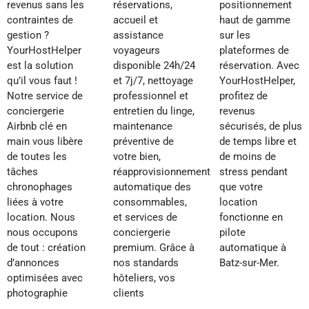
revenus sans les
réservations,
positionnement
contraintes de
accueil et
haut de gamme
gestion ?
assistance
sur les
YourHostHelper
voyageurs
plateformes de
est la solution
disponible 24h/24
réservation. Avec
qu’il vous faut !
et 7j/7, nettoyage
YourHostHelper,
Notre service de
professionnel et
profitez de
conciergerie
entretien du linge,
revenus
Airbnb clé en
maintenance
sécurisés, de plus
main vous libère
préventive de
de temps libre et
de toutes les
votre bien,
de moins de
tâches
réapprovisionnement
stress pendant
chronophages
automatique des
que votre
liées à votre
consommables,
location
location. Nous
et services de
fonctionne en
nous occupons
conciergerie
pilote
de tout : création
premium. Grâce à
automatique à
d’annonces
nos standards
Batz-sur-Mer.
optimisées avec
hôteliers, vos
photographie
clients