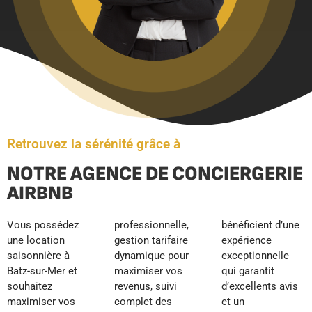
Retrouvez la sérénité grâce à
NOTRE AGENCE DE CONCIERGERIE
AIRBNB
Vous possédez
professionnelle,
bénéficient d’une
une location
gestion tarifaire
expérience
saisonnière à
dynamique pour
exceptionnelle
Batz-sur-Mer et
maximiser vos
qui garantit
souhaitez
revenus, suivi
d’excellents avis
maximiser vos
complet des
et un