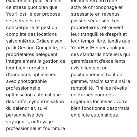
exactement pour éliminer
location Airbnb d’une
ce stress quotidien que
activité chronophage et
YourHostHelper propose
stressante en revenus
ses services de
passifs sécurisés. Les
conciergerie et gestion
propriétaires retrouvent
complète des locations
leur tranquillité d’esprit et
saisonnières. Grâce à son
leur temps libre, tandis que
pack Gestion Complète, les
YourHostHelper applique
propriétaires délèguent
des standards hôteliers qui
intégralement la gestion de
garantissent d’excellents
leur bien : création
avis clients et un
d’annonces optimisées
positionnement haut de
avec photographie
gamme, maximisant ainsi la
professionnelle,
rentabilité. Fini les réveils
optimisation automatique
nocturnes pour des
des tarifs, synchronisation
urgences locatives : votre
du calendrier, suivi
bien fonctionne désormais
personnalisé des
en pilote automatique.
voyageurs, nettoyage
professionnel et fourniture