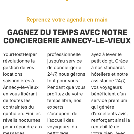
Reprenez votre agenda en main
GAGNEZ DU TEMPS AVEC NOTRE
CONCIERGERIE ANNECY-LE-VIEUX
YourHostHelper
professionnelle
ayez à lever le
révolutionne la
jusqu’au service
petit doigt. Grâce
gestion de vos
de conciergerie
à nos standards
locations
24/7, nous gérons
hôteliers et notre
saisonnières à
tout pour vous.
assistance 24/7,
Annecy-le-Vieux
Pendant que vous
vos voyageurs
en vous libérant
profitez de votre
bénéficient d’un
de toutes les
temps libre, nos
service premium
contraintes du
experts
qui génère
quotidien. Fini les
s’occupent de
d’excellents avis,
réveils nocturnes
l’accueil des
renforçant ainsi la
pour répondre aux
voyageurs, du
rentabilité de
messages
nettoyage
votre bien. Avec