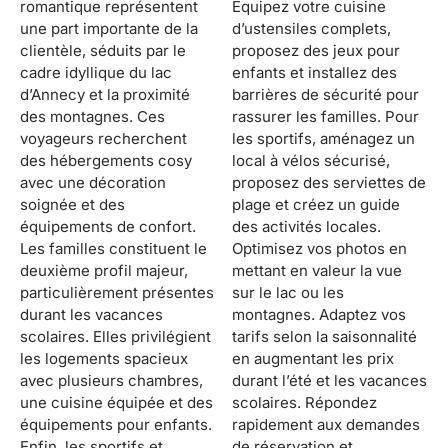
romantique représentent
Équipez votre cuisine
une part importante de la
d’ustensiles complets,
clientèle, séduits par le
proposez des jeux pour
cadre idyllique du lac
enfants et installez des
d’Annecy et la proximité
barrières de sécurité pour
des montagnes. Ces
rassurer les familles. Pour
voyageurs recherchent
les sportifs, aménagez un
des hébergements cosy
local à vélos sécurisé,
avec une décoration
proposez des serviettes de
soignée et des
plage et créez un guide
équipements de confort.
des activités locales.
Les familles constituent le
Optimisez vos photos en
deuxième profil majeur,
mettant en valeur la vue
particulièrement présentes
sur le lac ou les
durant les vacances
montagnes. Adaptez vos
scolaires. Elles privilégient
tarifs selon la saisonnalité
les logements spacieux
en augmentant les prix
avec plusieurs chambres,
durant l’été et les vacances
une cuisine équipée et des
scolaires. Répondez
équipements pour enfants.
rapidement aux demandes
Enfin, les sportifs et
de réservation et