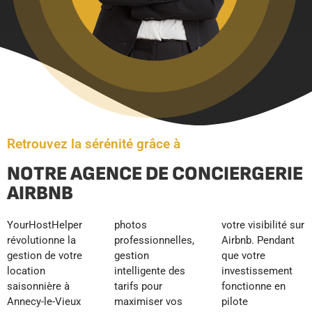
Retrouvez la sérénité grâce à
NOTRE AGENCE DE CONCIERGERIE
AIRBNB
YourHostHelper
photos
votre visibilité sur
révolutionne la
professionnelles,
Airbnb. Pendant
gestion de votre
gestion
que votre
location
intelligente des
investissement
saisonnière à
tarifs pour
fonctionne en
Annecy-le-Vieux
maximiser vos
pilote