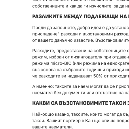
собствениците и как да ги изчислите, за да 
РАЗЛИКИТЕ МЕЖДУ ПОДЛЕЖАЩИ НА 
Преди да започнете, добра идея е да устано
приспадане“ разходи и възстановими разхо
от вашето данъчно известие. Възстановимит
Разходите, предоставени на собствениците о
режим, избран от лизингодателя при отдава
режима micro-BIC (или режима на еднократн
въз основа на събраните годишни приходи и
че разходите ви надвишават 50% от приходит
А именно: таксите за наем могат да се присп
наемател без документи или отсъствие на на
КАКВИ СА ВЪЗСТАНОВИМИТЕ ТАКСИ 
Най-общо казано, таксите, които могат да бъ
такси. Вашият портиер в Кан ще опише подро
вашите наематели.