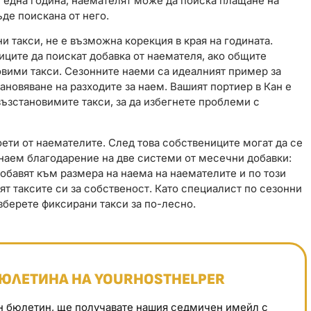
т една година, наемателят може да поиска плащане на
ъде поискана от него.
 такси, не е възможна корекция в края на годината.
ците да поискат добавка от наемателя, ако общите
овими такси. Сезонните наеми са идеалният пример за
ановяване на разходите за наем. Вашият портиер в Кан е
възстановимите такси, за да избегнете проблеми с
оети от наемателите. След това собствениците могат да се
 наем благодарение на две системи от месечни добавки:
добавят към размера на наема на наемателите и по този
ят таксите си за собственост. Като специалист по сезонни
изберете фиксирани такси за по-лесно.
БЮЛЕТИНА НА YOURHOSTHELPER
н бюлетин, ще получавате нашия седмичен имейл с