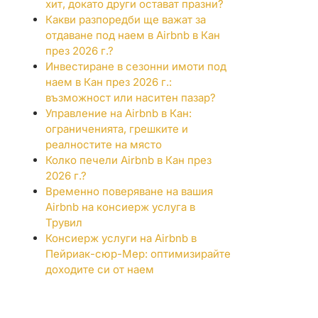
хит, докато други остават празни?
Какви разпоредби ще важат за
отдаване под наем в Airbnb в Кан
през 2026 г.?
Инвестиране в сезонни имоти под
наем в Кан през 2026 г.:
възможност или наситен пазар?
Управление на Airbnb в Кан:
ограниченията, грешките и
реалностите на място
Колко печели Airbnb в Кан през
2026 г.?
Временно поверяване на вашия
Airbnb на консиерж услуга в
Трувил
Консиерж услуги на Airbnb в
Пейриак-сюр-Мер: оптимизирайте
доходите си от наем