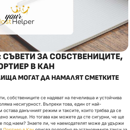
 СЪВЕТИ ЗА СОБСТВЕНИЦИТЕ,
ОРТИЕР В КАН
ЛИЩА МОГАТ ДА НАМАЛЯТ СМЕТКИТЕ
ти, собствениците се надяват на печеливша и устойчива
голяма несигурност. Въпреки това, един от най-
 остава данъчният режим и таксите, които трябва да се
ено жилище. Но тогава как можете да сте сигурни, че ще
не под наем? Знаете ли, че наемодателят може да удържи
ят
Портиер в Кан
описва подробно възстановимите такси за