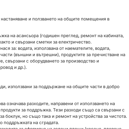
 настаняване и ползването на общите помещения в
ъжка на асансьора (годишен преглед, ремонт на кабината,
както и свързани сметки за електричество.
нася за: водата, използвана от наемателите, водата,
части (външни и вътрешни), продуктите за пречистване на
те, свързани с оборудването за производство и
ровод и др.).
ди, използвани за поддържане на общите части в добро
а означава разходите, направени от използването на
 продукти за поддръжка. Тези разходи също са свързани с
а боклук, но също така и ремонт на устройства за чистота.
по поддръжката на сградата.
азходите за оформяне на зелени площи (косене, плевене,