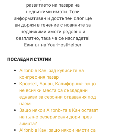
развитието на пазара на
недвижими имоти. Този
информативен и достъпен блог ще
ви държи в течение с новините за
недвижими имоти редовно и
безплатно, така че се насладете!
Екипът на YourHostHelper
ПОСЛЕДНИ СТАТИИ
Airbnb в Кан: зад кулисите на
конгресния пазар
Кроазет, Банан, Калифорния: защо
не всички места са създадени
еднакви за сезонни отдавания под
наем
Защо някои Airbnb-та в Кан остават
напълно резервирани дори през
зимата?
Airbnb в Кан: защо някои имоти са