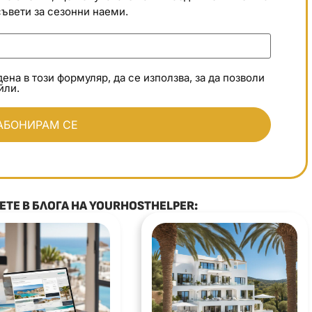
съвети за сезонни наеми.
а в този формуляр, да се използва, за да позволи
йли.
ТЕ В БЛОГА НА YOURHOSTHELPER: