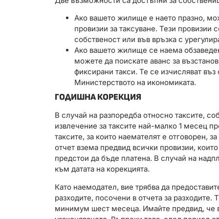
Две възможности са достъпни за собствени
Ако вашето жилище е наето празно, мо
провизии за таксуване. Тези провизии 
собственост или във връзка с урегулир
Ако вашето жилище се наема обзаведено
можете да поискате аванс за възстанов
фиксирани такси. Те се изчисляват въз 
Министерството на икономиката.
ГОДИШНА КОРЕКЦИЯ
В случай на разпоредба относно таксите, со
извлечение за таксите най-малко 1 месец пр
таксите, за които наемателят е отговорен, з
отчет взема предвид всички провизии, които 
предстои да бъде платена. В случай на над
към датата на корекцията.
Като наемодател, вие трябва да предоставит
разходите, посочени в отчета за разходите.
минимум шест месеца. Имайте предвид, че в