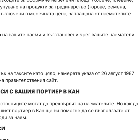
акупуване на продукти за градинарство (торове, семена,
са включени в месечната цена, заплащана от наемателите .
а на вашите наеми и възстановени чрез вашите наематели.
к на таксите като цяло, намерете указа от 26 август 1987
на правителствения сайт.
СИ С ВАШИЯ ПОРТИЕР В КАН
ствениците могат да прехвърлят на наемателите. Но как да
ашият портиер в Кан ще ви помогне да се възползвате от
оди за наем.
СИ