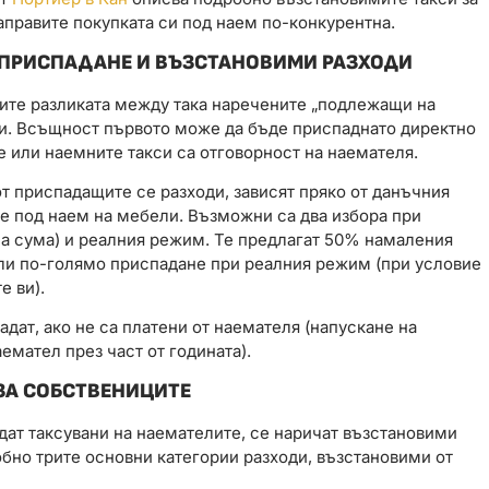
направите покупката си под наем по-конкурентна.
ПРИСПАДАНЕ И ВЪЗСТАНОВИМИ РАЗХОДИ
вите разликата между така наречените „подлежащи на
ди. Всъщност първото може да бъде приспаднато директно
е или наемните такси са отговорност на наемателя.
т приспадащите се разходи, зависят пряко от данъчния
не под наем на мебели. Възможни са два избора при
а сума) и реалния режим. Те предлагат 50% намаления
ли по-голямо приспадане при реалния режим (при условие
е ви).
адат, ако не са платени от наемателя (напускане на
емател през част от годината).
ЗА СОБСТВЕНИЦИТЕ
дат таксувани на наемателите, се наричат ​​възстановими
бно трите основни категории разходи, възстановими от