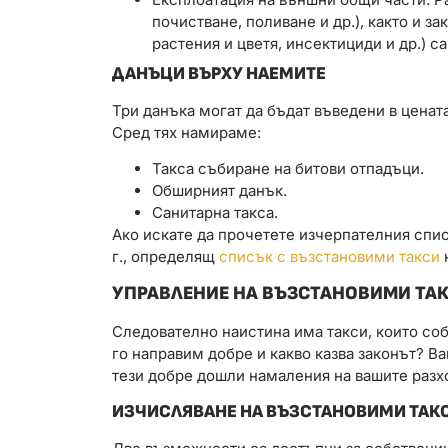
почистване, поливане и др.), както и з
растения и цветя, инсектициди и др.) 
ДАНЪЦИ ВЪРХУ НАЕМИТЕ
Три данъка могат да бъдат въведени в ценат
Сред тях намираме:
Такса събиране на битови отпадъци.
Обширният данък.
Санитарна такса.
Ако искате да прочетете изчерпателния списъ
г., определящ
списък с възстановими такси
УПРАВЛЕНИЕ НА ВЪЗСТАНОВИМИ ТАК
Следователно наистина има такси, които соб
го направим добре и какво казва законът? В
тези добре дошли намаления на вашите разх
ИЗЧИСЛЯВАНЕ НА ВЪЗСТАНОВИМИ ТАК