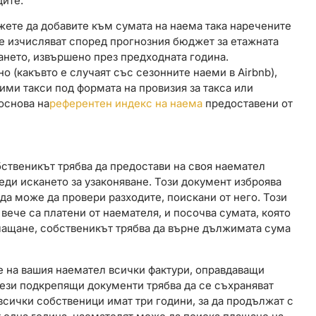
ците.
жете да добавите към сумата на наема така наречените
се изчисляват според прогнозния бюджет за етажната
ането, извършено през предходната година.
 (какъвто е случаят със сезонните наеми в Airbnb),
ими такси под формата на провизия за такса или
основа на
референтен индекс на наема
предоставени от
бственикът трябва да предостави на своя наемател
еди искането за узаконяване. Този документ изброява
а да може да провери разходите, поискани от него. Този
вече са платени от наемателя, и посочва сумата, която
плащане, собственикът трябва да върне дължимата сума
е на вашия наемател всички фактури, оправдаващи
 Тези подкрепящи документи трябва да се съхраняват
сички собственици имат три години, за да продължат с