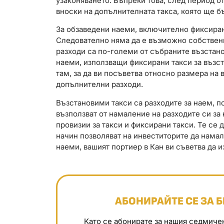
узаконяването. Въпреки това, след период о
вноски на допълнителната такса, която ще б
За обзаведени наеми, включително фиксирани
Следователно няма да е възможно собствени
разходи са по-големи от събраните възстан
наеми, използващи фиксирани такси за възст
там, за да ви посъветва относно размера на 
допълнителни разходи.
Възстановими такси са разходите за наем, п
възползват от намаление на разходите си за
провизии за такси и фиксирани такси. Те се 
начин позволяват на инвеститорите да намал
наеми, вашият портиер в Кан ви съветва да 
АБОНИРАЙТЕ СЕ ЗА 
Като се абонирате за нашия седмиче