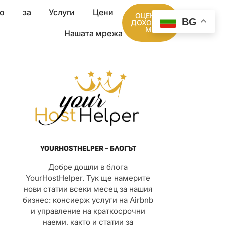
о
за
Услуги
Цени
ОЦЕНЕТЕ
BG
ДОХОДИТЕ
МИ
Нашата мрежа
YOURHOSTHELPER - БЛОГЪТ
Добре дошли в блога
YourHostHelper. Тук ще намерите
нови статии всеки месец за нашия
бизнес: консиерж услуги на Airbnb
и управление на краткосрочни
наеми, както и статии за