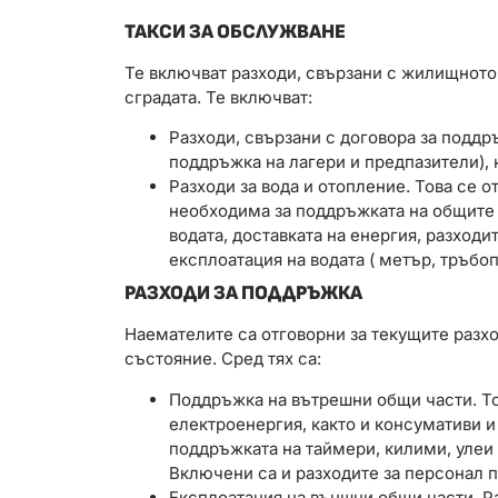
ТАКСИ ЗА ОБСЛУЖВАНЕ
Те включват разходи, свързани с жилищното
сградата. Те включват:
Разходи, свързани с договора за поддр
поддръжка на лагери и предпазители), 
Разходи за вода и отопление. Това се от
необходима за поддръжката на общите 
водата, доставката на енергия, разходи
експлоатация на водата ( метър, тръбоп
РАЗХОДИ ЗА ПОДДРЪЖКА
Наемателите са отговорни за текущите разхо
състояние. Сред тях са:
Поддръжка на вътрешни общи части. Тов
електроенергия, както и консумативи и
поддръжката на таймери, килими, улеи з
Включени са и разходите за персонал 
Експлоатация на външни общи части. Р