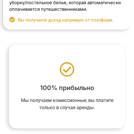
уборку/постельное белье, которая автоматически
оплачивается путешественниками.
Вы получаете доход напрямую от платформ.
недвижимости в аренду.
платежей до момента сдачи
гарантирует вам отсутствие каких-либо
основе дохода от аренды, что
рассчитывается исключительно на
100% прибыльно
окончании договора. Наша компенсация
сборов ни в начале, ни во время, ни по
Мы получаем комиссионные; вы платите
предусматривают фиксированных
только в случае аренды.
консьерж-услуги YourHostHelper не
Услуги по управлению недвижимостью и