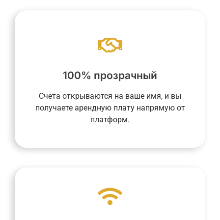
платежей через специальное приложение.
прошлых, текущих и будущих арендных
того, вы получаете полный обзор
100% прозрачный
и выплачивать нам комиссию. Кроме
вам напрямую получать доход от аренды
Счета открываются на ваше имя, и вы
Счёт, открытый на ваше имя, позволяет
получаете арендную плату напрямую от
Прозрачность — наш главный принцип.
платформ.
упростить вам жизнь.
аспекты повседневной жизни, чтобы
интегрирует цифровые процессы во все