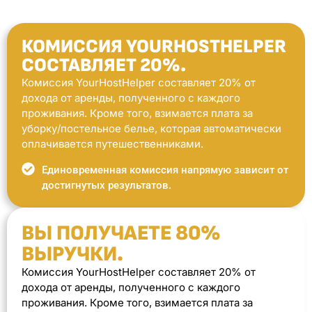
КОМИССИЯ YOURHOSTHELPER
СОСТАВЛЯЕТ 20%.
Комиссия YourHostHelper составляет 20% от
дохода от аренды, полученного с каждого
проживания. Кроме того, взимается плата за
уборку/постельное белье, которая автоматически
оплачивается путешественниками.
Единовременная комиссия напрямую зависит от
достигнутых результатов.
ВЫ ПОЛУЧАЕТЕ 80%
ВЫРУЧКИ.
Комиссия YourHostHelper составляет 20% от
дохода от аренды, полученного с каждого
проживания. Кроме того, взимается плата за