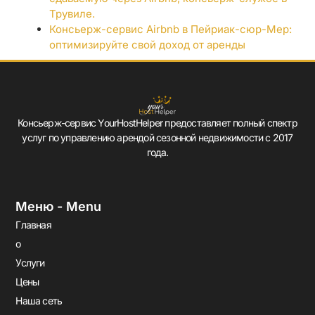
Трувиле.
Консьерж-сервис Airbnb в Пейриак-сюр-Мер:
оптимизируйте свой доход от аренды
Консьерж-сервис YourHostHelper предоставляет полный спектр
услуг по управлению арендой сезонной недвижимости с 2017
года.
Меню - Menu
Главная
о
Услуги
Цены
Наша сеть