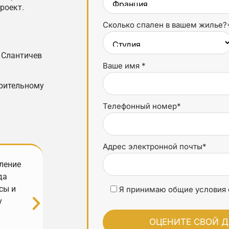
роект.
Сколько спален в вашем жилье?
 Слантичев
Ваше имя *
ерительному
Телефонный номер*
Адрес электронной почты*
ление
Отличный опыт работы с YourHostHelper
да
доступны и очень оперативно реагируют,
сы и
заботой и профессионализмом. Моя не
Я принимаю общие условия 
у
надёжных руках. Спасибо всей ко
.