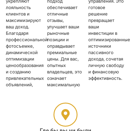
укрепляют
подход
управления. Это
лояльность
обеспечивает
готовое
клиентов и
отличные
решение
максимизируют
отзывы,
превращает
ваш доход.
улучшает ваши
ваши
Благодаря
рыночные
инвестиции в
профессиональной
позиции и
оптимизированные
фотосъемке,
оправдывает
источники
динамической
премиальные
пассивного
оптимизации
цены. Для вас,
дохода, сочетая
ценообразования
опытных
личную свободу
и созданию
владельцев, это
и финансовую
привлекательных
означает
эффективность.
объявлений,
максимальную
Где бы вы ни были