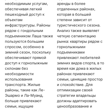
необходимым услугам,
аренды в более
обеспечивая легкий
отдаленных районах,
пешеходный доступ к
которая в большей
объектам
степени зависит от
инфраструктуры. Районы
туристического сезона.
рядом с гондольным
Анализ также выявляет
подъемником Лаша также
четкую сегментацию
пользуются большим
рынка: квартиры рядом с
спросом, особенно в
горнолыжными
зимний сезон, поскольку
подъемниками
обеспечивают прямой
привлекают любителей
доступ к горнолыжным
зимних видов спорта, в то
склонам без
время как дома в жилых
необходимости
районах привлекают
использования
семьи, ценящие простор
транспорта. Жилые
и спокойствие. Для
районы, такие как Ле-
оптимизации своей
Эшармо и Ла-Муанд,
стратегии владельцы
больше привлекают
должны адаптировать
семьи, ищущие
ценообразование и