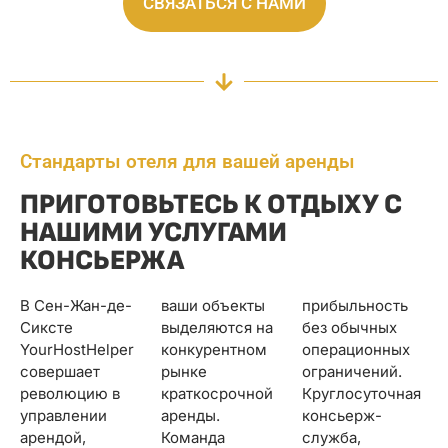
СВЯЗАТЬСЯ С НАМИ
Стандарты отеля для вашей аренды
ПРИГОТОВЬТЕСЬ К ОТДЫХУ С
НАШИМИ УСЛУГАМИ
КОНСЬЕРЖА
В Сен-Жан-де-
ваши объекты
прибыльность
Сиксте
выделяются на
без обычных
YourHostHelper
конкурентном
операционных
совершает
рынке
ограничений.
революцию в
краткосрочной
Круглосуточная
управлении
аренды.
консьерж-
арендой,
Команда
служба,