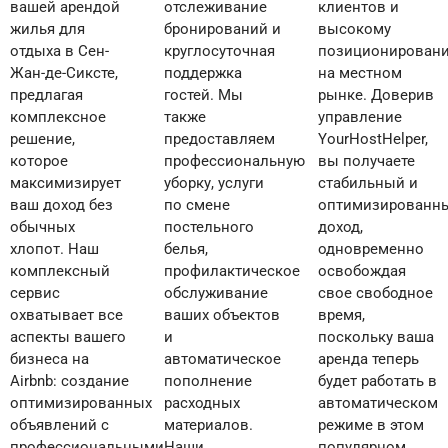
вашей арендой
отслеживание
клиентов и
жилья для
бронирований и
высокому
отдыха в Сен-
круглосуточная
позиционированию
Жан-де-Сиксте,
поддержка
на местном
предлагая
гостей. Мы
рынке. Доверив
комплексное
также
управление
решение,
предоставляем
YourHostHelper,
которое
профессиональную
вы получаете
максимизирует
уборку, услуги
стабильный и
ваш доход без
по смене
оптимизированный
обычных
постельного
доход,
хлопот. Наш
белья,
одновременно
комплексный
профилактическое
освобождая
сервис
обслуживание
свое свободное
охватывает все
ваших объектов
время,
аспекты вашего
и
поскольку ваша
бизнеса на
автоматическое
аренда теперь
Airbnb: создание
пополнение
будет работать в
оптимизированных
расходных
автоматическом
объявлений с
материалов.
режиме в этом
профессиональными
Наши
популярном