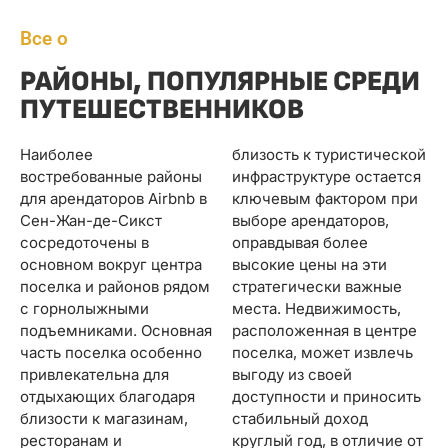
Все о
РАЙОНЫ, ПОПУЛЯРНЫЕ СРЕДИ
ПУТЕШЕСТВЕННИКОВ
Наиболее
близость к туристической
востребованные районы
инфраструктуре остается
для арендаторов Airbnb в
ключевым фактором при
Сен-Жан-де-Сикст
выборе арендаторов,
сосредоточены в
оправдывая более
основном вокруг центра
высокие цены на эти
поселка и районов рядом
стратегически важные
с горнолыжными
места. Недвижимость,
подъемниками. Основная
расположенная в центре
часть поселка особенно
поселка, может извлечь
привлекательна для
выгоду из своей
отдыхающих благодаря
доступности и приносить
близости к магазинам,
стабильный доход
ресторанам и
круглый год, в отличие от