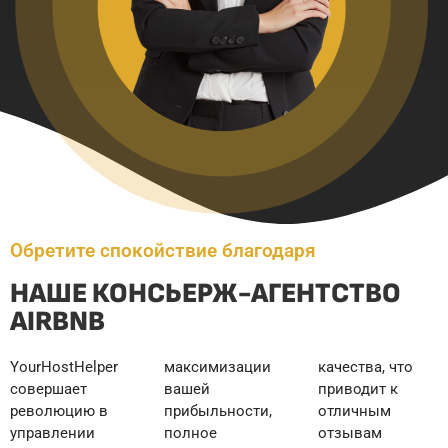
Обретите спокойствие благодаря
НАШЕ КОНСЬЕРЖ-АГЕНТСТВО
AIRBNB
YourHostHelper
максимизации
качества, что
совершает
вашей
приводит к
революцию в
прибыльности,
отличным
управлении
полное
отзывам