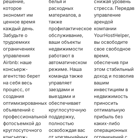
решение,
белья и
снижая уровень
которое
расходных
стресса. Передав
экономит им
материалов, а
управление
ценное время
также
арендой
каждый день.
профилактическое
компании
Забудьте о
обслуживание,
YourHostHelper,
трудоемких
ваши объекты
вы освободите
ограничениях
недвижимости
свое свободное
управления
работают в
время,
Airbnb: наше
автоматическом
обеспечив при
консьерж-
режиме. Наша
этом стабильный
агентство берет
команда также
доход и позволив
на себя весь
управляет
вашим
процесс, от
заездами и
инвестициям в
создания
выездами и
недвижимость
оптимизированных
обеспечивает
приносить
объявлений с
круглосуточную
оптимальную
профессиональной
поддержку,
прибыль без
фотосъемкой до
полностью
каких-либо
круглосуточного
освобождая вас
операционных
консьерж-
от чрезвычайных
ограничений с