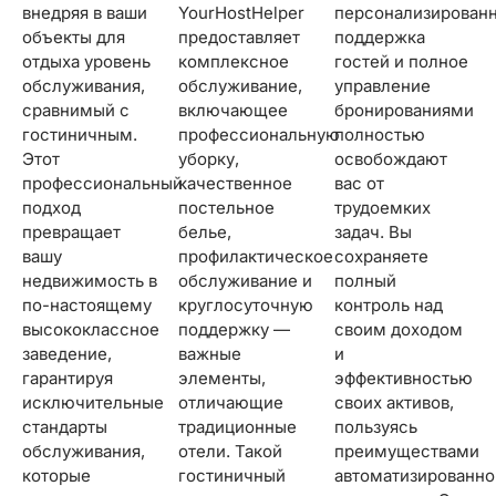
внедряя в ваши
YourHostHelper
персонализированная
объекты для
предоставляет
поддержка
отдыха уровень
комплексное
гостей и полное
обслуживания,
обслуживание,
управление
сравнимый с
включающее
бронированиями
гостиничным.
профессиональную
полностью
Этот
уборку,
освобождают
профессиональный
качественное
вас от
подход
постельное
трудоемких
превращает
белье,
задач. Вы
вашу
профилактическое
сохраняете
недвижимость в
обслуживание и
полный
по-настоящему
круглосуточную
контроль над
высококлассное
поддержку —
своим доходом
заведение,
важные
и
гарантируя
элементы,
эффективностью
исключительные
отличающие
своих активов,
стандарты
традиционные
пользуясь
обслуживания,
отели. Такой
преимуществами
которые
гостиничный
автоматизированного