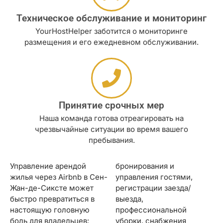
Техническое обслуживание и мониторинг
YourHostHelper заботится о мониторинге
размещения и его ежедневном обслуживании.
Принятие срочных мер
Наша команда готова отреагировать на
чрезвычайные ситуации во время вашего
пребывания.
Управление арендой
бронирования и
жилья через Airbnb в Сен-
управления гостями,
Жан-де-Сиксте может
регистрации заезда/
быстро превратиться в
выезда,
настоящую головную
профессиональной
боль для владельцев:
уборки, снабжения