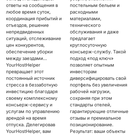
ответы на сообщения в
постельным бельем и
любое время суток,
расходными
координация прибытий и
материалами,
отъездов, решение
технического
непредвиденных
обслуживания и даже
ситуаций, отслеживание
предлагает
цен конкурентов,
круглосуточную
обеспечение уборки
консьерж-службу. Такой
между заездами…
подход «под ключ»
YourHostHelper
позволяет опытным
превращает этот
инвесторам
постоянный источник
диверсифицировать свой
стресса в беззаботную
портфель без увеличения
инвестицию благодаря
рабочей нагрузки,
своему комплексному
сохраняя при этом
консьерж-сервису и
стандарты отелей,
услугам по управлению
гарантирующие отличные
арендой на время
отзывы и премиальное
отпуска. Делегировав
позиционирование.
YourHostHelper, вам
Результат: ваши объекты