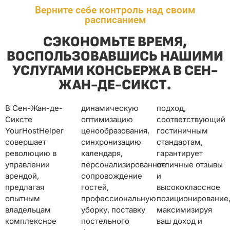
Верните себе контроль над своим
расписанием
СЭКОНОМЬТЕ ВРЕМЯ,
ВОСПОЛЬЗОВАВШИСЬ НАШИМИ
УСЛУГАМИ КОНСЬЕРЖА В СЕН-
ЖАН-ДЕ-СИКСТ.
В Сен-Жан-де-
динамическую
подход,
Сиксте
оптимизацию
соответствующий
YourHostHelper
ценообразования,
гостиничным
совершает
синхронизацию
стандартам,
революцию в
календаря,
гарантирует
управлении
персонализированное
отличные отзывы
арендой,
сопровождение
и
предлагая
гостей,
высококлассное
опытным
профессиональную
позиционирование,
владельцам
уборку, поставку
максимизируя
комплексное
постельного
ваш доход и