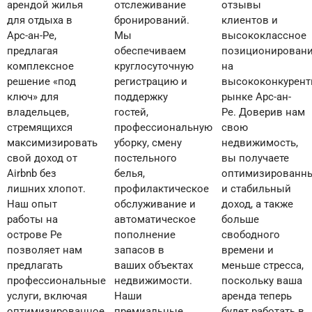
арендой жилья
отслеживание
отзывы
для отдыха в
бронирований.
клиентов и
Арс-ан-Ре,
Мы
высококлассное
предлагая
обеспечиваем
позиционирование
комплексное
круглосуточную
на
решение «под
регистрацию и
высококонкурентном
ключ» для
поддержку
рынке Арс-ан-
владельцев,
гостей,
Ре. Доверив нам
стремящихся
профессиональную
свою
максимизировать
уборку, смену
недвижимость,
свой доход от
постельного
вы получаете
Airbnb без
белья,
оптимизированный
лишних хлопот.
профилактическое
и стабильный
Наш опыт
обслуживание и
доход, а также
работы на
автоматическое
больше
острове Ре
пополнение
свободного
позволяет нам
запасов в
времени и
предлагать
ваших объектах
меньше стресса,
профессиональные
недвижимости.
поскольку ваша
услуги, включая
Наши
аренда теперь
оптимизированное
премиальные
будет работать в