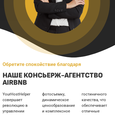
Обретите спокойствие благодаря
НАШЕ КОНСЬЕРЖ-АГЕНТСТВО
AIRBNB
YourHostHelper
фотосъемку,
гостиничного
совершает
динамическое
качества, что
революцию в
ценообразование
обеспечивает
управлении
и комплексное
отличные