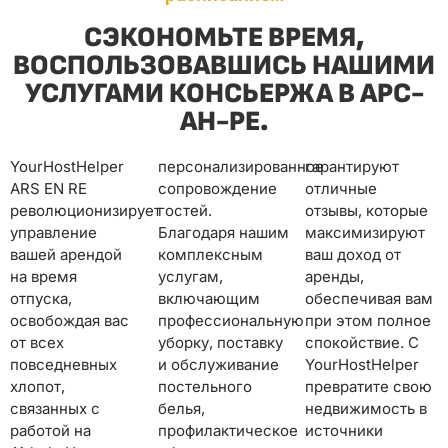
СЭКОНОМЬТЕ ВРЕМЯ,
ВОСПОЛЬЗОВАВШИСЬ НАШИМИ
УСЛУГАМИ КОНСЬЕРЖА В АРС-
АН-РЕ.
YourHostHelper
персонализированное
гарантируют
ARS EN RE
сопровождение
отличные
революционизирует
гостей.
отзывы, которые
управление
Благодаря нашим
максимизируют
вашей арендой
комплексным
ваш доход от
на время
услугам,
аренды,
отпуска,
включающим
обеспечивая вам
освобождая вас
профессиональную
при этом полное
от всех
уборку, поставку
спокойствие. С
повседневных
и обслуживание
YourHostHelper
хлопот,
постельного
превратите свою
связанных с
белья,
недвижимость в
работой на
профилактическое
источники