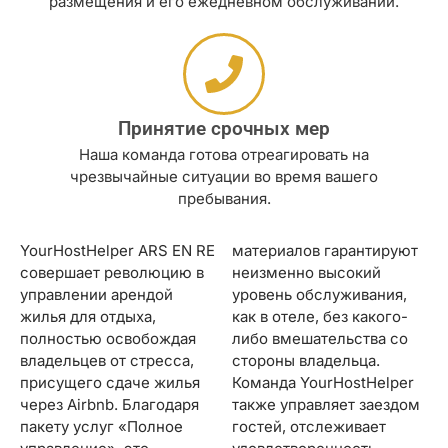
размещения и его ежедневном обслуживании.
Принятие срочных мер
Наша команда готова отреагировать на
чрезвычайные ситуации во время вашего
пребывания.
YourHostHelper ARS EN RE
материалов гарантируют
совершает революцию в
неизменно высокий
управлении арендой
уровень обслуживания,
жилья для отдыха,
как в отеле, без какого-
полностью освобождая
либо вмешательства со
владельцев от стресса,
стороны владельца.
присущего сдаче жилья
Команда YourHostHelper
через Airbnb. Благодаря
также управляет заездом
пакету услуг «Полное
гостей, отслеживает