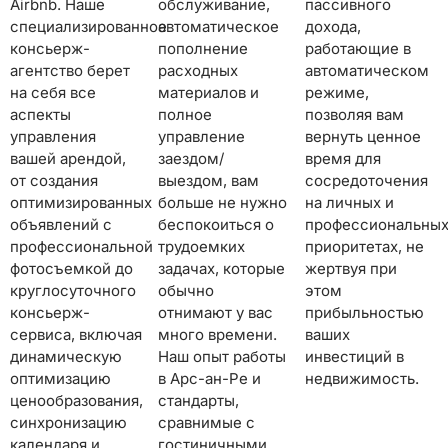
Airbnb. Наше
обслуживание,
пассивного
специализированное
автоматическое
дохода,
консьерж-
пополнение
работающие в
агентство берет
расходных
автоматическом
на себя все
материалов и
режиме,
аспекты
полное
позволяя вам
управления
управление
вернуть ценное
вашей арендой,
заездом/
время для
от создания
выездом, вам
сосредоточения
оптимизированных
больше не нужно
на личных и
объявлений с
беспокоиться о
профессиональных
профессиональной
трудоемких
приоритетах, не
фотосъемкой до
задачах, которые
жертвуя при
круглосуточного
обычно
этом
консьерж-
отнимают у вас
прибыльностью
сервиса, включая
много времени.
ваших
динамическую
Наш опыт работы
инвестиций в
оптимизацию
в Арс-ан-Ре и
недвижимость.
ценообразования,
стандарты,
синхронизацию
сравнимые с
календаря и
гостиничными,