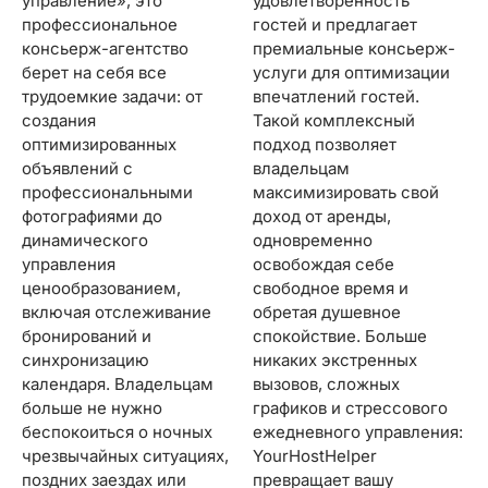
управление», это
удовлетворенность
профессиональное
гостей и предлагает
консьерж-агентство
премиальные консьерж-
берет на себя все
услуги для оптимизации
трудоемкие задачи: от
впечатлений гостей.
создания
Такой комплексный
оптимизированных
подход позволяет
объявлений с
владельцам
профессиональными
максимизировать свой
фотографиями до
доход от аренды,
динамического
одновременно
управления
освобождая себе
ценообразованием,
свободное время и
включая отслеживание
обретая душевное
бронирований и
спокойствие. Больше
синхронизацию
никаких экстренных
календаря. Владельцам
вызовов, сложных
больше не нужно
графиков и стрессового
беспокоиться о ночных
ежедневного управления:
чрезвычайных ситуациях,
YourHostHelper
поздних заездах или
превращает вашу