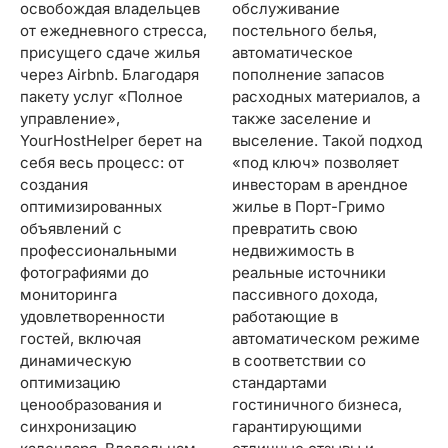
освобождая владельцев
обслуживание
от ежедневного стресса,
постельного белья,
присущего сдаче жилья
автоматическое
через Airbnb. Благодаря
пополнение запасов
пакету услуг «Полное
расходных материалов, а
управление»,
также заселение и
YourHostHelper берет на
выселение. Такой подход
себя весь процесс: от
«под ключ» позволяет
создания
инвесторам в арендное
оптимизированных
жилье в Порт-Гримо
объявлений с
превратить свою
профессиональными
недвижимость в
фотографиями до
реальные источники
мониторинга
пассивного дохода,
удовлетворенности
работающие в
гостей, включая
автоматическом режиме
динамическую
в соответствии со
оптимизацию
стандартами
ценообразования и
гостиничного бизнеса,
синхронизацию
гарантирующими