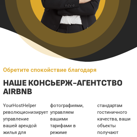
Обретите спокойствие благодаря
НАШЕ КОНСЬЕРЖ-АГЕНТСТВО
AIRBNB
YourHostHelper
фотографиями,
стандартам
революционизирует
управляем
гостиничного
управление
вашими
качества, ваши
вашей арендой
тарифами в
объекты
жилья для
режиме
получают