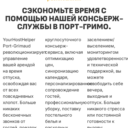
СЭКОНОМЬТЕ ВРЕМЯ С
ПОМОЩЬЮ НАШЕЙ КОНСЬЕРЖ-
СЛУЖБЫ В ПОРТ-ГРИМО.
YourHostHelper
круглосуточного
заселением/
Port-Grimaud
консьерж-
выселением,
революционизирует
сервиса, включая
мониторингом
управление
оптимизацию
удовлетворенности
вашей арендой
цен,
и технической
на время
синхронизацию
поддержкой, вы
отпуска,
календаря,
можете
освобождая вас
персонализированное
освободить себе
от всех
сопровождение
вечера,
повседневных
гостей,
выходные и
хлопот. Больше
профессиональную
отпуск. Больше
никаких
уборку, поставку
никакого стресса
бесконечных
постельного
или постоянной
звонков от
белья и
готовности к
гостей, поездок
расходных
вызову: