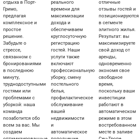
отдыха в Порт-
реального
отличные
Гримо,
времени для
отзывы гостей и
предлагая
максимизации
позиционируются
комплексное и
дохода и
в сегменте
простое
обеспечиваем
элитного жилья.
решение.
круглосуточную
Результат: вы
Забудьте о
регистрацию
максимизируете
стрессе,
гостей. Наши
свой доход от
связанном с
услуги также
аренды,
бронированиями
включают
одновременно
в последнюю
профессиональную
экономя свое
минуту,
уборку, смену
свободное
труднодоступными
постельного
время,
гостями или
белья,
поскольку ваши
проблемами с
профилактическое
инвестиции
уборкой: наша
обслуживание
работают в
команда
вашей
автоматическом
позаботится обо
недвижимости
режиме в этом
всем за вас. Мы
и
востребованном
создаем
автоматическое
месте в заливе
оптимизированные
пополнение
Сен-Тропе.