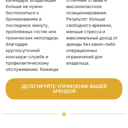
календаря. Владельцам
отличные отзывы и
больше не нужно
высококлассное
беспокоиться о
позиционирование.
бронированиях в
Результат: больше
последнюю минуту,
свободного времени,
проблемных гостях или
меньше стресса и
технических неполадках
максимальный доход от
благодаря
аренды без каких-либо
круглосуточной
операционных
консьерж-службе и
ограничений для
профилактическому
владельца.
обслуживанию. Команда
ДЕЛЕГИРУЙТЕ УПРАВЛЕНИЕ ВАШЕЙ
АРЕНДОЙ