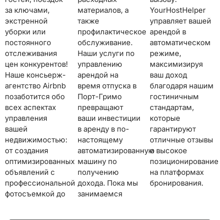
за ключами,
материалов, а
YourHostHelper
экстренной
также
управляет вашей
уборки или
профилактическое
арендой в
постоянного
обслуживание.
автоматическом
отслеживания
Наши услуги по
режиме,
цен конкурентов!
управлению
максимизируя
Наше консьерж-
арендой на
ваш доход
агентство Airbnb
время отпуска в
благодаря нашим
позаботится обо
Порт-Гримо
гостиничным
всех аспектах
превращают
стандартам,
управления
ваши инвестиции
которые
вашей
в аренду в по-
гарантируют
недвижимостью:
настоящему
отличные отзывы
от создания
автоматизированную
и высокое
оптимизированных
машину по
позиционирование
объявлений с
получению
на платформах
профессиональной
дохода. Пока мы
бронирования.
фотосъемкой до
занимаемся