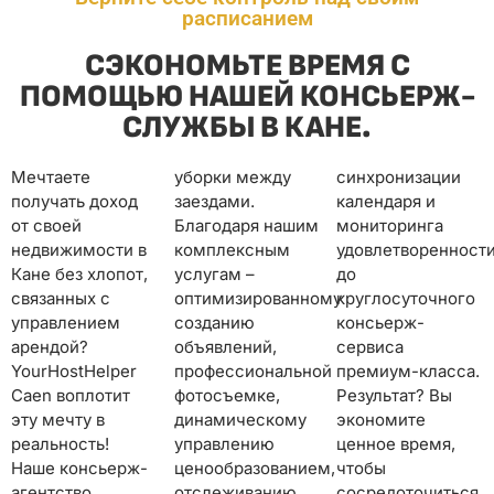
расписанием
СЭКОНОМЬТЕ ВРЕМЯ С
ПОМОЩЬЮ НАШЕЙ КОНСЬЕРЖ-
СЛУЖБЫ В КАНЕ.
Мечтаете
уборки между
синхронизации
получать доход
заездами.
календаря и
от своей
Благодаря нашим
мониторинга
недвижимости в
комплексным
удовлетворенности
Кане без хлопот,
услугам –
до
связанных с
оптимизированному
круглосуточного
управлением
созданию
консьерж-
арендой?
объявлений,
сервиса
YourHostHelper
профессиональной
премиум-класса.
Caen воплотит
фотосъемке,
Результат? Вы
эту мечту в
динамическому
экономите
реальность!
управлению
ценное время,
Наше консьерж-
ценообразованием,
чтобы
агентство,
отслеживанию
сосредоточиться