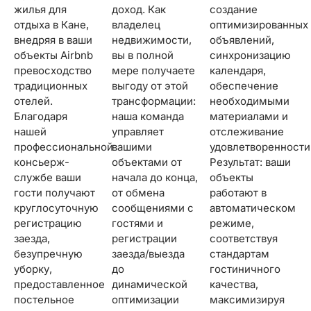
жилья для
доход. Как
создание
отдыха в Кане,
владелец
оптимизированных
внедряя в ваши
недвижимости,
объявлений,
объекты Airbnb
вы в полной
синхронизацию
превосходство
мере получаете
календаря,
традиционных
выгоду от этой
обеспечение
отелей.
трансформации:
необходимыми
Благодаря
наша команда
материалами и
нашей
управляет
отслеживание
профессиональной
вашими
удовлетворенности.
консьерж-
объектами от
Результат: ваши
службе ваши
начала до конца,
объекты
гости получают
от обмена
работают в
круглосуточную
сообщениями с
автоматическом
регистрацию
гостями и
режиме,
заезда,
регистрации
соответствуя
безупречную
заезда/выезда
стандартам
уборку,
до
гостиничного
предоставленное
динамической
качества,
постельное
оптимизации
максимизируя