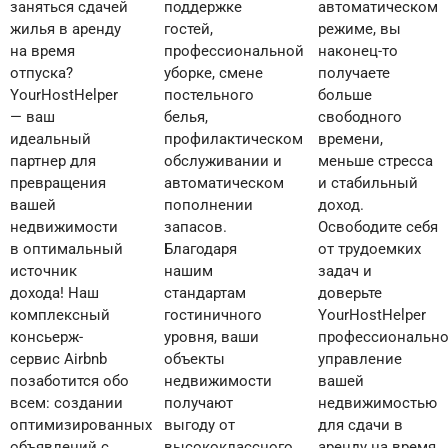
заняться сдачей
поддержке
автоматическом
жилья в аренду
гостей,
режиме, вы
на время
профессиональной
наконец-то
отпуска?
уборке, смене
получаете
YourHostHelper
постельного
больше
— ваш
белья,
свободного
идеальный
профилактическом
времени,
партнер для
обслуживании и
меньше стресса
превращения
автоматическом
и стабильный
вашей
пополнении
доход.
недвижимости
запасов.
Освободите себя
в оптимальный
Благодаря
от трудоемких
источник
нашим
задач и
дохода! Наш
стандартам
доверьте
комплексный
гостиничного
YourHostHelper
консьерж-
уровня, ваши
профессиональное
сервис Airbnb
объекты
управление
позаботится обо
недвижимости
вашей
всем: создании
получают
недвижимостью
оптимизированных
выгоду от
для сдачи в
объявлений с
высококлассного
аренду на время