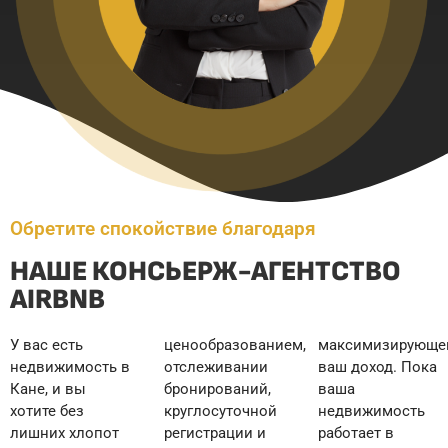
Обретите спокойствие благодаря
НАШЕ КОНСЬЕРЖ-АГЕНТСТВО
AIRBNB
У вас есть
ценообразованием,
максимизирующего
недвижимость в
отслеживании
ваш доход. Пока
Кане, и вы
бронирований,
ваша
хотите без
круглосуточной
недвижимость
лишних хлопот
регистрации и
работает в