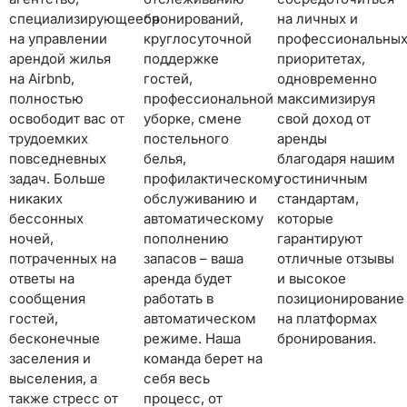
специализирующееся
бронирований,
на личных и
на управлении
круглосуточной
профессиональных
арендой жилья
поддержке
приоритетах,
на Airbnb,
гостей,
одновременно
полностью
профессиональной
максимизируя
освободит вас от
уборке, смене
свой доход от
трудоемких
постельного
аренды
повседневных
белья,
благодаря нашим
задач. Больше
профилактическому
гостиничным
никаких
обслуживанию и
стандартам,
бессонных
автоматическому
которые
ночей,
пополнению
гарантируют
потраченных на
запасов – ваша
отличные отзывы
ответы на
аренда будет
и высокое
сообщения
работать в
позиционирование
гостей,
автоматическом
на платформах
бесконечные
режиме. Наша
бронирования.
заселения и
команда берет на
выселения, а
себя весь
также стресс от
процесс, от