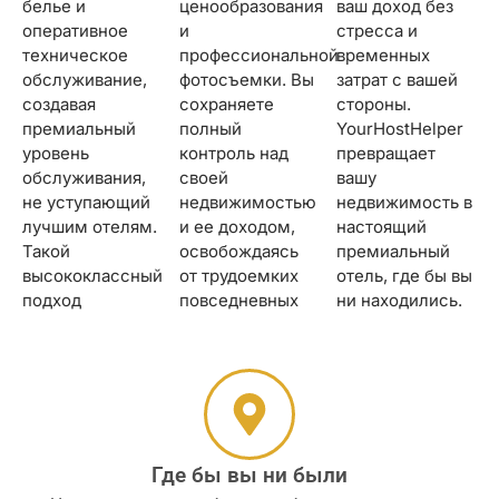
белье и
ценообразования
ваш доход без
оперативное
и
стресса и
техническое
профессиональной
временных
обслуживание,
фотосъемки. Вы
затрат с вашей
создавая
сохраняете
стороны.
премиальный
полный
YourHostHelper
уровень
контроль над
превращает
обслуживания,
своей
вашу
не уступающий
недвижимостью
недвижимость в
лучшим отелям.
и ее доходом,
настоящий
Такой
освобождаясь
премиальный
высококлассный
от трудоемких
отель, где бы вы
подход
повседневных
ни находились.
Где бы вы ни были