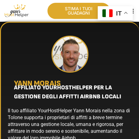
STIMA I TUOI
IT
GUADAGNI
CHI SIA
LA NOSTRA RET
YANN MORAIS
AFFILIATO YOURHOSTHELPER PER LA
GESTIONE DEGLI AFFITTI AIRBNB LOCALI
Il tuo affiliato YourHostHelper Yann Morais nella zona di
Tolone supporta i proprietari di affitti a breve termine
attraverso una gestione locale, umana e rigorosa, per
affittare in modo sereno e sostenibile, aumentando il
valore del loro immobile Airbnb.