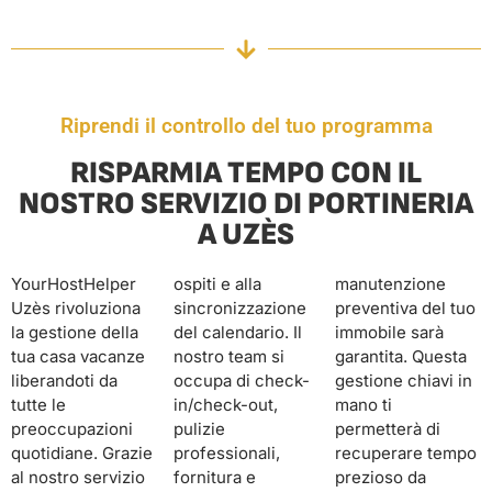
Riprendi il controllo del tuo programma
RISPARMIA TEMPO CON IL
NOSTRO SERVIZIO DI PORTINERIA
A UZÈS
YourHostHelper
ospiti e alla
manutenzione
Uzès rivoluziona
sincronizzazione
preventiva del tuo
la gestione della
del calendario. Il
immobile sarà
tua casa vacanze
nostro team si
garantita. Questa
liberandoti da
occupa di check-
gestione chiavi in ​​
tutte le
in/check-out,
mano ti
preoccupazioni
pulizie
permetterà di
quotidiane. Grazie
professionali,
recuperare tempo
al nostro servizio
fornitura e
prezioso da