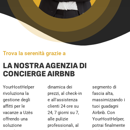
Trova la serenità grazie a
LA NOSTRA AGENZIA DI
CONCIERGE AIRBNB
YourHostHelper
dinamica dei
segmento di
rivoluziona la
prezzi, al check-in
fascia alta,
gestione degli
e all'assistenza
massimizzando i
affitti per le
clienti 24 ore su
tuoi guadagni
vacanze a Uzès
24, 7 giorni su 7,
Airbnb. Con
offrendo una
alle pulizie
YourHostHelper,
soluzione
professionali, al
potrai finalmente