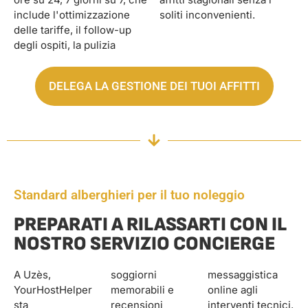
include l'ottimizzazione
soliti inconvenienti.
delle tariffe, il follow-up
degli ospiti, la pulizia
DELEGA LA GESTIONE DEI TUOI AFFITTI
Standard alberghieri per il tuo noleggio
PREPARATI A RILASSARTI CON IL
NOSTRO SERVIZIO CONCIERGE
A Uzès,
soggiorni
messaggistica
YourHostHelper
memorabili e
online agli
sta
recensioni
interventi tecnici.