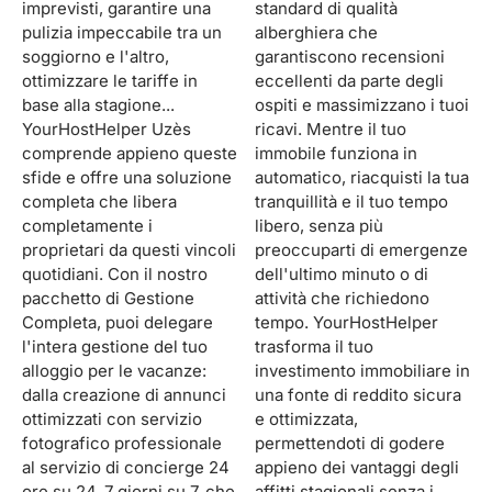
imprevisti, garantire una
standard di qualità
pulizia impeccabile tra un
alberghiera che
soggiorno e l'altro,
garantiscono recensioni
ottimizzare le tariffe in
eccellenti da parte degli
base alla stagione...
ospiti e massimizzano i tuoi
YourHostHelper Uzès
ricavi. Mentre il tuo
comprende appieno queste
immobile funziona in
sfide e offre una soluzione
automatico, riacquisti la tua
completa che libera
tranquillità e il tuo tempo
completamente i
libero, senza più
proprietari da questi vincoli
preoccuparti di emergenze
quotidiani. Con il nostro
dell'ultimo minuto o di
pacchetto di Gestione
attività che richiedono
Completa, puoi delegare
tempo. YourHostHelper
l'intera gestione del tuo
trasforma il tuo
alloggio per le vacanze:
investimento immobiliare in
dalla creazione di annunci
una fonte di reddito sicura
ottimizzati con servizio
e ottimizzata,
fotografico professionale
permettendoti di godere
al servizio di concierge 24
appieno dei vantaggi degli
ore su 24, 7 giorni su 7, che
affitti stagionali senza i