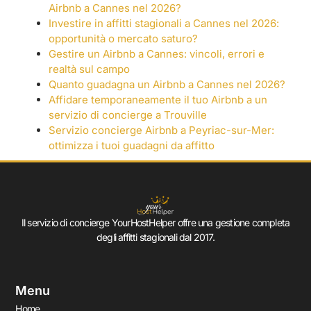
Airbnb a Cannes nel 2026?
Investire in affitti stagionali a Cannes nel 2026:
opportunità o mercato saturo?
Gestire un Airbnb a Cannes: vincoli, errori e
realtà sul campo
Quanto guadagna un Airbnb a Cannes nel 2026?
Affidare temporaneamente il tuo Airbnb a un
servizio di concierge a Trouville
Servizio concierge Airbnb a Peyriac-sur-Mer:
ottimizza i tuoi guadagni da affitto
Il servizio di concierge YourHostHelper offre una gestione completa
degli affitti stagionali dal 2017.
Menu
Home