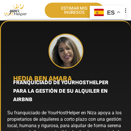
ESTIMAR MIS
ES
INGRESOS
NUESTRA RED
HEDIA BEN AMARA
FRANQUICIADO DE YOURHOSTHELPER
PARA LA GESTIÓN DE SU ALQUILER EN
AIRBNB
Su franquiciado de YourHostHelper en Niza apoya a los
propietarios de alquileres a corto plazo con una gestión
local, humana y rigurosa, para alquilar de forma serena