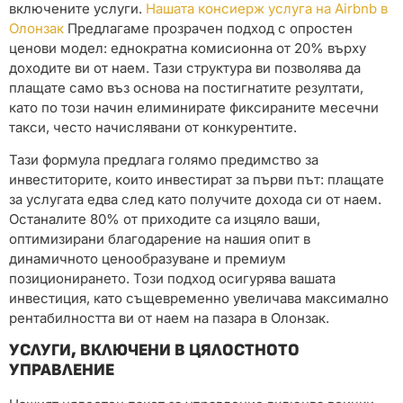
включените услуги.
Нашата консиерж услуга на Airbnb в
Олонзак
Предлагаме прозрачен подход с опростен
ценови модел: еднократна комисионна от 20% върху
доходите ви от наем. Тази структура ви позволява да
плащате само въз основа на постигнатите резултати,
като по този начин елиминирате фиксираните месечни
такси, често начислявани от конкурентите.
Тази формула предлага голямо предимство за
инвеститорите, които инвестират за първи път: плащате
за услугата едва след като получите дохода си от наем.
Останалите 80% от приходите са изцяло ваши,
оптимизирани благодарение на нашия опит в
динамичното ценообразуване и премиум
позиционирането. Този подход осигурява вашата
инвестиция, като същевременно увеличава максимално
рентабилността ви от наем на пазара в Олонзак.
УСЛУГИ, ВКЛЮЧЕНИ В ЦЯЛОСТНОТО
УПРАВЛЕНИЕ