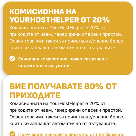
КОМИСИОННА НА
YOURHOSTHELPER ОТ 20%
Комисионната на YourHostHelper е 20% от
приходите от наем, генерирани от всеки престой.
Освен това има такси за почистване/спално бельо,
които се заплащат автоматично от пътуващите.
Единична комисионна, пряко свързана с
постигнатите резултати
ВИЕ ПОЛУЧАВАТЕ 80% ОТ
ПРИХОДИТЕ
Комисионната на YourHostHelper е 20% от
приходите от наем, генерирани от всеки престой.
Освен това има такси за почистване/спално бельо,
които се заплащат автоматично от пътуващите.
Получавате приходите директно от платформите