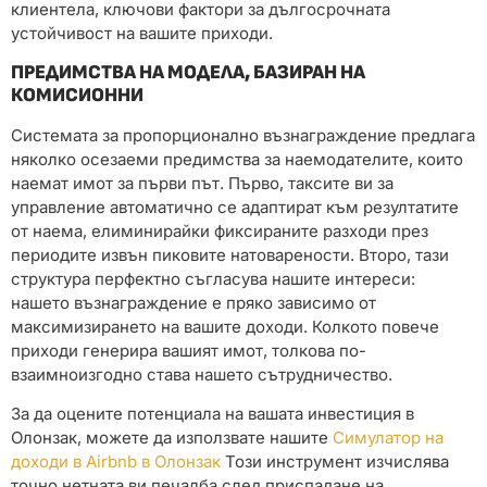
клиентела, ключови фактори за дългосрочната
устойчивост на вашите приходи.
ПРЕДИМСТВА НА МОДЕЛА, БАЗИРАН НА
КОМИСИОННИ
Системата за пропорционално възнаграждение предлага
няколко осезаеми предимства за наемодателите, които
наемат имот за първи път. Първо, таксите ви за
управление автоматично се адаптират към резултатите
от наема, елиминирайки фиксираните разходи през
периодите извън пиковите натоварености. Второ, тази
структура перфектно съгласува нашите интереси:
нашето възнаграждение е пряко зависимо от
максимизирането на вашите доходи. Колкото повече
приходи генерира вашият имот, толкова по-
взаимноизгодно става нашето сътрудничество.
За да оцените потенциала на вашата инвестиция в
Олонзак, можете да използвате нашите
Симулатор на
доходи в Airbnb в Олонзак
Този инструмент изчислява
точно нетната ви печалба след приспадане на