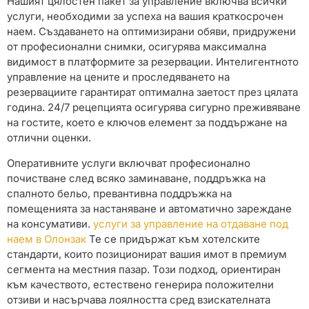
Нашият цялостен пакет за управление включва всички
услуги, необходими за успеха на вашия краткосрочен
наем. Създаването на оптимизирани обяви, придружени
от професионални снимки, осигурява максимална
видимост в платформите за резервации. Интелигентното
управление на цените и проследяването на
резервациите гарантират оптимална заетост през цялата
година. 24/7 рецепцията осигурява сигурно преживяване
на гостите, което е ключов елемент за поддържане на
отлични оценки.
Оперативните услуги включват професионално
почистване след всяко заминаване, поддръжка на
спалното бельо, превантивна поддръжка на
помещенията за настаняване и автоматично зареждане
на консумативи.
услуги за управление на отдаване под
наем в Олонзак
Те се придържат към хотелските
стандарти, които позиционират вашия имот в премиум
сегмента на местния пазар. Този подход, ориентиран
към качеството, естествено генерира положителни
отзиви и насърчава лоялността сред взискателната