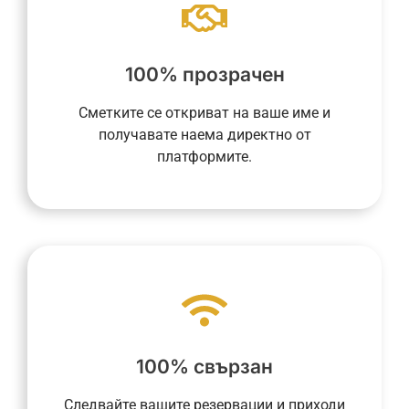
вашето специално приложение.
минали, настоящи и бъдещи наеми чрез
това, вие поддържате пълен преглед на
това да ни плащате комисионната. Освен
100% прозрачен
получател на приходи от наеми и след
Сметките се откриват на ваше име и
позволяват да бъдете директен
получавате наема директно от
за нас. Сметките, открити на ваше име, ви
платформите.
Прозрачността е от съществено значение
ежедневието, за да ви улесни.
дигитални процеси във всеки аспект от
необходимо, а нашата система интегрира
100% свързан
Вашето присъствие на място не е
имота си по всяко време и навсякъде.
Следвайте вашите резервации и приходи