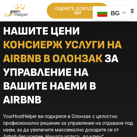
ОЦЕНЕТЕ ДОХОДИТЕ
BG
МИ
НАШИТЕ ЦЕНИ
КОНСИЕРЖ УСЛУГИ НА
AIRBNB В ОЛОНЗАК
ЗА
УПРАВЛЕНИЕ НА
ВАШИТЕ НАЕМИ В
AIRBNB
YourHostHelper ви подкрепя в Олонзак с цялостно
професионално решение за управление на отдаване под
наем, за да увеличите максимално доходите си от
Airbnb без усилие. Нашата услуга „до ключ“