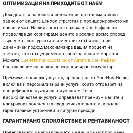
ОПТИМИЗАЦИЯ НА ПРИХОДИТЕ ОТ НАЕМ
Доходността на вашата инвестиция до голяма степен
зависи от вашата ценова стратегия и позиционирането на
вашия имот. Нашият опит на пазара в Сен Рафаел ни
позволява да коригираме цените в реално време според
търсенето, конкурентите и местните събития. Този
динамичен подход максимизира вашия процент на
заетост, като същевременно запазва вашите маржове.
Можете
Оценете приходите си от Airbnb в Сен Рафаел
благодарение на нашия персонализиран симулатор.
Премиум консиерж услугата, предлагана от YourHostHelper,
включва и персонализирани услуги, които отговарят на
специфичните нужди на пътуващите. Тези
висококачествени услуги оправдават премиум цените и
насърчават лоялността сред взискателната клиентела,
гарантирайки устойчиви и сигурни приходи.
ГАРАНТИРАНО СПОКОЙСТВИЕ И РЕНТАБИЛНОСТ
Поверяването на управлението на вашия имот под наем