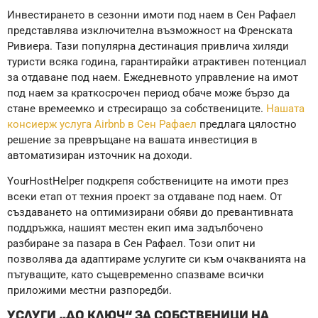
Инвестирането в сезонни имоти под наем в Сен Рафаел
представлява изключителна възможност на Френската
Ривиера. Тази популярна дестинация привлича хиляди
туристи всяка година, гарантирайки атрактивен потенциал
за отдаване под наем. Ежедневното управление на имот
под наем за краткосрочен период обаче може бързо да
стане времеемко и стресиращо за собствениците.
Нашата
консиерж услуга Airbnb в Сен Рафаел
предлага цялостно
решение за превръщане на вашата инвестиция в
автоматизиран източник на доходи.
YourHostHelper подкрепя собствениците на имоти през
всеки етап от техния проект за отдаване под наем. От
създаването на оптимизирани обяви до превантивната
поддръжка, нашият местен екип има задълбочено
разбиране за пазара в Сен Рафаел. Този опит ни
позволява да адаптираме услугите си към очакванията на
пътуващите, като същевременно спазваме всички
приложими местни разпоредби.
УСЛУГИ „ДО КЛЮЧ“ ЗА СОБСТВЕНИЦИ НА