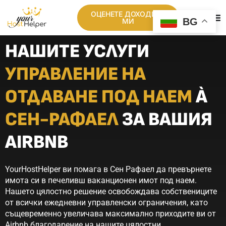
ОЦЕНЕТЕ ДОХОДИТЕ
BG
МИ
НАШИТЕ УСЛУГИ
УПРАВЛЕНИЕ НА
ОТДАВАНЕ ПОД НАЕМ
À
СЕН-РАФАЕЛ
ЗА ВАШИЯ
AIRBNB
YourHostHelper ви помага в Сен Рафаел да превърнете
имота си в печеливш ваканционен имот под наем.
Нашето цялостно решение освобождава собствениците
от всички ежедневни управленски ограничения, като
същевременно увеличава максимално приходите ви от
Airbnb благодарение на нашите цялостни